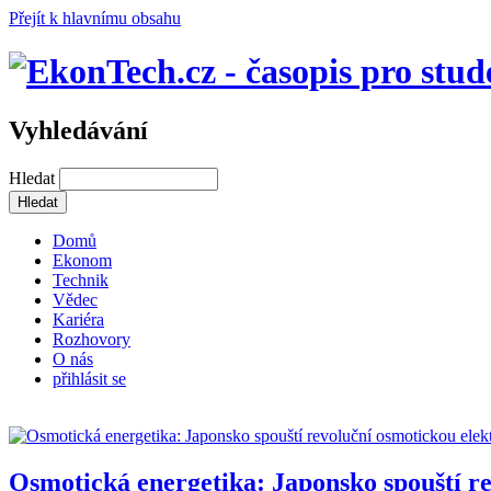
Přejít k hlavnímu obsahu
Vyhledávání
Hledat
Domů
Ekonom
Technik
Vědec
Kariéra
Rozhovory
O nás
přihlásit se
Osmotická energetika: Japonsko spouští r