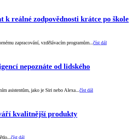
t k reálné zodpovědnosti krátce po škole
dbornému zapracování, vzdělávacím programům...
číst dál
igencí nepoznáte od lidského
ím asistentům, jako je Siri nebo Alexa...
číst dál
váří kvalitnější produkty
tlo...
číst dál