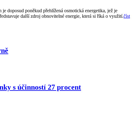
ich je doposud poněkud přehlížená osmotická energetika, jež je
tavuje další zdroj obnovitelné energie, která si říká o využití.
číst
vně
nky s účinností 27 procent