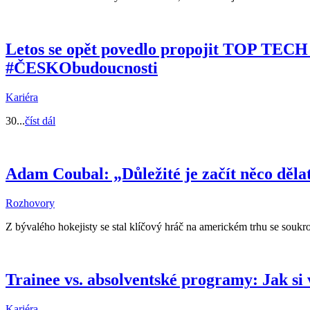
Letos se opět povedlo propojit TOP TECH
#ČESKObudoucnosti
Kariéra
30...
číst dál
Adam Coubal: „Důležité je začít něco dělat
Rozhovory
Z bývalého hokejisty se stal klíčový hráč na americkém trhu se soukro
Trainee vs. absolventské programy: Jak si 
Kariéra