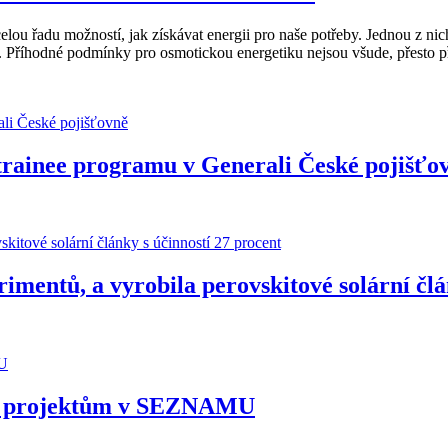
 celou řadu možností, jak získávat energii pro naše potřeby. Jednou z n
Příhodné podmínky pro osmotickou energetiku nejsou všude, přesto předs
z trainee programu v Generali České pojišťo
rimentů, a vyrobila perovskitové solární člá
kým projektům v SEZNAMU