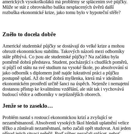
amerických vysokoškoláků má problémy se splácením své půjčky.
Může se stát z obrovského balíku nesplacených úvěrů další
rozbuška ekonomické krize, jako tomu bylo v hypoteční sféře?
Znělo to docela dobře
Americké studentské půjčky se dostávají do velké krize a mohou
ohrozit ekonomickou stabilitu. Takových názorů mezi odborníky
stále přibývá. Co jsou ale studentské půjčky? Na začátku byla
poměrně dobrá představa. Student, pocházející s chudších poměrů,
si půjčí od státu na své studium na vysoké škole, po absolvování si
jako odborník s diplomem jistě najde lukrativní práci a půjčku
postupně splatí. Až do teď dobrá myšlenka, která má v ideálním
ekonomickém prostředí určitě šanci na úspěch. Nejenže i nemajetní
dostanou přístup ke kvalitnímu vzdělání, ale stát tak i vychovává
budoucí vědce a odborníky v nejrůznějších oborech.
Jenže se to zaseklo…
Problém nastal s rostoucí ekonomickou krizí a zvyšující se
nezaměstnaností. Absolventi vysokých škol hledali uplatnění velice
těžko a zůstávali nezaměstnaní, nebo začali opět studovat. Ani jeden
případ jejich situaci neřešil. Buď vůbec nezačali splácet, neboť