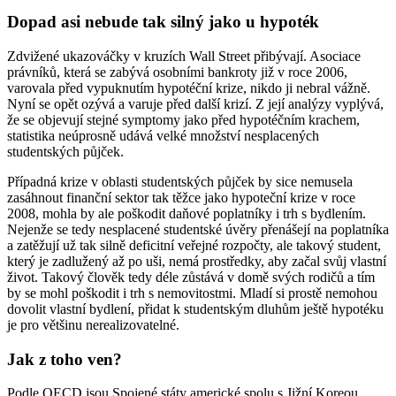
Dopad asi nebude tak silný jako u hypoték
Zdvižené ukazováčky v kruzích Wall Street přibývají. Asociace
právníků, která se zabývá osobními bankroty již v roce 2006,
varovala před vypuknutím hypotéční krize, nikdo ji nebral vážně.
Nyní se opět ozývá a varuje před další krizí. Z její analýzy vyplývá,
že se objevují stejné symptomy jako před hypotéčním krachem,
statistika neúprosně udává velké množství nesplacených
studentských půjček.
Případná krize v oblasti studentských půjček by sice nemusela
zasáhnout finanční sektor tak těžce jako hypoteční krize v roce
2008, mohla by ale poškodit daňové poplatníky i trh s bydlením.
Nejenže se tedy nesplacené studentské úvěry přenášejí na poplatníka
a zatěžují už tak silně deficitní veřejné rozpočty, ale takový student,
který je zadlužený až po uši, nemá prostředky, aby začal svůj vlastní
život. Takový člověk tedy déle zůstává v domě svých rodičů a tím
by se mohl poškodit i trh s nemovitostmi. Mladí si prostě nemohou
dovolit vlastní bydlení, přidat k studentským dluhům ještě hypotéku
je pro většinu nerealizovatelné.
Jak z toho ven?
Podle OECD jsou Spojené státy americké spolu s Jižní Koreou