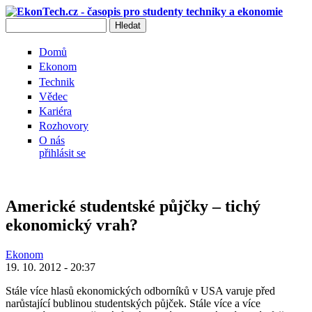
Přejít k hlavnímu obsahu
Hledat
Vyhledávání
Domů
Ekonom
Technik
Vědec
Kariéra
Rozhovory
O nás
přihlásit se
Americké studentské půjčky – tichý
ekonomický vrah?
Ekonom
19. 10. 2012 - 20:37
Stále více hlasů ekonomických odborníků v USA varuje před
narůstající bublinou studentských půjček. Stále více a více