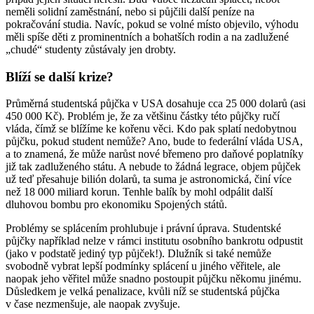
neměli solidní zaměstnání, nebo si půjčili další peníze na
pokračování studia. Navíc, pokud se volné místo objevilo, výhodu
měli spíše děti z prominentních a bohatších rodin a na zadlužené
„chudé“ studenty zůstávaly jen drobty.
Blíží se další krize?
Průměrná studentská půjčka v USA dosahuje cca 25 000 dolarů (asi
450 000 Kč). Problém je, že za většinu částky této půjčky ručí
vláda, čímž se blížíme ke kořenu věci. Kdo pak splatí nedobytnou
půjčku, pokud student nemůže? Ano, bude to federální vláda USA,
a to znamená, že může narůst nové břemeno pro daňové poplatníky
již tak zadluženého státu. A nebude to žádná legrace, objem půjček
už teď přesahuje bilión dolarů, ta suma je astronomická, činí více
než 18 000 miliard korun. Tenhle balík by mohl odpálit další
dluhovou bombu pro ekonomiku Spojených států.
Problémy se splácením prohlubuje i právní úprava. Studentské
půjčky například nelze v rámci institutu osobního bankrotu odpustit
(jako v podstatě jediný typ půjček!). Dlužník si také nemůže
svobodně vybrat lepší podmínky splácení u jiného věřitele, ale
naopak jeho věřitel může snadno postoupit půjčku někomu jinému.
Důsledkem je velká penalizace, kvůli níž se studentská půjčka
v čase nezmenšuje, ale naopak zvyšuje.