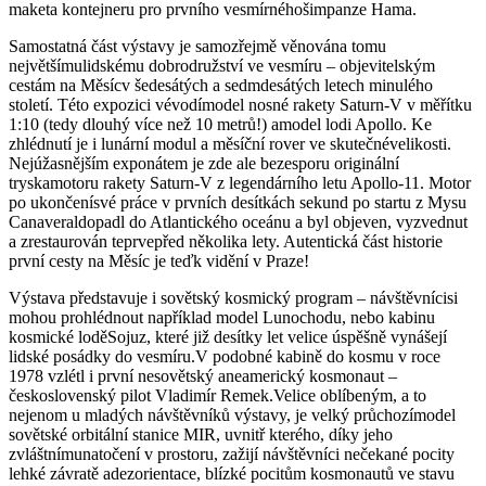
maketa kontejneru pro prvního vesmírnéhošimpanze Hama.
Samostatná část výstavy je samozřejmě věnována tomu
největšímulidskému dobrodružství ve vesmíru – objevitelským
cestám na Měsícv šedesátých a sedmdesátých letech minulého
století. Této expozici vévodímodel nosné rakety Saturn-V v měřítku
1:10 (tedy dlouhý více než 10 metrů!) amodel lodi Apollo. Ke
zhlédnutí je i lunární modul a měsíční rover ve skutečnévelikosti.
Nejúžasnějším exponátem je zde ale bezesporu originální
tryskamotoru rakety Saturn-V z legendárního letu Apollo-11. Motor
po ukončenísvé práce v prvních desítkách sekund po startu z Mysu
Canaveraldopadl do Atlantického oceánu a byl objeven, vyzvednut
a zrestaurován teprvepřed několika lety. Autentická část historie
první cesty na Měsíc je teďk vidění v Praze!
Výstava představuje i sovětský kosmický program – návštěvnícisi
mohou prohlédnout například model Lunochodu, nebo kabinu
kosmické loděSojuz, které již desítky let velice úspěšně vynášejí
lidské posádky do vesmíru.V podobné kabině do kosmu v roce
1978 vzlétl i první nesovětský aneamerický kosmonaut –
československý pilot Vladimír Remek.Velice oblíbeným, a to
nejenom u mladých návštěvníků výstavy, je velký průchozímodel
sovětské orbitální stanice MIR, uvnitř kterého, díky jeho
zvláštnímunatočení v prostoru, zažijí návštěvníci nečekané pocity
lehké závratě adezorientace, blízké pocitům kosmonautů ve stavu