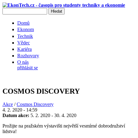
Přejít k hlavnímu obsahu
Hledat
Vyhledávání
Domů
Ekonom
Technik
Vědec
Kariéra
Rozhovory
O nás
přihlásit se
COSMOS DISCOVERY
Akce
/
Cosmos Discovery
4. 2. 2020 - 14:59
Datum akce:
5. 2. 2020
-
30. 4. 2020
Prožijte na pražském výstavišti největší vesmírné dobrodružství
lidstva!