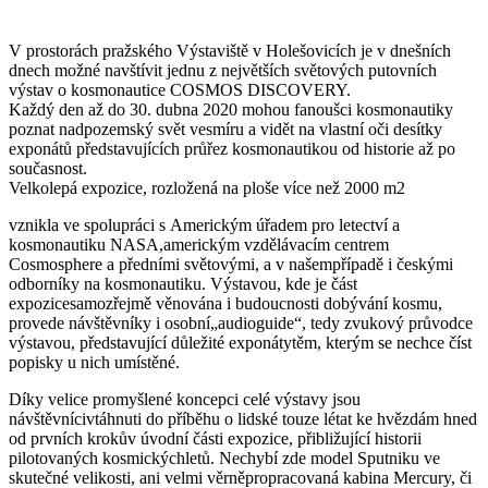
V prostorách pražského Výstaviště v Holešovicích je v dnešních
dnech možné navštívit jednu z největších světových putovních
výstav o kosmonautice COSMOS DISCOVERY.
Každý den až do 30. dubna 2020 mohou fanoušci kosmonautiky
poznat nadpozemský svět vesmíru a vidět na vlastní oči desítky
exponátů představujících průřez kosmonautikou od historie až po
současnost.
Velkolepá expozice, rozložená na ploše více než 2000 m2
vznikla ve spolupráci s Americkým úřadem pro letectví a
kosmonautiku NASA,americkým vzdělávacím centrem
Cosmosphere a předními světovými, a v našempřípadě i českými
odborníky na kosmonautiku. Výstavou, kde je část
expozicesamozřejmě věnována i budoucnosti dobývání kosmu,
provede návštěvníky i osobní„audioguide“, tedy zvukový průvodce
výstavou, představující důležité exponátytěm, kterým se nechce číst
popisky u nich umístěné.
Díky velice promyšlené koncepci celé výstavy jsou
návštěvnícivtáhnuti do příběhu o lidské touze létat ke hvězdám hned
od prvních krokův úvodní části expozice, přibližující historii
pilotovaných kosmickýchletů. Nechybí zde model Sputniku ve
skutečné velikosti, ani velmi věrněpropracovaná kabina Mercury, či