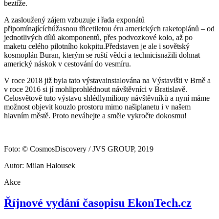
beztíže.
A zasloužený zájem vzbuzuje i řada exponátů
připomínajícíchúžasnou třicetiletou éru amerických raketoplánů – od
jednotlivých dílů akomponentů, přes podvozkové kolo, až po
maketu celého pilotního kokpitu.Představen je ale i sovětský
kosmoplán Buran, kterým se ruští vědci a technicisnažili dohnat
americký náskok v cestování do vesmíru.
V roce 2018 již byla tato výstavainstalována na Výstavišti v Brně a
v roce 2016 si jí mohliprohlédnout návštěvníci v Bratislavě.
Celosvětově tuto výstavu shlédlymiliony návštěvníků a nyní máme
možnost objevit kouzlo prostoru mimo našiplanetu i v našem
hlavním městě. Proto neváhejte a směle vykročte dokosmu!
Foto: © CosmosDiscovery / JVS GROUP, 2019
Autor: Milan Halousek
Akce
Říjnové vydání časopisu EkonTech.cz