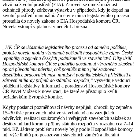
vlivů na životní prostředí (EIA). Zároveň se omezí možnost
ochránců přírody zdržovat výstavbu v případech, kdy je dopad na
životní prostředí minimální. Změny v rámci legislativního procesu
prosadila do novely zákona o EIA Hospodářská komora ČR.
Novela vstoupí v platnost v neděli 1. března
„HK ČR se účastnila legislativního procesu od samého počátku,
protože novela mohla významně poškodit hospodářské zájmy České
republiky a zejména českých podnikatelů ve stavebnictví. Díky úsilí
Hospodářské komory ČR se podařilo dosáhnout výrazného zlepšení
oproti původnímu návrhu, což pomůže mimo jiné zachovat
desetitisíce pracovních míst, množství podnikatelských příležitostí a
zároveň miliardy příjmů do státního rozpočtu,“
vysvětluje vedoucí
oddělení legislativy, informací a poradenství Hospodářské komory
ČR Pavel Mrázek k novelizaci, ke které se přistoupilo kvůli
požadavkům Evropské komise.
Kdyby poslanci pozměňovací návrhy nepřijali, ohrozili by zejména
15–30 tisíc pracovních míst ve stavebnictví a navazujících
odvětvích, realizaci soukromých i veřejných stavebních zakázek za
desítky miliard korun a příjmy státního rozpočtu v rozsahu cca 7–14
mld. Kč. Jádrem problému novely byly podle Hospodářské komory
mj. výše limitů pro posuzování stavebních záměrů a liberální