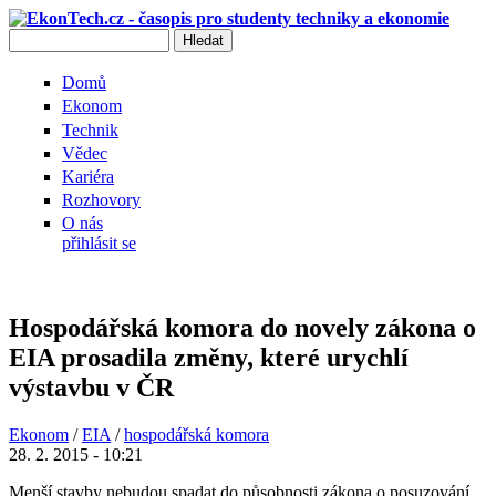
Přejít k hlavnímu obsahu
Hledat
Vyhledávání
Domů
Ekonom
Technik
Vědec
Kariéra
Rozhovory
O nás
přihlásit se
Hospodářská komora do novely zákona o
EIA prosadila změny, které urychlí
výstavbu v ČR
Ekonom
/
EIA
/
hospodářská komora
28. 2. 2015 - 10:21
Menší stavby nebudou spadat do působnosti zákona o posuzování