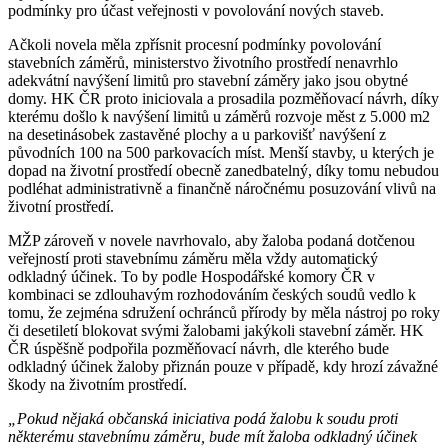
podmínky pro účast veřejnosti v povolování nových staveb.
Ačkoli novela měla zpřísnit procesní podmínky povolování
stavebních záměrů, ministerstvo životního prostředí nenavrhlo
adekvátní navýšení limitů pro stavební záměry jako jsou obytné
domy. HK ČR proto iniciovala a prosadila pozměňovací návrh, díky
kterému došlo k navýšení limitů u záměrů rozvoje měst z 5.000 m2
na desetinásobek zastavěné plochy a u parkovišť navýšení z
původních 100 na 500 parkovacích míst. Menší stavby, u kterých je
dopad na životní prostředí obecně zanedbatelný, díky tomu nebudou
podléhat administrativně a finančně náročnému posuzování vlivů na
životní prostředí.
MŽP zároveň v novele navrhovalo, aby žaloba podaná dotčenou
veřejností proti stavebnímu záměru měla vždy automatický
odkladný účinek. To by podle Hospodářské komory ČR v
kombinaci se zdlouhavým rozhodováním českých soudů vedlo k
tomu, že zejména sdružení ochránců přírody by měla nástroj po roky
či desetiletí blokovat svými žalobami jakýkoli stavební záměr. HK
ČR úspěšně podpořila pozměňovací návrh, dle kterého bude
odkladný účinek žaloby přiznán pouze v případě, kdy hrozí závažné
škody na životním prostředí.
„
Pokud nějaká občanská iniciativa podá žalobu k soudu proti
některému stavebnímu záměru, bude mít žaloba odkladný účinek