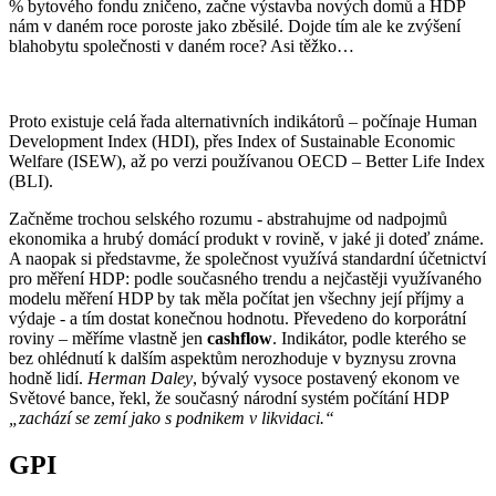
% bytového fondu zničeno, začne výstavba nových domů a HDP
nám v daném roce poroste jako zběsilé. Dojde tím ale ke zvýšení
blahobytu společnosti v daném roce? Asi těžko…
Proto existuje celá řada alternativních indikátorů – počínaje Human
Development Index (HDI), přes Index of Sustainable Economic
Welfare (ISEW), až po verzi používanou OECD – Better Life Index
(BLI).
Začněme trochou selského rozumu - abstrahujme od nadpojmů
ekonomika a hrubý domácí produkt v rovině, v jaké ji doteď známe.
A naopak si představme, že společnost využívá standardní účetnictví
pro měření HDP: podle současného trendu a nejčastěji využívaného
modelu měření HDP by tak měla počítat jen všechny její příjmy a
výdaje - a tím dostat konečnou hodnotu. Převedeno do korporátní
roviny – měříme vlastně jen
cashflow
. Indikátor, podle kterého se
bez ohlédnutí k dalším aspektům nerozhoduje v byznysu zrovna
hodně lidí.
Herman Daley
, bývalý vysoce postavený ekonom ve
Světové bance, řekl, že současný národní systém počítání HDP
„zacház
í se zemí jak
o s podnikem v likvidaci.“
GPI