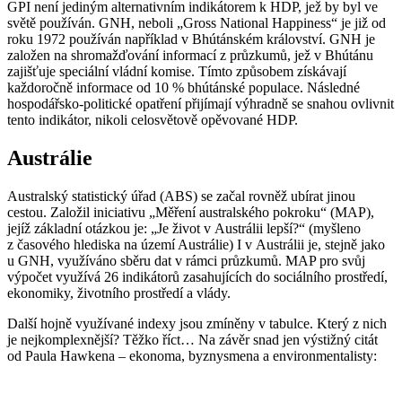
GPI není jediným alternativním indikátorem k HDP, jež by byl ve
světě používán. GNH, neboli „Gross National Happiness“ je již od
roku 1972 používán například v Bhútánském království. GNH je
založen na shromažďování informací z průzkumů, jež v Bhútánu
zajišťuje speciální vládní komise. Tímto způsobem získávají
každoročně informace od 10 % bhútánské populace. Následné
hospodářsko-politické opatření přijímají výhradně se snahou ovlivnit
tento indikátor, nikoli celosvětově opěvované HDP.
Austrálie
Australský statistický úřad (ABS) se začal rovněž ubírat jinou
cestou. Založil iniciativu „Měření australského pokroku“ (MAP),
jejíž základní otázkou je: „Je život v Austrálii lepší?“ (myšleno
z časového hlediska na území Austrálie) I v Austrálii je, stejně jako
u GNH, využíváno sběru dat v rámci průzkumů. MAP pro svůj
výpočet využívá 26 indikátorů zasahujících do sociálního prostředí,
ekonomiky, životního prostředí a vlády.
Další hojně využívané indexy jsou zmíněny v tabulce. Který z nich
je nejkomplexnější? Těžko říct… Na závěr snad jen výstižný citát
od Paula Hawkena – ekonoma, byznysmena a environmentalisty: