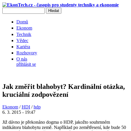
Přejít k hlavnímu obsahu
Hledat
Vyhledávání
Domů
Ekonom
Technik
Vědec
Kariéra
Rozhovory
O nás
přihlásit se
Jak změřit blahobyt? Kardinální otázka,
kruciální zodpovězení
Ekonom
/
HDI
/
hdp
6. 3. 2015 - 19:47
Již dávno je překonáno dogma o HDP, jakožto souhrnném
indikátoru blahobytu země. Například po zemětřesení, kde bude 50