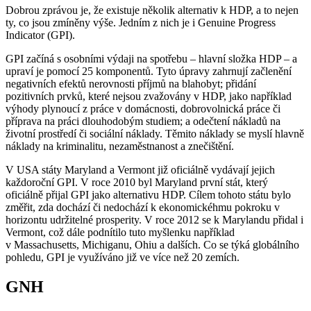
Dobrou zprávou je, že existuje několik alternativ k HDP, a to nejen
ty, co jsou zmíněny výše. Jedním z nich je i Genuine Progress
Indicator (GPI).
GPI začíná s osobními výdaji na spotřebu – hlavní složka HDP – a
upraví je pomocí 25 komponentů. Tyto úpravy zahrnují začlenění
negativních efektů nerovnosti příjmů na blahobyt; přidání
pozitivních prvků, které nejsou zvažovány v HDP, jako například
výhody plynoucí z práce v domácnosti, dobrovolnická práce či
příprava na práci dlouhodobým studiem; a odečtení nákladů na
životní prostředí či sociální náklady. Těmito náklady se myslí hlavně
náklady na kriminalitu, nezaměstnanost a znečištění.
V USA státy Maryland a Vermont již oficiálně vydávají jejich
každoroční GPI. V roce 2010 byl Maryland první stát, který
oficiálně přijal GPI jako alternativu HDP. Cílem tohoto státu bylo
změřit, zda dochází či nedochází k ekonomickéhmu pokroku v
horizontu udržitelné prosperity. V roce 2012 se k Marylandu přidal i
Vermont, což dále podnítilo tuto myšlenku například
v Massachusetts, Michiganu, Ohiu a dalších. Co se týká globálního
pohledu, GPI je využíváno již ve více než 20 zemích.
GNH