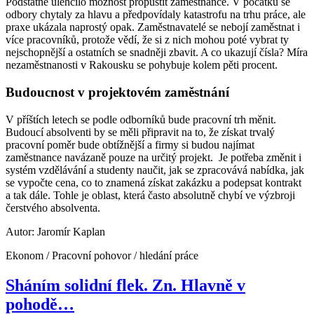
Podstatně ulehčilo možnost propustit zaměstnance. V počátku se
odbory chytaly za hlavu a předpovídaly katastrofu na trhu práce, ale
praxe ukázala naprostý opak. Zaměstnavatelé se nebojí zaměstnat i
více pracovníků, protože vědí, že si z nich mohou poté vybrat ty
nejschopnější a ostatních se snadněji zbavit. A co ukazují čísla? Míra
nezaměstnanosti v Rakousku se pohybuje kolem pěti procent.
Budoucnost v projektovém zaměstnání
V příštích letech se podle odborníků bude pracovní trh měnit.
Budoucí absolventi by se měli připravit na to, že získat trvalý
pracovní poměr bude obtížnější a firmy si budou najímat
zaměstnance navázaně pouze na určitý projekt. Je potřeba změnit i
systém vzdělávání a studenty naučit, jak se zpracovává nabídka, jak
se vypočte cena, co to znamená získat zakázku a podepsat kontrakt
a tak dále. Tohle je oblast, která často absolutně chybí ve výzbroji
čerstvého absolventa.
Autor: Jaromír Kaplan
Ekonom / Pracovní pohovor / hledání práce
Sháním solidní flek. Zn. Hlavně v
pohodě…