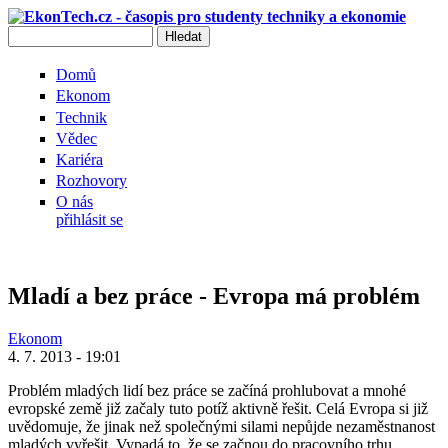
Přejít k hlavnímu obsahu
Hledat
Vyhledávání
Domů
Ekonom
Technik
Vědec
Kariéra
Rozhovory
O nás
přihlásit se
Mladí a bez práce - Evropa má problém
Ekonom
4. 7. 2013 - 19:01
Problém mladých lidí bez práce se začíná prohlubovat a mnohé
evropské země již začaly tuto potíž aktivně řešit. Celá Evropa si již
uvědomuje, že jinak než společnými silami nepůjde nezaměstnanost
mladých vyřešit. Vypadá to, že se začnou do pracovního trhu