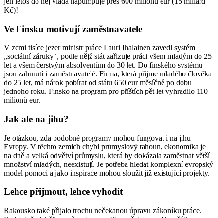
jen letos do něj vláda napumpuje přes 600 milionů eur (15 miliard
Kč)!
Ve Finsku motivují zaměstnavatele
V zemi tisíce jezer ministr práce Lauri Ihalainen zavedl systém
„sociální záruky“, podle nějž stát zařizuje práci všem mladým do 25
let a všem čerstvým absolventům do 30 let. Do finského systému
jsou zahrnutí i zaměstnavatelé. Firma, která přijme mladého člověka
do 25 let, má nárok pobírat od státu 650 eur měsíčně po dobu
jednoho roku. Finsko na program pro příštích pět let vyhradilo 110
milionů eur.
Jak ale na jihu?
Je otázkou, zda podobné programy mohou fungovat i na jihu
Evropy. V těchto zemích chybí průmyslový tahoun, ekonomika je
na dně a velká odvětví průmyslu, která by dokázala zaměstnat větší
množství mladých, neexistují. Je potřeba hledat komplexní evropský
model pomoci a jako inspirace mohou sloužit již existující projekty.
Lehce přijmout, lehce vyhodit
Rakousko také přijalo trochu nečekanou úpravu zákoníku práce.