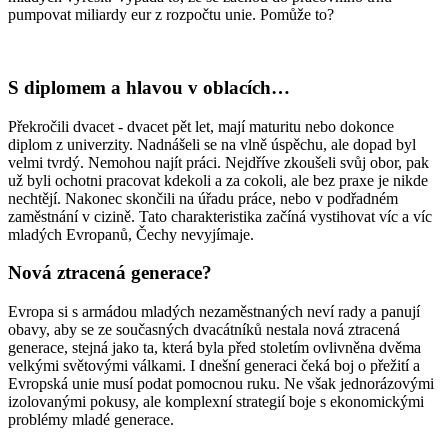
pumpovat miliardy eur z rozpočtu unie. Pomůže to?
S diplomem a hlavou v oblacích…
Překročili dvacet - dvacet pět let, mají maturitu nebo dokonce
diplom z univerzity. Nadnášeli se na vlně úspěchu, ale dopad byl
velmi tvrdý. Nemohou najít práci. Nejdříve zkoušeli svůj obor, pak
už byli ochotni pracovat kdekoli a za cokoli, ale bez praxe je nikde
nechtějí. Nakonec skončili na úřadu práce, nebo v podřadném
zaměstnání v cizině. Tato charakteristika začíná vystihovat víc a víc
mladých Evropanů, Čechy nevyjímaje.
Nová ztracená generace?
Evropa si s armádou mladých nezaměstnaných neví rady a panují
obavy, aby se ze současných dvacátníků nestala nová ztracená
generace, stejná jako ta, která byla před stoletím ovlivněna dvěma
velkými světovými válkami. I dnešní generaci čeká boj o přežití a
Evropská unie musí podat pomocnou ruku. Ne však jednorázovými
izolovanými pokusy, ale komplexní strategií boje s ekonomickými
problémy mladé generace.