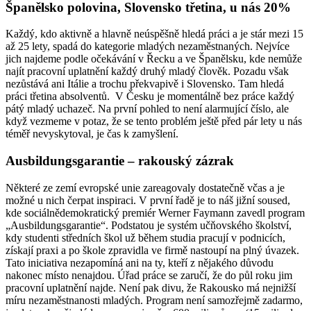
Španělsko polovina, Slovensko třetina, u nás 20%
Každý, kdo aktivně a hlavně neúspěšně hledá práci a je stár mezi 15
až 25 lety, spadá do kategorie mladých nezaměstnaných. Nejvíce
jich najdeme podle očekávání v Řecku a ve Španělsku, kde nemůže
najít pracovní uplatnění každý druhý mladý člověk. Pozadu však
nezůstává ani Itálie a trochu překvapivě i Slovensko. Tam hledá
práci třetina absolventů. V Česku je momentálně bez práce každý
pátý mladý uchazeč. Na první pohled to není alarmující číslo, ale
když vezmeme v potaz, že se tento problém ještě před pár lety u nás
téměř nevyskytoval, je čas k zamyšlení.
Ausbildungsgarantie – rakouský zázrak
Některé ze zemí evropské unie zareagovaly dostatečně včas a je
možné u nich čerpat inspiraci. V první řadě je to náš jižní soused,
kde sociálnědemokratický premiér Werner Faymann zavedl program
„Ausbildungsgarantie“. Podstatou je systém učňovského školství,
kdy studenti středních škol už během studia pracují v podnicích,
získají praxi a po škole zpravidla ve firmě nastoupí na plný úvazek.
Tato iniciativa nezapomíná ani na ty, kteří z nějakého důvodu
nakonec místo nenajdou. Úřad práce se zaručí, že do půl roku jim
pracovní uplatnění najde. Není pak divu, že Rakousko má nejnižší
míru nezaměstnanosti mladých. Program není samozřejmě zadarmo,