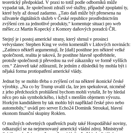
teoretický předpoklad. V praxi to totiž podle odborníků může
vypadat tak, že společnosti zdraží své služby, případně zpoplatní ty,
které byly až dosud zadarmo. „Tato daň může být přenesena na
uživatele digitálních služeb v České republice prostřednictvím
zvýšení cen za jednotlivé produkty,“ komentuje situaci pro web
měšec.cz Martin Kopecký z Komory daňových poradců ČR.
Stejný je i postoj americké strany, který shrnul v prosinci
velvyslanec Stephen King ve svém komentáři v Lidových novinách:
„Zatímco někteří argumentují, že [daň] postihne jen některé velké
společnosti, realita je taková, že postihne hlavně spotřebitele,
protože společnosti ji převedou na své zákazníky ve formě vyšších
cen.“ Zároveň také zdůraznil, že jedním z důsledků by mohla být i
nějaká forma protiopatření americké vlády.
Jednat by se mohlo třeba o zvýšení cel na některé ikonické české
výrobky. „Na co by Trump uvalil cla, lze jen spekulovat, nicméně
z jeho předchozích prohlášení bychom mohli vytušit, že by hledal
něco pro nás symbolického, i když s menším objemem vývozu.
Horkým kandidátem by tak mohlo být například české pivo nebo
automobily,“ uvádí pro server Echo24 Dominik Stroukal, hlavní
ekonom finanční skupiny Roklen.
O možných odvetných opatřeních psaly také Hospodářské noviny,
odkazující se na nejmenovaný americký vládní zdroj. Ministryně