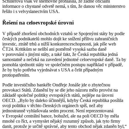
Schillerová však ve sněmovně prohlásila, že žádné oficiální
informace o chystané odvetě nemá, s tím, že danou věc ministerstvo
řešilo i s velvyslanectvím USA.
Řešení na celoevropské úrovni
V případě zhoršení obchodních vztahů se Spojenými státy by podle
českých podnikatelů mohlo dojít ke snížení přílivu zahraničních
investic, ztrátě trhů a nižší konkurenceschopnosti, jak píše web
ČT24. Kritikům se nelíbí ani poměrně vysoká sazba daně
v porovnání s jinými státy, a také fakt, že Česká republika jedná
samostatně a nečeká na zavedení jednotné celoevropské daně. Ta by
pomohla sjednotit státy ve společném postupu například v případě,
že by bylo potřeba vyjednávat s USA a čelit případným
protiopatřením.
Podle investičního bankéře Ondřeje Jonáše jde o zbytečnou
provokaci Států. Zdanění by se dle jeho názoru mělo provést na
základě společné politiky evropských států, nejlépe na úrovni
OECD. „Bylo by daleko účinnější, kdyby Česká republika posílila
svoji politiku v těchto členských orgánech spíš, než aby
jednostranně vyhlašovala sedm procent. Není reprezentovaná
v Evropské centrální bance, bohužel, ale na poli OECD by měla
mnohé co říct, a vymyslet nějaký rozumný způsob, jak tyto firmy
danit, protože je určitě správné, aby tento obchod nějak zdaněn byl,“