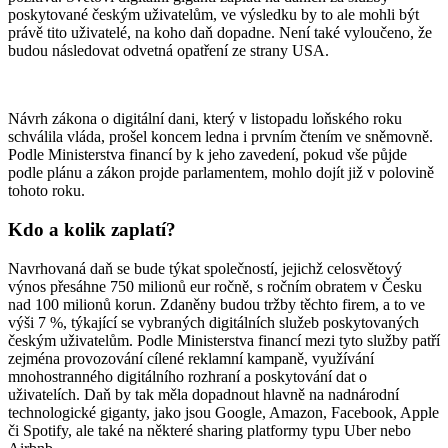
poskytované českým uživatelům, ve výsledku by to ale mohli být
právě tito uživatelé, na koho daň dopadne. Není také vyloučeno, že
budou následovat odvetná opatření ze strany USA.
Návrh zákona o digitální dani, který v listopadu loňského roku
schválila vláda, prošel koncem ledna i prvním čtením ve sněmovně.
Podle Ministerstva financí by k jeho zavedení, pokud vše půjde
podle plánu a zákon projde parlamentem, mohlo dojít již v polovině
tohoto roku.
Kdo a kolik zaplatí?
Navrhovaná daň se bude týkat společností, jejichž celosvětový
výnos přesáhne 750 milionů eur ročně, s ročním obratem v Česku
nad 100 milionů korun. Zdaněny budou tržby těchto firem, a to ve
výši 7 %, týkající se vybraných digitálních služeb poskytovaných
českým uživatelům. Podle Ministerstva financí mezi tyto služby patří
zejména provozování cílené reklamní kampaně, využívání
mnohostranného digitálního rozhraní a poskytování dat o
uživatelích. Daň by tak měla dopadnout hlavně na nadnárodní
technologické giganty, jako jsou Google, Amazon, Facebook, Apple
či Spotify, ale také na některé sharing platformy typu Uber nebo