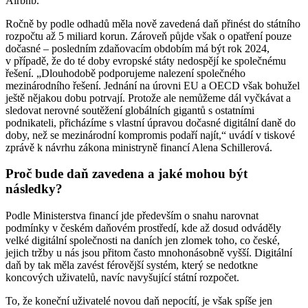
Airbnb.
Ročně by podle odhadů měla nově zavedená daň přinést do státního
rozpočtu až 5 miliard korun. Zároveň půjde však o opatření pouze
dočasné – posledním zdaňovacím obdobím má být rok 2024,
v případě, že do té doby evropské státy nedospějí ke společnému
řešení. „Dlouhodobě podporujeme nalezení společného
mezinárodního řešení. Jednání na úrovni EU a OECD však bohužel
ještě nějakou dobu potrvají. Protože ale nemůžeme dál vyčkávat a
sledovat nerovné soutěžení globálních gigantů s ostatními
podnikateli, přicházíme s vlastní úpravou dočasné digitální daně do
doby, než se mezinárodní kompromis podaří najít,“ uvádí v tiskové
zprávě k návrhu zákona ministryně financí Alena Schillerová.
Proč bude daň zavedena a jaké mohou být
následky?
Podle Ministerstva financí jde především o snahu narovnat
podmínky v českém daňovém prostředí, kde až dosud odváděly
velké digitální společnosti na daních jen zlomek toho, co české,
jejich tržby u nás jsou přitom často mnohonásobně vyšší. Digitální
daň by tak měla zavést férovější systém, který se nedotkne
koncových uživatelů, navíc navyšující státní rozpočet.
To, že koneční uživatelé novou daň nepocítí, je však spíše jen