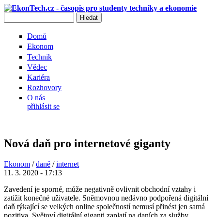
Přejít k hlavnímu obsahu
Hledat
Vyhledávání
Domů
Ekonom
Technik
Vědec
Kariéra
Rozhovory
O nás
přihlásit se
Nová daň pro internetové giganty
Ekonom
/
daně
/
internet
11. 3. 2020 - 17:13
Zavedení je sporné, může negativně ovlivnit obchodní vztahy i
zatížit konečné uživatele. Sněmovnou nedávno podpořená digitální
daň týkající se velkých online společností nemusí přinést jen samá
pozitiva. Světoví digitální giganti zaplatí na daních za služby