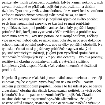
peníze, aby mohli zabezpečit pozůstalé, kdyby kámen někoho z nich
zavalil. Postupně se přidávala pojištění proti požárním a dalším
rizikům. Tyto druhy rizik známe dodnes, ale v souvislosti se změnou
způsobu našeho života vznikají stále nová rizika, na která
pojišťovny reagují. Současně je pojištění spjato od svého počátku
se dvěma negativními aspekty, se kterými se musí průběžně
vypořádávat. Jsou jimi problém antiselekce, kdy pojištění kupují
primárně lidé, kteří jsou vystaveni větším rizikům, a problém tzv.
morálního hazardu, kdy lidé potom, co si koupí pojištění, začínají
více riskovat, neboť cítí, že riziko mají pokryto, nebo jsou dokonce
schopni páchat pojistné podvody, aby se díky pojištění obohatili. Na
tyto skutečnosti musí pojišťovny průběžně reagovat různými
pojistně technickými nástroji, jakými jsou vytváření spoluúčastí a
definováním všelijakých výluk z pojistné ochrany. Tyto dva procesy,
rozšiřování okruhu pojistitelných rizik a vytváření složitého
komplexu výluk a spoluúčastí, však vedou k neúměrné složitosti
produktů.
Nejmladší generace však žádají maximální srozumitelnost a nechtějí
kupovat „zajíce v pytli“. Vyvolávají tak tlak na změnu. Naším
úkolem je přiblížit obsah pojištění lidem a to lze udělat pouze cestou
„rozsekání“ obsahu stávajících komplexních pojistek na větší počet
jednodušších a tím pádem srozumitelnějších pojištění. Zkrátka
musíme dokázat transparentně vysvětlit zákazníkovi, že když
nastane určitá situace, dostanete jasně definované plnění a výluk je