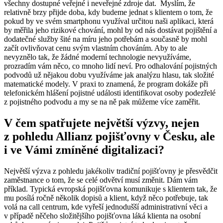
všechny dostupné veřejné i neveřejné zdroje dat. Myslím, že
relativně brzy přijde doba, kdy budeme jednat s klientem o tom, že
pokud by ve svém smartphonu využíval určitou naši aplikaci, která
by měřila jeho rizikové chování, mohl by od nás dostávat pojištění a
dodatečné služby šité na míru jeho potřebám a současně by mohl
začít ovlivňovat cenu svým vlastním chováním. Aby to ale
nevyznělo tak, že žádné moderní technologie nevyužíváme,
prozradím vám něco, co mnoho lidí neví. Pro odhalování pojistných
podvodů už nějakou dobu využíváme jak analýzu hlasu, tak složité
matematické modely. V praxi to znamená, že program dokáže při
telefonickém hlášení pojistné události identifikovat osoby podezřelé
z pojistného podvodu a my se na ně pak můžeme více zaměřit.
V čem spatřujete největší výzvy, nejen
z pohledu Allianz pojišťovny v Česku, ale
i ve Vámi zmíněné digitalizaci?
Největší výzva z pohledu jakékoliv tradiční pojišťovny je přesvědčit
zaměstnance o tom, že se celé odvětví musí změnit. Dám vám
příklad. Typická evropská pojišťovna komunikuje s klientem tak, že
mu posílá ročně několik dopisů a klient, když něco potřebuje, tak
volá na call centrum, kde vyřeší jednodušší administrativní věci a
v případě něčeho složitějšího pojišťovna láká klienta na osobní