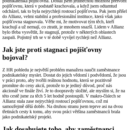
podnikatelská pojišťovna. Dostal jsem jedinečnou možnost přetvořit
pojišťovnu, která v podstatě krachovala, a když jsem odtamtud
odcházel, tak to byla nejrychleji rostoucí pojišťovna. Pak jsem přišel
do Allianz, velmi stabilní a profesionální instituce, která však jako
pojišťovna stagnovala. Věřte mi, že motivovat tým těch, kteří
krachují a už nemají, co ztratit, je mnohem snazší. Lidem v Allianz
bylo třeba vysvětlit, že stagnují, protože v některých oblastech
zaspali. Pojistný trh se v té době vyvíjel rychleji než Allianz.
Jak jste proti stagnaci pojišťovny
bojoval?
Z HR pohledu je největší problém manažera naučit zaměstnance
podnikatelsky myslet. Dostat do jejich vědomí i podvědomí, že jsou
v práci proto, aby tvořili reálnou hodnotu, která se pozitivně
promítne do ceny akcií, protože to je jediný důvod, proč nás
akcionář ve finále živí. Je to doopravdy složité, ale myslím si, že na
této cestě jsme za těch 5 let hodně postoupili. V makro-číslech se
Allianz stala zase nejrychleji rostoucí pojišťovnou, což mi
samozřejmě dělá dobře. Na druhou stranu jsem teprve asi na dvou
třetinách cesty k tomu, aby svou práci většina zaměstnanců brala
jako podnikatelský projekt.
Jak dosahujete toho, aby zaměstnanci