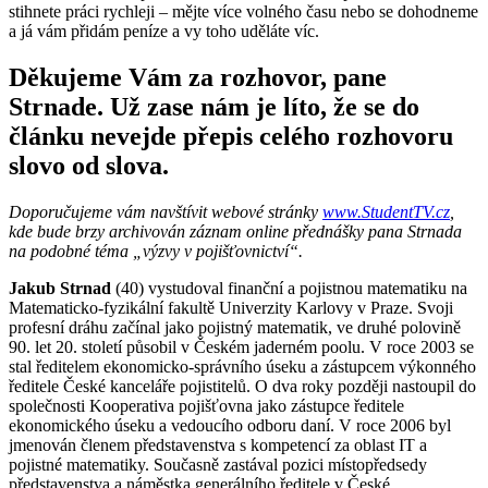
stihnete práci rychleji – mějte více volného času nebo se dohodneme
a já vám přidám peníze a vy toho uděláte víc.
Děkujeme Vám za rozhovor, pane
Strnade. Už zase nám je líto, že se do
článku nevejde přepis celého rozhovoru
slovo od slova.
Doporučujeme vám navštívit webové stránky
www.StudentTV.cz
,
kde bude brzy archivován záznam online přednášky pana Strnada
na podobné téma „výzvy v pojišťovnictví“.
Jakub Strnad
(40) vystudoval finanční a pojistnou matematiku na
Matematicko-fyzikální fakultě Univerzity Karlovy v Praze. Svoji
profesní dráhu začínal jako pojistný matematik, ve druhé polovině
90. let 20. století působil v Českém jaderném poolu. V roce 2003 se
stal ředitelem ekonomicko-správního úseku a zástupcem výkonného
ředitele České kanceláře pojistitelů. O dva roky později nastoupil do
společnosti Kooperativa pojišťovna jako zástupce ředitele
ekonomického úseku a vedoucího odboru daní. V roce 2006 byl
jmenován členem představenstva s kompetencí za oblast IT a
pojistné matematiky. Současně zastával pozici místopředsedy
představenstva a náměstka generálního ředitele v České