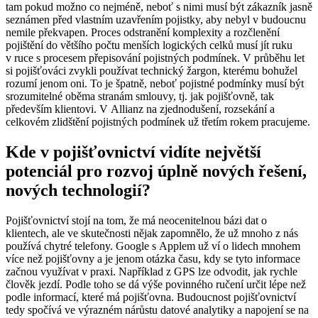
tam pokud možno co nejméně, neboť s nimi musí být zákazník jasně
seznámen před vlastním uzavřením pojistky, aby nebyl v budoucnu
nemile překvapen. Proces odstranění komplexity a rozčlenění
pojištění do většího počtu menších logických celků musí jít ruku
v ruce s procesem přepisování pojistných podmínek. V průběhu let
si pojišťováci zvykli používat technický žargon, kterému bohužel
rozumí jenom oni. To je špatně, neboť pojistné podmínky musí být
srozumitelné oběma stranám smlouvy, tj. jak pojišťovně, tak
především klientovi. V Allianz na zjednodušení, rozsekání a
celkovém zlidštění pojistných podmínek už třetím rokem pracujeme.
Kde v pojišťovnictví vidíte největší
potenciál pro rozvoj úplně nových řešení,
nových technologií?
Pojišťovnictví stojí na tom, že má neocenitelnou bázi dat o
klientech, ale ve skutečnosti nějak zapomnělo, že už mnoho z nás
používá chytré telefony. Google s Applem už ví o lidech mnohem
více než pojišťovny a je jenom otázka času, kdy se tyto informace
začnou využívat v praxi. Například z GPS lze odvodit, jak rychle
člověk jezdí. Podle toho se dá výše povinného ručení určit lépe než
podle informací, které má pojišťovna. Budoucnost pojišťovnictví
tedy spočívá ve výrazném nárůstu datové analytiky a napojení se na