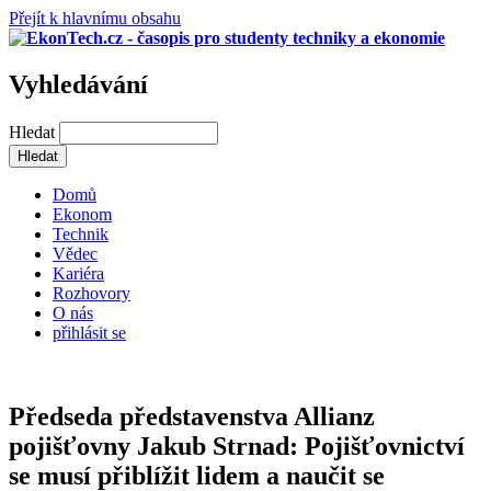
Přejít k hlavnímu obsahu
Vyhledávání
Hledat
Domů
Ekonom
Technik
Vědec
Kariéra
Rozhovory
O nás
přihlásit se
Předseda představenstva Allianz
pojišťovny Jakub Strnad: Pojišťovnictví
se musí přiblížit lidem a naučit se