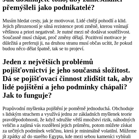
přemýšleli jako podnikatelé?
Musím hledat cesty, jak je motivovat. Lidé chtějí pohodlí a klid.
Jejich přirozeností je silná rezistence proti změně, kterou vnímají
většinou a priori negativně. Je nutné mezi ně dodávat soutěživost.
Současně musí chápat, proč změny dělají. Pozitivní motivace je
důležitá a preferuji ji, na druhou stranu musí občas ucítit, že pokud
budou něco dělat špatně, tak se to projeví.
Jeden z největších problémů
pojišťovnictví je jeho současná složitost.
Dá se pojišťovací činnost zlidštit tak, aby
lidé pojištění a jeho podmínky chápali?
Jak to funguje?
Prapůvodní myšlenka pojištění je poměrně jednoduchá. Obchoduje
s lidským strachem a využívá jednu ze základních myšlenek teorie
pravděpodobnosti, že když sdružíte větší množství rizik, náhodných
veličin a zajímá vás rozdělení jejich průměru, potom můžete získat
za určitých podmínek veličinu, která je minimálně volatilní. Můžeme
jít zpátky až do starého Egypta, kde mezi sebou kameníci vybírali