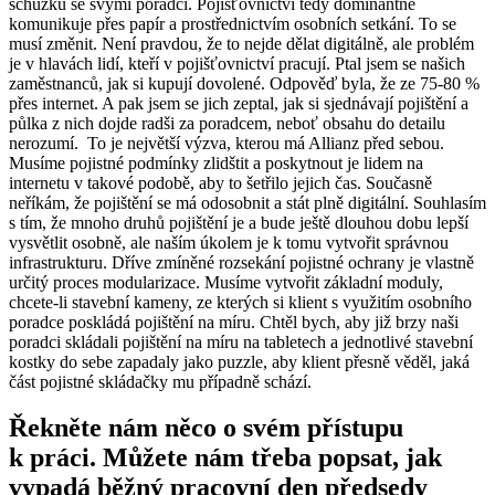
schůzku se svými poradci. Pojišťovnictví tedy dominantně
komunikuje přes papír a prostřednictvím osobních setkání. To se
musí změnit. Není pravdou, že to nejde dělat digitálně, ale problém
je v hlavách lidí, kteří v pojišťovnictví pracují. Ptal jsem se našich
zaměstnanců, jak si kupují dovolené. Odpověď byla, že ze 75-80 %
přes internet. A pak jsem se jich zeptal, jak si sjednávají pojištění a
půlka z nich dojde radši za poradcem, neboť obsahu do detailu
nerozumí. To je největší výzva, kterou má Allianz před sebou.
Musíme pojistné podmínky zlidštit a poskytnout je lidem na
internetu v takové podobě, aby to šetřilo jejich čas. Současně
neříkám, že pojištění se má odosobnit a stát plně digitální. Souhlasím
s tím, že mnoho druhů pojištění je a bude ještě dlouhou dobu lepší
vysvětlit osobně, ale naším úkolem je k tomu vytvořit správnou
infrastrukturu. Dříve zmíněné rozsekání pojistné ochrany je vlastně
určitý proces modularizace. Musíme vytvořit základní moduly,
chcete-li stavební kameny, ze kterých si klient s využitím osobního
poradce poskládá pojištění na míru. Chtěl bych, aby již brzy naši
poradci skládali pojištění na míru na tabletech a jednotlivé stavební
kostky do sebe zapadaly jako puzzle, aby klient přesně věděl, jaká
část pojistné skládačky mu případně schází.
Řekněte nám něco o svém přístupu
k práci. Můžete nám třeba popsat, jak
vypadá běžný pracovní den předsedy