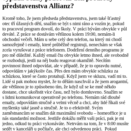
představenstva Allianz?
Kromě toho, že jsem předseda představenstva, jsem také šťastný
otec tří úžasných dětí, snažím se být s nimi ráno a vozím je, pokud
to pracovní program dovolí, do školy. V práci bývám obvykle v půl
deváté. Z práce se dostávám většinou kolem 19:00, nemám-li
obchodní večeři. Mám u sebe celý den telefon, na který mi chodí
samozřejmě i emaily, které průběžně registruji, nenechám se však
zcela vyrušovat z práce telefonem. Dodržení denního programu je
pro mě důležité. Každý email čtu obvykle letmo ihned, ale svobodně
se rozhoduji, jestli na něj budu reagovat okamžitě. Necítím
povinnost ihned odpovídat, ale v případě, že je to opravdu nutné,
odpovídám v jakýkoliv čas. Přes den mám obvykle schůzku za
schůzkou, které se často protahují. Když jsem ve skluzu, vadí mi to.
Lidé si pak mohou myslet, že to dělám naschvál a že jsem arogantní,
ale většinou je to způsobeno tím, že když už se ke mně někdo
dostane, chce ukořistit více času, než bylo domluveno. Snažím se
s lidmi komunikovat operativně po telefonu. Nemám rád dlouhé
emaily, odpovídám stručně a velmi věcně a chci, aby lidé říkali své
myšlenky také jasně a stručně. Je to o efektivitě. Svým
zaměstnancům se snažím dát maximální svobodu – homeoffice je u
nás standardní možnost. Jestliže dokážu měřit vaši práci, pak je mi
jedno, odkud tu práci vykonáváte. Netrvám na tom, že v 8:00 musíte
sedět v kanceláři u počítače, ale chci odvedenou práci. Pokud