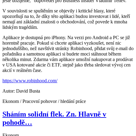
ještě dožijeme,“ odpověděl pro Business Insider Vladimir Tenev.
V souvislosti se spuštěním se objevily i kritické hlasy, které
upozorňují na to, že díky této aplikaci budou investovat i lidé, kteří
nemají ani základní znalosti o obchodování, což povede k mnoha
lidským tragédiím.
Aplikace je dostupná pro iPhony. Na verzi pro Android a PC se již
horentně pracuje. Pokud si chcete aplikaci vyzkoušet, není nic
jednoduššího, než navštívit stránky Robinhood, přidat svůj e-mail do
pořadníku a samotnou aplikaci si budete moci stáhnout během
několika minut. Zdarma vám aplikace umožní nakupovat a prodávat
v USA kotované akcie či ETF, stejně jako třeba sledovat vývoj cen
akcií v reálném čase.
https://www.robinhood.com/
Autor: David Busta
Ekonom / Pracovní pohovor / hledání práce
Sháním solidní flek. Zn. Hlavně v
pohodě…
Ekonom