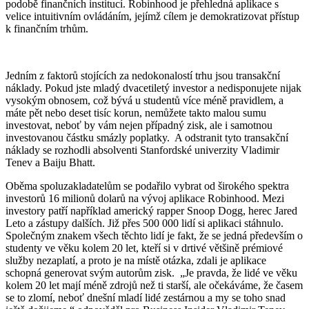
podobě finančních institucí. Robinhood je přehledná aplikace s
velice intuitivním ovládáním, jejímž cílem je demokratizovat přístup
k finančním trhům.
Jedním z faktorů stojících za nedokonalostí trhu jsou transakční
náklady. Pokud jste mladý dvacetiletý investor a nedisponujete nijak
vysokým obnosem, což bývá u studentů více méně pravidlem, a
máte pět nebo deset tisíc korun, nemůžete takto malou sumu
investovat, neboť by vám nejen případný zisk, ale i samotnou
investovanou částku smázly poplatky. A odstranit tyto transakční
náklady se rozhodli absolventi Stanfordské univerzity Vladimir
Tenev a Baiju Bhatt.
Oběma spoluzakladatelům se podařilo vybrat od širokého spektra
investorů 16 milionů dolarů na vývoj aplikace Robinhood. Mezi
investory patří například americký rapper Snoop Dogg, herec Jared
Leto a zástupy dalších. Již přes 500 000 lidí si aplikaci stáhnulo.
Společným znakem všech těchto lidí je fakt, že se jedná především o
studenty ve věku kolem 20 let, kteří si v drtivé většině prémiové
služby nezaplatí, a proto je na místě otázka, zdali je aplikace
schopná generovat svým autorům zisk. „Je pravda, že lidé ve věku
kolem 20 let mají méně zdrojů než ti starší, ale očekáváme, že časem
se to zlomí, neboť dnešní mladí lidé zestárnou a my se toho snad