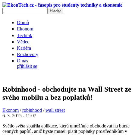
Přejít k hlavnímu obsahu
Hledat
Vyhledávání
Domů
Ekonom
Technik
Vědec
Kariéra
Rozhovory
O nás
přihlásit se
Robinhood - obchodujte na Wall Street ze
svého mobilu a bez poplatků!
Ekonom
/
robinhood
/
wall street
6. 3. 2015 - 11:07
Světlo světa spatřila aplikace, která umožňuje obchodovat na burze
cenných papírů, aniž byste museli platit poplatky prostředníkům v