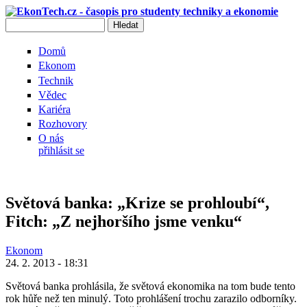
Přejít k hlavnímu obsahu
Hledat
Vyhledávání
Domů
Ekonom
Technik
Vědec
Kariéra
Rozhovory
O nás
přihlásit se
Světová banka: „Krize se prohloubí“,
Fitch: „Z nejhoršího jsme venku“
Ekonom
24. 2. 2013 - 18:31
Světová banka prohlásila, že světová ekonomika na tom bude tento
rok hůře než ten minulý. Toto prohlášení trochu zarazilo odborníky.