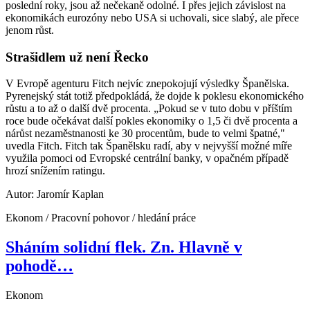
poslední roky, jsou až nečekaně odolné. I přes jejich závislost na
ekonomikách eurozóny nebo USA si uchovali, sice slabý, ale přece
jenom růst.
Strašidlem už není Řecko
V Evropě agenturu Fitch nejvíc znepokojují výsledky Španělska.
Pyrenejský stát totiž předpokládá, že dojde k poklesu ekonomického
růstu a to až o další dvě procenta. „Pokud se v tuto dobu v příštím
roce bude očekávat další pokles ekonomiky o 1,5 či dvě procenta a
nárůst nezaměstnanosti ke 30 procentům, bude to velmi špatné,"
uvedla Fitch. Fitch tak Španělsku radí, aby v nejvyšší možné míře
využila pomoci od Evropské centrální banky, v opačném případě
hrozí snížením ratingu.
Autor: Jaromír Kaplan
Ekonom / Pracovní pohovor / hledání práce
Sháním solidní flek. Zn. Hlavně v
pohodě…
Ekonom