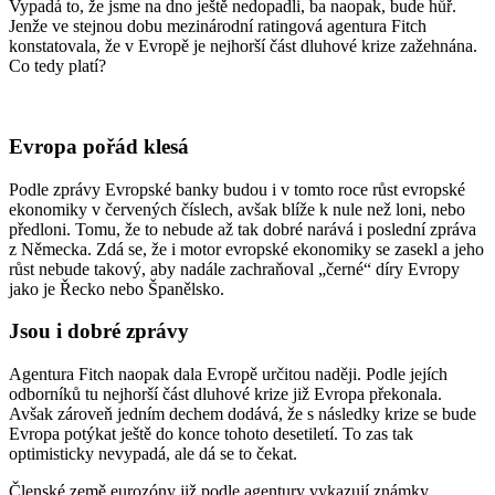
Vypadá to, že jsme na dno ještě nedopadli, ba naopak, bude hůř.
Jenže ve stejnou dobu mezinárodní ratingová agentura Fitch
konstatovala, že v Evropě je nejhorší část dluhové krize zažehnána.
Co tedy platí?
Evropa pořád klesá
Podle zprávy Evropské banky budou i v tomto roce růst evropské
ekonomiky v červených číslech, avšak blíže k nule než loni, nebo
předloni. Tomu, že to nebude až tak dobré narává i poslední zpráva
z Německa. Zdá se, že i motor evropské ekonomiky se zasekl a jeho
růst nebude takový, aby nadále zachraňoval „černé“ díry Evropy
jako je Řecko nebo Španělsko.
Jsou i dobré zprávy
Agentura Fitch naopak dala Evropě určitou naději. Podle jejích
odborníků tu nejhorší část dluhové krize již Evropa překonala.
Avšak zároveň jedním dechem dodává, že s následky krize se bude
Evropa potýkat ještě do konce tohoto desetiletí. To zas tak
optimisticky nevypadá, ale dá se to čekat.
Členské země eurozóny již podle agentury vykazují známky