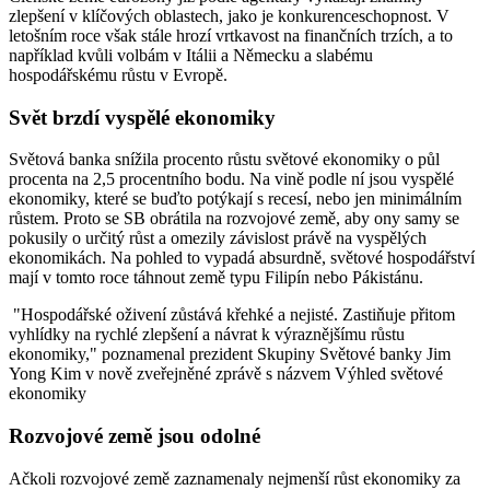
zlepšení v klíčových oblastech, jako je konkurenceschopnost. V
letošním roce však stále hrozí vrtkavost na finančních trzích, a to
například kvůli volbám v Itálii a Německu a slabému
hospodářskému růstu v Evropě.
Svět brzdí vyspělé ekonomik
y
Světová banka snížila procento růstu světové ekonomiky o půl
procenta na 2,5 procentního bodu. Na vině podle ní jsou vyspělé
ekonomiky, které se buďto potýkají s recesí, nebo jen minimálním
růstem. Proto se SB obrátila na rozvojové země, aby ony samy se
pokusily o určitý růst a omezily závislost právě na vyspělých
ekonomikách. Na pohled to vypadá absurdně, světové hospodářství
mají v tomto roce táhnout země typu Filipín nebo Pákistánu.
"Hospodářské oživení zůstává křehké a nejisté. Zastiňuje přitom
vyhlídky na rychlé zlepšení a návrat k výraznějšímu růstu
ekonomiky," poznamenal prezident Skupiny Světové banky Jim
Yong Kim v nově zveřejněné zprávě s názvem Výhled světové
ekonomiky
Rozvojové země jsou odolné
Ačkoli rozvojové země zaznamenaly nejmenší růst ekonomiky za