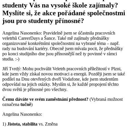
studenty Vás na vysoké škole zajímaly?
Myslíte si, že akce pořádané společnostmi
jsou pro studenty přínosné?
Angelina Nasonenko: Pravidelně jsem se účastnila pracovních
veletrhů CareerDays a Šance. Také mě zajímaly přednášky
organizované konkrétními společnostmi na vybrané téma – např.
rady na budování kariéry. Obecně jsem mívala pocit, že přednášky
po konci studijního dne jsou přínosnější než ty povinné v rámci
studia. :-)
Jiří Tvrdý: Mohu pochválit Veletrh pracovních příležitostí v Plzni,
kde jsem vždy získal novou motivaci a energii. Později jsem se také
podílel na Dnu otevřených dveří Vodafone, kde jsem studentům
odpovídal na jejich otázky. Myslím si, že každé propojení těchto
dvou světů je přínosné pro všechny.
Čemu dáváte ve svém zaměstnání přednost?
(Vybraná možnost
označena
tučně
)
Angelina Nasonenko:
1)
Jistota, stabilita
vs. Změna