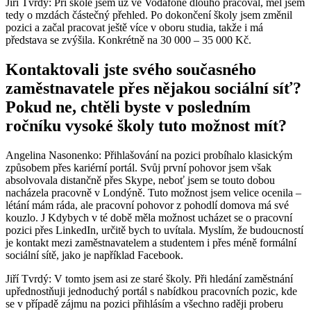
Jiří Tvrdý: Při škole jsem už ve Vodafone dlouho pracoval, měl jsem
tedy o mzdách částečný přehled. Po dokončení školy jsem změnil
pozici a začal pracovat ještě více v oboru studia, takže i má
představa se zvýšila. Konkrétně na 30 000 – 35 000 Kč.
Kontaktovali jste svého současného
zaměstnavatele přes nějakou sociální síť?
Pokud ne, chtěli byste v posledním
ročníku vysoké školy tuto možnost mít?
Angelina Nasonenko: Přihlašování na pozici probíhalo klasickým
způsobem přes kariérní portál. Svůj první pohovor jsem však
absolvovala distančně přes Skype, neboť jsem se touto dobou
nacházela pracovně v Londýně. Tuto možnost jsem velice ocenila –
létání mám ráda, ale pracovní pohovor z pohodlí domova má své
kouzlo. J Kdybych v té době měla možnost ucházet se o pracovní
pozici přes LinkedIn, určitě bych to uvítala. Myslím, že budoucností
je kontakt mezi zaměstnavatelem a studentem i přes méně formální
sociální sítě, jako je například Facebook.
Jiří Tvrdý: V tomto jsem asi ze staré školy. Při hledání zaměstnání
upřednostňuji jednoduchý portál s nabídkou pracovních pozic, kde
se v případě zájmu na pozici přihlásím a všechno raději proberu