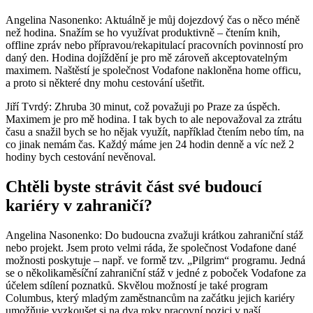
Angelina Nasonenko: Aktuálně je můj dojezdový čas o něco méně
než hodina. Snažím se ho využívat produktivně – čtením knih,
offline zpráv nebo přípravou/rekapitulací pracovních povinností pro
daný den. Hodina dojíždění je pro mě zároveň akceptovatelným
maximem. Naštěstí je společnost Vodafone nakloněna home officu,
a proto si některé dny mohu cestování ušetřit.
Jiří Tvrdý: Zhruba 30 minut, což považuji po Praze za úspěch.
Maximem je pro mě hodina. I tak bych to ale nepovažoval za ztrátu
času a snažil bych se ho nějak využít, například čtením nebo tím, na
co jinak nemám čas. Každý máme jen 24 hodin denně a víc než 2
hodiny bych cestování nevěnoval.
Chtěli byste strávit část své budoucí
kariéry v zahraničí?
Angelina Nasonenko: Do budoucna zvažuji krátkou zahraniční stáž
nebo projekt. Jsem proto velmi ráda, že společnost Vodafone dané
možnosti poskytuje – např. ve formě tzv. „Pilgrim“ programu. Jedná
se o několikaměsíční zahraniční stáž v jedné z poboček Vodafone za
účelem sdílení poznatků. Skvělou možností je také program
Columbus, který mladým zaměstnancům na začátku jejich kariéry
umožňuje vyzkoušet si na dva roky pracovní pozici v naší