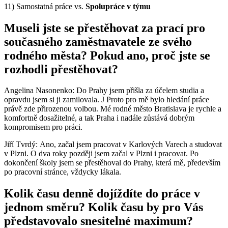
11) Samostatná práce vs.
Spolupráce v týmu
Museli jste se přestěhovat za prací pro
současného zaměstnavatele ze svého
rodného města? Pokud ano, proč jste se
rozhodli přestěhovat?
Angelina Nasonenko: Do Prahy jsem přišla za účelem studia a
opravdu jsem si ji zamilovala. J Proto pro mě bylo hledání práce
právě zde přirozenou volbou. Mé rodné město Bratislava je rychle a
komfortně dosažitelné, a tak Praha i nadále zůstává dobrým
kompromisem pro práci.
Jiří Tvrdý: Ano, začal jsem pracovat v Karlových Varech a studovat
v Plzni. O dva roky později jsem začal v Plzni i pracovat. Po
dokončení školy jsem se přestěhoval do Prahy, která mě, především
po pracovní stránce, vždycky lákala.
Kolik času denně dojíždíte do práce v
jednom směru? Kolik času by pro Vás
představovalo snesitelné maximum?