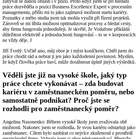
zabývat se danou oblastí i v praxi. Proto když jsem se při hledání
práce dozvěděla o pozici Business Excellence Expert v procesním
managementu, přišlo mi to jako zajímavá možnost startu kariéry.
Poznatky z mého studia jsem tak mohla využit při řízení projektů.
Zároveň se mi líbila možnost optimalizovat procesy a hledat cesty,
aby firma fungovala jednodušeji. Je skvělé, že Vodafone přikládá
důležitost efektivitě a jednoduchosti fungování – to se v korporacích
ne vždy děje. J
Jiří Tvrdý: Určitě ano, můj obor je i mým koníčkem. Chtěl jsem do
práce chodit rád a nebrat ji jen jako každodenní povinnost. Myslím,
že když člověka práce baví, může dosáhnout úplně jiných výsledků.
Věděli jste již na vysoké škole, jaký typ
práce chcete vykonávat – zda budovat
kariéru v zaměstnaneckém poměru, nebo
samostatně podnikat? Proč jste se
rozhodli pro zaměstnanecký poměr?
Angelina Nasonenko: Během vysoké školy jsem zvažovala obě
možnosti. Nakonec jsem se rozhodla, že svou kariéru odstartuji jako
zaměstnanec. Cílem bylo nasbírat co nejvíce zkušeností z prostředí
mezinárodní firmy. Vybrala jsem si obor telekomunikací. Přestože