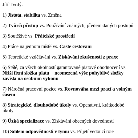
Jiří Tvrdý:
1)
Jistota, stabilita
vs. Změna
2)
Tvůrčí přístup
vs. Používání známých, předem daných postupů
3) Soutěživé vs.
Přátelské prostředí
4) Práce na jednom místě vs.
Časté cestování
5) Teoretické vzdělávání vs.
Získávání zkušeností z praxe
6) Stálé, za všech okolností garantované platové ohodnocení vs.
Nižší fixní složka platu + neomezená výše pohyblivé složky
závislá na osobním výkonu
7) Náročná pracovní pozice vs.
Rovnováha mezi prací a volným
časem
8)
Strategické, dlouhodobé úkoly
vs. Operativní, krátkodobé
úkoly
9)
Úzká specializace
vs. Získávání obecných dovedností
10)
Sdílení odpovědnosti v týmu
vs. Přijetí vedoucí role