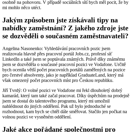
osobně na pohovoru. V případě sociálních sítí bych měl pocit, že by
mi mohlo něco utéct.
Jakým způsobem jste získávali tipy na
nabídky zaměstnání? Z jakého zdroje jste
se dozvěděli o současném zaměstnavateli?
Angelina Nasonenko: Vyhledávání pracovních pozic jsem
realizovala hlavně přes pracovní portál Jobs.cz, profesní síť
LinkedIn a také jsem se poptávala známých. Právě díky známému
jsem se dozvěděla o současné pracovní pozici ve Vodafone. Určitě
bych ocenila větší počet pracovních portálů zaměřených na pozice
pro čerstvé absolventy, jako je například GraduateLand, který má
však omezený počet pracovních míst pro Českou republiku.
Jiří Tvrdý: O volné pozici ve Vodafone mi řekl dlouholetý dobrý
kamarád, který tam také začal pracovat. Díky úspěchům na prodejně
jsem se dostal do talentového programu, který mi umožnil
nahlédnout do jiných oddělení. Pak už bylo jednoduché se
rozhodnout, kam bych se chtěl dále směřovat. Stačilo jen počkat na
volnou pozici ve vysněném oddělení.
Jaké akce pořádané společnostmi pro