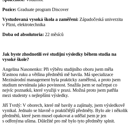
Pozice:
Graduate program Discover
Vystudovaná vysoká škola a zaměření:
Západočeská univerzita
v Plzni, elektrotechnika
Doba od absolutoria:
22 měsíců
Jak byste zhodnotili své studijní výsledky b
ěhem studia na
vysoké škole?
Angelina Nasonenko: Při výběru studijního oboru jsem měla
šťastnou ruku a většina předmětů mě bavila. Má specializace
Mezinárodní management byla prakticky zaměřená, a proto jsem
studium nevnímala jako povinnost. Snažila jsem se načerpat co
nejvíc poznatků, které využiji v praxi. Možná proto jsem patřila
mezi studenty s nejlepšími výsledky.
Jiří Tvrdý: V oborech, které mě bavily a zajímaly, jsem výsledkově
vynikal. Jednalo se hlavně o praktičtější předměty. Bylo ale i několik
předmětů, které jsem musel opakovat a udělal jsem je jen
s odřenýma ušima. Důležité pro mě bylo tyto předměty splnit.