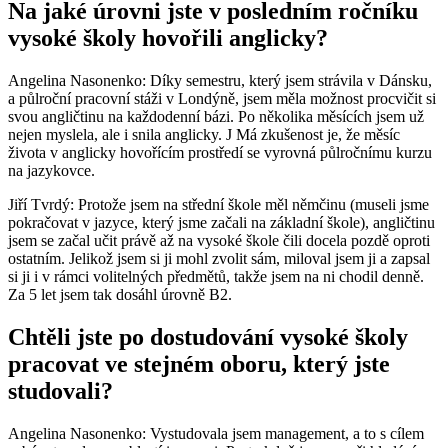
Na jaké úrovni jste v posledním ročníku
vysoké školy hovořili anglicky?
Angelina Nasonenko: Díky semestru, který jsem strávila v Dánsku,
a půlroční pracovní stáži v Londýně, jsem měla možnost procvičit si
svou angličtinu na každodenní bázi. Po několika měsících jsem už
nejen myslela, ale i snila anglicky. J Má zkušenost je, že měsíc
života v anglicky hovořícím prostředí se vyrovná půlročnímu kurzu
na jazykovce.
Jiří Tvrdý: Protože jsem na střední škole měl němčinu (museli jsme
pokračovat v jazyce, který jsme začali na základní škole), angličtinu
jsem se začal učit právě až na vysoké škole čili docela pozdě oproti
ostatním. Jelikož jsem si ji mohl zvolit sám, miloval jsem ji a zapsal
si ji i v rámci volitelných předmětů, takže jsem na ni chodil denně.
Za 5 let jsem tak dosáhl úrovně B2.
Chtěli jste po dostudování vysoké školy
pracovat ve stejném oboru, který jste
studovali?
Angelina Nasonenko: Vystudovala jsem management, a to s cílem