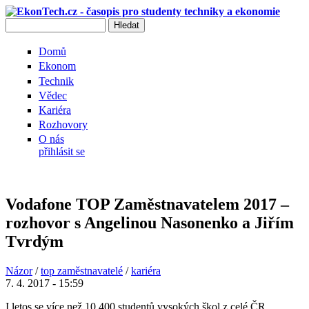
Přejít k hlavnímu obsahu
Hledat
Vyhledávání
Domů
Ekonom
Technik
Vědec
Kariéra
Rozhovory
O nás
přihlásit se
Vodafone TOP Zaměstnavatelem 2017 –
rozhovor s Angelinou Nasonenko a Jiřím
Tvrdým
Názor
/
top zaměstnavatelé
/
kariéra
7. 4. 2017 - 15:59
I letos se více než 10 400 studentů vysokých škol z celé ČR