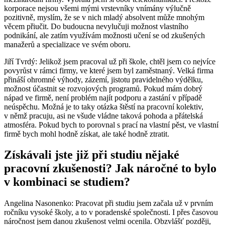
korporace nejsou všemi mými vrstevníky vnímány výlučně
pozitivně, myslím, že se v nich mladý absolvent může mnohým
věcem přiučit. Do budoucna nevylučuji možnost vlastního
podnikání, ale zatím využívám možnosti učení se od zkušených
manažerů a specializace ve svém oboru.
Jiří Tvrdý: Jelikož jsem pracoval už při škole, chtěl jsem co nejvíce
povyrůst v rámci firmy, ve které jsem byl zaměstnaný. Velká firma
přináší ohromné výhody, zázemí, jistotu pravidelného výdělku,
možnost účastnit se rozvojových programů. Pokud mám dobrý
nápad ve firmě, není problém najít podporu a zastání v případě
neúspěchu. Možná je to taky otázka štěstí na pracovní kolektiv,
v němž pracuju, asi ne všude vládne taková pohoda a přátelská
atmosféra. Pokud bych to porovnal s prací na vlastní pěst, ve vlastní
firmě bych mohl hodně získat, ale také hodně ztratit.
Získávali jste již při studiu nějaké
pracovní zkušenosti? Jak náročné to bylo
v kombinaci se studiem?
Angelina Nasonenko: Pracovat při studiu jsem začala už v prvním
ročníku vysoké školy, a to v poradenské společnosti. I přes časovou
náročnost jsem danou zkušenost velmi ocenila. Obzvlášť později,