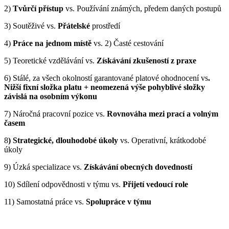
2)
Tvůrčí přístup
vs. Používání známých, předem daných postupů
3) Soutěživé vs.
Přátelské
prostředí
4)
Práce na jednom místě
vs. 2) Časté cestování
5) Teoretické vzdělávání vs.
Získávání zkušeností z praxe
6) Stálé, za všech okolností garantované platové ohodnocení vs
.
Nižší fixní složka platu + neomezená výše pohyblivé složky
závislá na osobním výkonu
7) Náročná pracovní pozice vs.
Rovnováha mezi prací a volným
časem
8
) Strategické, dlouhodobé úkoly
vs. Operativní, krátkodobé
úkoly
9) Úzká specializace vs.
Získávání obecných dovedností
10) Sdílení odpovědnosti v týmu vs.
Přijetí vedoucí role
11) Samostatná práce vs.
Spolupráce v týmu