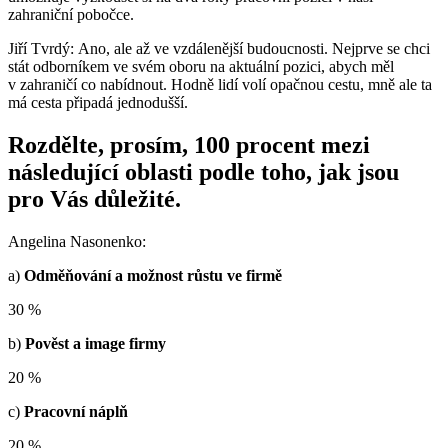
zahraniční pobočce.
Jiří Tvrdý: Ano, ale až ve vzdálenější budoucnosti. Nejprve se chci
stát odborníkem ve svém oboru na aktuální pozici, abych měl
v zahraničí co nabídnout. Hodně lidí volí opačnou cestu, mně ale ta
má cesta připadá jednodušší.
Rozdělte, prosím, 100 procent mezi
následující oblasti podle toho, jak jsou
pro Vás důležité.
Angelina Nasonenko:
a)
Odměňování a možnost růstu ve firmě
30 %
b)
Pověst a image firmy
20 %
c)
Pracovní náplň
20 %