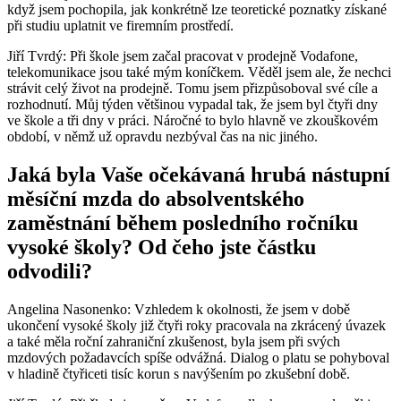
když jsem pochopila, jak konkrétně lze teoretické poznatky získané
při studiu uplatnit ve firemním prostředí.
Jiří Tvrdý: Při škole jsem začal pracovat v prodejně Vodafone,
telekomunikace jsou také mým koníčkem. Věděl jsem ale, že nechci
strávit celý život na prodejně. Tomu jsem přizpůsoboval své cíle a
rozhodnutí. Můj týden většinou vypadal tak, že jsem byl čtyři dny
ve škole a tři dny v práci. Náročné to bylo hlavně ve zkouškovém
období, v němž už opravdu nezbýval čas na nic jiného.
Jaká byla Vaše očekávaná hrubá nástupní
měsíční mzda do absolventského
zaměstnání během posledního ročníku
vysoké školy? Od čeho jste částku
odvodili?
Angelina Nasonenko: Vzhledem k okolnosti, že jsem v době
ukončení vysoké školy již čtyři roky pracovala na zkrácený úvazek
a také měla roční zahraniční zkušenost, byla jsem při svých
mzdových požadavcích spíše odvážná. Dialog o platu se pohyboval
v hladině čtyřiceti tisíc korun s navýšením po zkušební době.