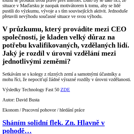
touhu se prosadit třeba právě přes internet. Dalo by se také říci, že
situace v Maďarsku je naopak motivátorem k tomu, aby se lidé
pustili do výzkumu, vývoje a s tím souvisejících aktivit. Jednoduše
přetavili nevýhodu současné situace ve svou výhodu.
V průzkumu, který provádíte mezi CEO
společností, je kladen velký důraz na
potřebu kvalifikovaných, vzdělaných lidí.
Jaký je rozdíl v úrovni vzdělání mezi
jednotlivými zeměmi?
Setkávám se s kolegy z různých zemí a samotnými účastníky a
mohu říci, že nepociťují žádné výrazné rozdíly v úrovni vzdělanosti.
Výsledky Technology Fast 50
ZDE
Autor: David Busta
Ekonom / Pracovní pohovor / hledání práce
Sháním solidní flek. Zn. Hlavně v
pohodě…