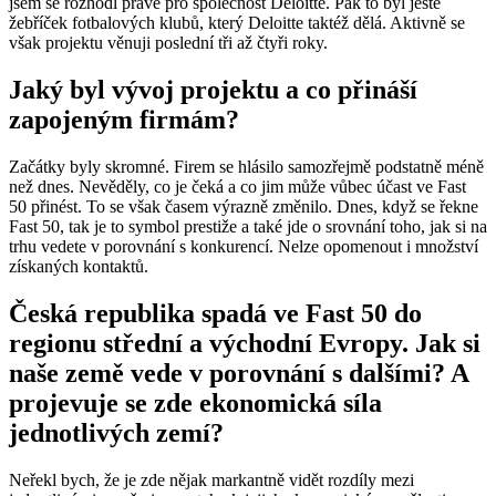
jsem se rozhodl právě pro společnost Deloitte. Pak to byl ještě
žebříček fotbalových klubů, který Deloitte taktéž dělá. Aktivně se
však projektu věnuji poslední tři až čtyři roky.
Jaký byl vývoj projektu a co přináší
zapojeným firmám?
Začátky byly skromné. Firem se hlásilo samozřejmě podstatně méně
než dnes. Nevěděly, co je čeká a co jim může vůbec účast ve Fast
50 přinést. To se však časem výrazně změnilo. Dnes, když se řekne
Fast 50, tak je to symbol prestiže a také jde o srovnání toho, jak si na
trhu vedete v porovnání s konkurencí. Nelze opomenout i množství
získaných kontaktů.
Česká republika spadá ve Fast 50 do
regionu střední a východní Evropy. Jak si
naše země vede v porovnání s dalšími? A
projevuje se zde ekonomická síla
jednotlivých zemí?
Neřekl bych, že je zde nějak markantně vidět rozdíly mezi