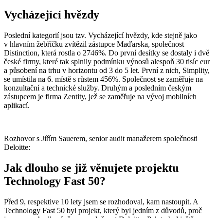
Vycházející hvězdy
Poslední kategorií jsou tzv. Vycházející hvězdy, kde stejně jako
v hlavním žebříčku zvítězil zástupce Maďarska, společnost
Distinction, která rostla o 2746%. Do první desítky se dostaly i dvě
české firmy, které tak splnily podmínku výnosů alespoň 30 tisíc eur
a působení na trhu v horizontu od 3 do 5 let. První z nich, Simplity,
se umístila na 6. místě s růstem 456%. Společnost se zaměřuje na
konzultační a technické služby. Druhým a posledním českým
zástupcem je firma Zentity, jež se zaměřuje na vývoj mobilních
aplikací.
Rozhovor s Jiřím Sauerem, senior audit manažerem společnosti
Deloitte:
Jak dlouho se již věnujete projektu
Technology Fast 50?
Před 9, respektive 10 lety jsem se rozhodoval, kam nastoupit. A
Technology Fast 50 byl projekt, který byl jedním z důvodů, proč