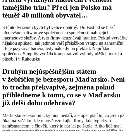
tamějšího trhu? Přeci jen Polsko má
téměř 40 milionů obyvatel…
S tímto tvrzením bych byl velice opatrný. Do Fast 50 se hlásí
především softwarové společnosti a společnosti nabízející
internetové služby. A tyto firmy neuznávají hranice. Pokud vytváříte
nějakou aplikaci, tak jedinou vaší překážkou vstupu na zahraniční
trh je jazyková bariéra, tedy náklady na překlad. Například
společnost Simplity využila komparativní výhody nižších mezd a
působí i v Rakousku.
Druhým nejúspěšnějším státem
v žebříčku je bezesporu Maďarsko. Není
to trochu překvapivé, zejména pokud
přihlédneme k tomu, co se v Maďarsku
již delší dobu odehrává?
Maďarsku se ekonomicky moc nedaří, ale opět platí to, co jsem již
říkal na začátku. Jde o nově vznikající firmy, kde typickým
zaměstnancem je člověk, který je pár let po škole. A tito lidé mají