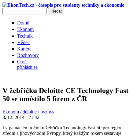
Přejít k hlavnímu obsahu
Hledat
Vyhledávání
Domů
Ekonom
Technik
Vědec
Kariéra
Rozhovory
O nás
přihlásit se
V žebříčku Deloitte CE Technology Fast
50 se umístilo 5 firem z ČR
Ekonom
/
deloitte
/
byznys
8. 12. 2014 - 21:42
I v patnáctém ročníku žebříčku Technology Fast 50 pro region
střední a jihovýchodní Evropy, který každým rokem sestavuje