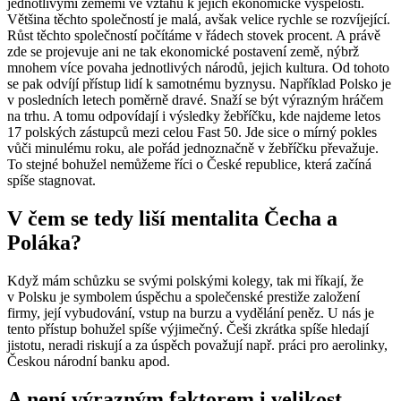
jednotlivými zeměmi ve vztahu k jejich ekonomické vyspělosti.
Většina těchto společností je malá, avšak velice rychle se rozvíjející.
Růst těchto společností počítáme v řádech stovek procent. A právě
zde se projevuje ani ne tak ekonomické postavení země, nýbrž
mnohem více povaha jednotlivých národů, jejich kultura. Od tohoto
se pak odvíjí přístup lidí k samotnému byznysu. Například Polsko je
v posledních letech poměrně dravé. Snaží se být výrazným hráčem
na trhu. A tomu odpovídají i výsledky žebříčku, kde najdeme letos
17 polských zástupců mezi celou Fast 50. Jde sice o mírný pokles
vůči minulému roku, ale pořád jednoznačně v žebříčku převažuje.
To stejné bohužel nemůžeme říci o České republice, která začíná
spíše stagnovat.
V čem se tedy liší mentalita Čecha a
Poláka?
Když mám schůzku se svými polskými kolegy, tak mi říkají, že
v Polsku je symbolem úspěchu a společenské prestiže založení
firmy, její vybudování, vstup na burzu a vydělání peněz. U nás je
tento přístup bohužel spíše výjimečný. Češi zkrátka spíše hledají
jistotu, neradi riskují a za úspěch považují např. práci pro aerolinky,
Českou národní banku apod.
A není výrazným faktorem i velikost