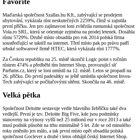
Favorité
Maďarská společnost Szallas.hu Kft., zabývající se prodejem
ubytování, vykázala růst neskutečných 2259%, čímž si zajistila
první příčku. Jen pro zajímavost loni zvítězila rumunská společnost
Vola.ro SRL, která se orientuje zejména na prodej letenek. Dosáhla
růstu 5729%. Druhé místo obsadila pro rok 2014 polská firma
soustřeďující se taktéž na internet. Třetí místo pak po právu patří
srbské softwarové firmě HTEC, která vykázala růst 1777%.
Za Českou republiku na 25. místě skončil Logic point s ročním
růstem 474% a předběhl tím Internet Shop, provozující síť
Parfums.cz, který se loni umístil na 12. místě. Letos se propadl na
26. příčku. Do první padesátky se ještě umístila společnost Invea-
Tech zabývající se počítačovými sítěmi. Skončila na 46. místě.
Velká pětka
Společnost Deloitte sestavuje vedle hlavního žebříčku také dva
vedlejší. První je tzv. Deloitte Big Five, kde jsou podmínky
stanoveny na výnosy vyšší než 25 milionů eur v roce 2013 a také
musí podnik působit na trhu minimálně 5 let. Zde se od minulého
roku změnilo jen málo, a tak první místo opět obsadila polská
společnost Goclever a druhé i letos obhájil český Internet Shop.