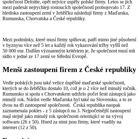
společnost Deloitte, opět nejvíce uspěly polské firmy. Letos se jich
mezi padesát nejrychleji rostoucích společností probojovalo 17. Z
hlediska zastoupení zemí v žebříčku následují firmy z Maďarska,
Rumunska, Chorvatska a České republiky.
Mezi podmínky, které musí firmy splňovat, patří mimo jiné působení
v byznysu více než 5 let a každý rok vykazování tržby vyšší než
50 000 eur. Dalším významným kritériem je, že společnost musí mít
sídlo v jedné ze 17 zemí ve Střední Evropě.
Menší zastoupení firem z České republiky
Vedle polských jsou také velice úspěšné maďarské společnosti,
kterých se do žebříčku dostalo 10, což je o 2 více než minulý ročník.
Rumunsko si spolu s Chorvatskem udrželo počet šesti zástupců jako
minulý rok. Nárůst vedle Maďarska byl také na Slovensku, a to ze
dvou na tři zastoupené společnosti. Česká republika naopak
zaznamenala pokles - z 5 zástupců na 3. Nejpočetnější zastoupení
mají stejně jako minulý rok společnosti orientující se na vývoj
softwaru (26 z 50). Hned za nimi jsou firmy, které vsadily na
internet (12 z 50).