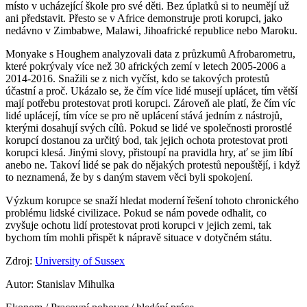
místo v ucházející škole pro své děti. Bez úplatků si to neumějí už
ani představit. Přesto se v Africe demonstruje proti korupci, jako
nedávno v Zimbabwe, Malawi, Jihoafrické republice nebo Maroku.
Monyake s Houghem analyzovali data z průzkumů Afrobarometru,
které pokrývaly více než 30 afrických zemí v letech 2005-2006 a
2014-2016. Snažili se z nich vyčíst, kdo se takových protestů
účastní a proč. Ukázalo se, že čím více lidé musejí uplácet, tím větší
mají potřebu protestovat proti korupci. Zároveň ale platí, že čím víc
lidé uplácejí, tím více se pro ně uplácení stává jedním z nástrojů,
kterými dosahují svých cílů. Pokud se lidé ve společnosti prorostlé
korupcí dostanou za určitý bod, tak jejich ochota protestovat proti
korupci klesá. Jinými slovy, přistoupí na pravidla hry, ať se jim líbí
anebo ne. Takoví lidé se pak do nějakých protestů nepouštějí, i když
to neznamená, že by s daným stavem věci byli spokojení.
Výzkum korupce se snaží hledat moderní řešení tohoto chronického
problému lidské civilizace. Pokud se nám povede odhalit, co
zvyšuje ochotu lidí protestovat proti korupci v jejich zemi, tak
bychom tím mohli přispět k nápravě situace v dotyčném státu.
Zdroj:
University of Sussex
Autor: Stanislav Mihulka