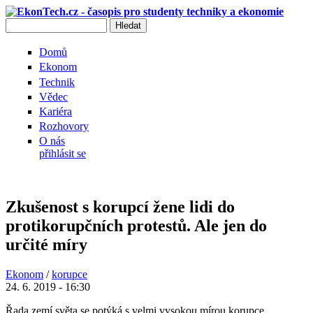
Přejít k hlavnímu obsahu
Hledat
Vyhledávání
Domů
Ekonom
Technik
Vědec
Kariéra
Rozhovory
O nás
přihlásit se
Zkušenost s korupcí žene lidi do
protikorupčních protestů. Ale jen do
určité míry
Ekonom
/
korupce
24. 6. 2019 - 16:30
Řada zemí světa se potýká s velmi vysokou mírou korupce.