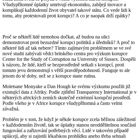
Všudypřítomné úplatky umrtvují ekonomiku, zabíjejí inovace a
komplikují každodenní život obyvatel takové státu. Co vede lidi k
tomu, aby protestovali proti korupci? A co je naopak drží zpátky?
Proč se někteří lidé nemohou dočkat, až budou na ulici
demonstrovat proti bezuzdné korupci politiků a úředníků? A proč to
některé lidi až tak nebere? Tímto zajímavým problémem se ve své
nové studii zabývali vědci britského centra pro výzkum korupce
Centre for the Study of Corruption na University of Sussex. Dospěli
k názoru, že lidé, kteří se bezprostředně setkali s korupcí, proti
tomuto jevu demonstrují s větší pravděpodobností. Funguje to ale
jenom do té doby, než se z korupce stane rutina.
Moletsane Monyake a Dan Hough ke svému výzkumu použili již
existující data z Afriky. Podle zjištění Transparency International je v
některých afrických zemích skutečně extrémní korupční prostředí.
Podle všeho je v Africe korupce všudypřítomná a často velmi
závažná.
Problém je v tom, že když je někde korupce zcela běžnou záležitostí
v každodenním životě, tak se úplatky stanou neoddělitelnou součástí
fungování a zařizování potřebných věcí. Lidé v takovém případě
uplácejí, aby si zajistili lékařskou prohlídku anebo třeba sehnali