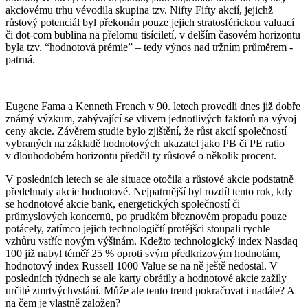
akciovému trhu vévodila skupina tzv. Nifty Fifty akcií, jejichž
růstový potenciál byl překonán pouze jejich stratosférickou valuací
či dot-com bublina na přelomu tisíciletí, v delším časovém horizontu
byla tzv. “hodnotová prémie” – tedy výnos nad tržním průměrem -
patrná.
Eugene Fama a Kenneth French v 90. letech provedli dnes již dobře
známý výzkum, zabývající se vlivem jednotlivých faktorů na vývoj
ceny akcie. Závěrem studie bylo zjištění, že růst akcií společností
vybraných na základě hodnotových ukazatel jako PB či PE ratio
v dlouhodobém horizontu předčil ty růstové o několik procent.
V posledních letech se ale situace otočila a růstové akcie podstatně
předehnaly akcie hodnotové. Nejpatrnější byl rozdíl tento rok, kdy
se hodnotové akcie bank, energetických společností či
průmyslových koncernů, po prudkém březnovém propadu pouze
potácely, zatímco jejich technologičtí protějšci stoupali rychle
vzhůru vstříc novým výšinám. Kdežto technologický index Nasdaq
100 již nabyl téměř 25 % oproti svým předkrizovým hodnotám,
hodnotový index Russell 1000 Value se na ně ještě nedostal. V
posledních týdnech se ale karty obrátily a hodnotové akcie zažily
určité zmrtvýchvstání. Může ale tento trend pokračovat i nadále? A
na čem je vlastně založen?