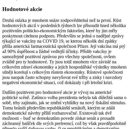
Hodnotové akcie
Druhá otázka je mnohem snáze zodpověditelná než ta první. Růst
hodnotových akcií v posledních týdnech lze přisoudit hned několika
pozitivním politicko-ekonomickým faktorům, které by jim měly
poskytnout citelnou podporu. Především se jedná o nadějné zprávy
týkající se vakcíny na COVID 19, se kterou několik dní zpátky
přišla americká farmaceutická společnost Pfizer. Její vakcína má prý
až 90% úspěšnost a žádné vedlejší účinky. Příslib vakcíny je
samozřejmě pozitivní zprávou pro všechny společnosti, ovšem
zvláště pro ty hodnotové. Ty jsou totiž mnohem více závislé na
celkovém zdraví ekonomiky a jejich hospodářské výsledky mnohem
silněji korelují s celkovým růstem ekonomiky. Růstové společnosti
jsou naopak často schopny navyšovat své tržby a zisky i navzdory
negativní ekonomické situaci, což dokázaly i při letošní krizi.
Dalším pozitivem pro hodnotové akcie je vývoj na americké
politické scéně. Zatímco volba prezidenta nebyla tak důležitá sama o
sobě, trhy zajímalo, jak se změní vyhlídky na nový fiskální stimulus.
Tomu bránili především republikánští senátoři, kterým se zdáli
demokratické návrhy příliš rozhazovačné. Existovali tak dvě
možnosti – buď se demokratům povede získat senát a prosadit
záchranný balíček dle svých preferencí, což by však pravděpodobně
přineslo vyšší daňovou sazbu, či se republikánům a demokratům