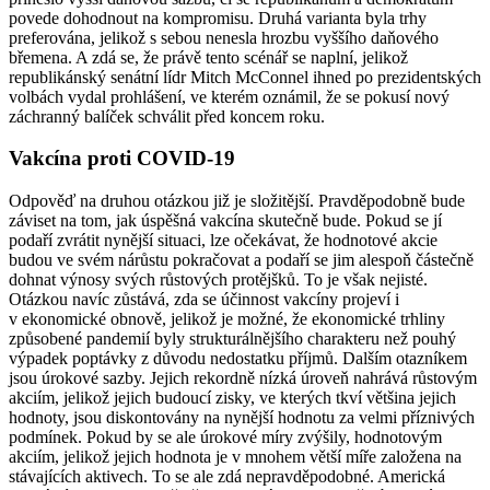
povede dohodnout na kompromisu. Druhá varianta byla trhy
preferována, jelikož s sebou nenesla hrozbu vyššího daňového
břemena. A zdá se, že právě tento scénář se naplní, jelikož
republikánský senátní lídr Mitch McConnel ihned po prezidentských
volbách vydal prohlášení, ve kterém oznámil, že se pokusí nový
záchranný balíček schválit před koncem roku.
Vakcína proti COVID-19
Odpověď na druhou otázkou již je složitější. Pravděpodobně bude
záviset na tom, jak úspěšná vakcína skutečně bude. Pokud se jí
podaří zvrátit nynější situaci, lze očekávat, že hodnotové akcie
budou ve svém nárůstu pokračovat a podaří se jim alespoň částečně
dohnat výnosy svých růstových protějšků. To je však nejisté.
Otázkou navíc zůstává, zda se účinnost vakcíny projeví i
v ekonomické obnově, jelikož je možné, že ekonomické trhliny
způsobené pandemií byly strukturálnějšího charakteru než pouhý
výpadek poptávky z důvodu nedostatku příjmů. Dalším otazníkem
jsou úrokové sazby. Jejich rekordně nízká úroveň nahrává růstovým
akciím, jelikož jejich budoucí zisky, ve kterých tkví většina jejich
hodnoty, jsou diskontovány na nynější hodnotu za velmi příznivých
podmínek. Pokud by se ale úrokové míry zvýšily, hodnotovým
akciím, jelikož jejich hodnota je v mnohem větší míře založena na
stávajících aktivech. To se ale zdá nepravděpodobné. Americká