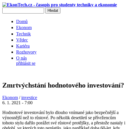
Přejít k hlavnímu obsahu
Hledat
Vyhledávání
Domů
Ekonom
Technik
Vědec
Kariéra
Rozhovory
O nás
přihlásit se
Zmrtvýchstání hodnotového investování?
Ekonom
/
investice
6. 1. 2021 - 7:00
Hodnotové investování bylo dlouho vnímané jako bezpečnější a
výnosnější než to růstové. Po několik desetiletí se přívržencům
tohoto stylu dařilo porážet své růstové protějšky, a přestože nastaly i
období, ve kterých toto neplatilo, jako například doba 60-let, kdy