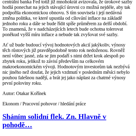
centrální banka Fed totiž již mnohokrát avizovala, že úrokové sazby
hodlá ponechat na jejich stávající úrovni co možná nejdéle, aby tak
podpořila ekonomickou obnovu. S tím souvisela i její nedávná
změna politika, ve které upustila od cílování inflace na základě
jednoho roku a dále se bude řídit spíše průměrem za delší období.
To znamená, že v nadcházejících letech bude ochotna tolerovat
poněkud vyšší míru inflace a nebude tak zvyšovat své sazby.
Ať už bude budoucí vývoj hodnotových akcií jakýkoliv, výnosy
těch růstových již pravděpodobně tento rok nedoženou. Rovněž
není vůbec jasné, zda se jim podaří s nimi držet krok alespoň po
zbytek roku, jelikož to závisí především na celkovém
makroekonomickém vývoji. Hodnotovým investorům tak nezbývá
nic jiného než doufat, že jejich vzdmutí v posledním měsíci nebylo
pouhou falešnou nadějí, a brát jej jako náplast za chatrné výnosy
první poloviny roku.
Autor: Otakar Kořínek
Ekonom / Pracovní pohovor / hledání práce
Sháním solidní flek. Zn. Hlavně v
pohodě…