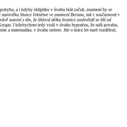
 pohybu, a i kdyby ekliptiku v úvahu brát začali, znamení by se
ve starověku Slunce řekněme ve znamení Berana, tak v současnosti v
vě souvisí s tím, že úhlová délka hranice souhvězdí se liší od
ygar. I kdybychom tedy vzali v úvahu hypotézu, že naši povahu,
ie a matematika. v úvahu nebere. Jde o tisíce let staré rozdělení,