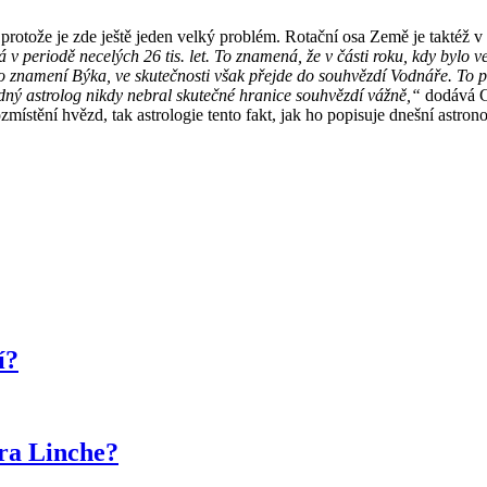
protože je zde ještě jeden velký problém. Rotační osa Země je taktéž v
 periodě necelých 26 tis. let. To znamená, že v části roku, kdy bylo 
o znamení Býka, ve skutečnosti však přejde do souhvězdí Vodnáře. To prá
dný astrolog nikdy nebral skutečné hranice souhvězdí vážně,“
dodává Gr
stění hvězd, tak astrologie tento fakt, jak ho popisuje dnešní astronom
í?
ra Linche?