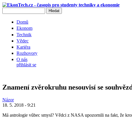
Přejít k hlavnímu obsahu
Hledat
Vyhledávání
Domů
Ekonom
Technik
Vědec
Kariéra
Rozhovory
O nás
přihlásit se
Znamení zvěrokruhu nesouvisí se souhvěz
Názor
18. 5. 2018 - 9:21
Má astrologie vůbec smysl? Vědci z NASA upozornili na fakt, že kr