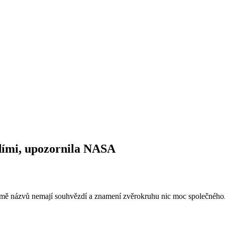
dími, upozornila NASA
omě názvů nemají souhvězdí a znamení zvěrokruhu nic moc společného