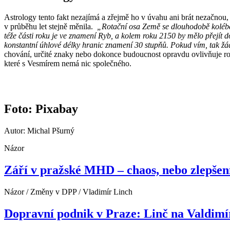
Astrology tento fakt nezajímá a zřejmě ho v úvahu ani brát nezačnou, 
v průběhu let stejně měnila.
„Rotační osa Země se dlouhodobě kolébá v
téže části roku je ve znamení Ryb, a kolem roku 2150 by mělo přejít d
konstantní úhlové délky hranic znamení 30 stupňů. Pokud vím, tak žá
chování, určité znaky nebo dokonce budoucnost opravdu ovlivňuje rozmí
které s Vesmírem nemá nic společného.
Foto: Pixabay
Autor: Michal Pšurný
Názor
Září v pražské MHD – chaos, nebo zlepšen
Názor / Změny v DPP / Vladimír Linch
Dopravní podnik v Praze: Linč na Valdimí