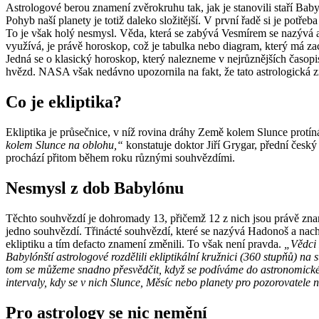
Astrologové berou znamení zvěrokruhu tak, jak je stanovili staří B
Pohyb naší planety je totiž daleko složitější. V první řadě si je pot
To je však holý nesmysl. Věda, která se zabývá Vesmírem se nazývá as
využívá, je právě horoskop, což je tabulka nebo diagram, který má 
Jedná se o klasický horoskop, který nalezneme v nejrůznějších časopi
hvězd. NASA však nedávno upozornila na fakt, že tato astrologická z
Co je ekliptika?
Ekliptika je průsečnice, v níž rovina dráhy Země kolem Slunce protí
kolem Slunce na oblohu,“
konstatuje doktor Jiří Grygar, přední česk
prochází přitom během roku různými souhvězdími.
Nesmysl z dob Babylónu
Těchto souhvězdí je dohromady 13, přičemž 12 z nich jsou právě zname
jedno souhvězdí. Třinácté souhvězdí, které se nazývá Hadonoš a nacház
ekliptiku a tím defacto znamení změnili. To však není pravda.
„Vědci 
Babylónští astrologové rozdělili ekliptikální kružnici (360 stupňů) na 
tom se můžeme snadno přesvědčit, když se podíváme do astronomické m
intervaly, kdy se v nich Slunce, Měsíc nebo planety pro pozorovatele
Pro astrology se nic nemění