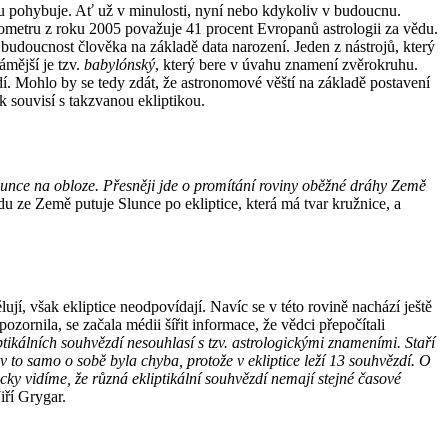
u pohybuje. Ať už v minulosti, nyní nebo kdykoliv v budoucnu.
barometru z roku 2005 považuje 41 procent Evropanů astrologii za vědu.
budoucnost člověka na základě data narození. Jeden z nástrojů, který
mější je tzv.
babylónský
, který bere v úvahu znamení zvěrokruhu.
í. Mohlo by se tedy zdát, že astronomové věští na základě postavení
 souvisí s takzvanou ekliptikou.
lunce na obloze. Přesněji jde o promítání roviny oběžné dráhy Země
u ze Země putuje Slunce po ekliptice, která má tvar kružnice, a
í, však ekliptice neodpovídají. Navíc se v této rovině nachází ještě
ornila, se začala médii šířit informace, že vědci přepočítali
ikálních souhvězdí nesouhlasí s tzv. astrologickými znameními. Staří
iv to samo o sobě byla chyba, protože v ekliptice leží 13 souhvězdí. O
y vidíme, že různá ekliptikální souhvězdí nemají stejné časové
iří Grygar.