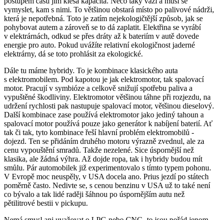
postupem času jim klesá kapacita. Něco taky váží a musí se
vymyslet, kam s nimi. To většinou obstará místo po palivové nádrži,
která je nepotřebná. Toto je zatím nejekologičtější způsob, jak se
pohybovat autem a zároveň se to dá zaplatit. Elektřina se vyrábí
v elektrárnách, odkud se přes dráty až k bateriím v autě dovede
energie pro auto. Pokud uvážíte relativní ekologičnost jaderné
elektrárny, dá se toto prohlásit za ekologické.
Dále tu máme hybridy. To je kombinace klasického auta
s elektromobilem. Pod kapotou je jak elektromotor, tak spalovací
motor. Pracují v symbióze a celkově snižují spotřebu paliva a
vypuštěné škodliviny. Elektromotor většinou táhne při rozjezdu, na
udržení rychlosti pak nastupuje spalovací motor, většinou dieselový.
Další kombinace zase používá elektromotor jako jediný tahoun a
spalovací motor používá pouze jako generátor k nabíjení baterií. Ať
tak či tak, tyto kombinace řeší hlavní problém elektromobilů -
dojezd. Ten se přidáním druhého motoru výrazně zvednul, ale za
cenu vypouštění smradů. Takže nezelené. Sice úspornější než
klasika, ale žádná výhra. Až dojde ropa, tak i hybridy budou mít
smůlu. Pár automobilek již experimentovalo s tímto typem pohonu.
V Evropě moc neuspěly, v USA docela ano. Prius jezdí po státech
poměrně často. Nedivte se, s cenou benzinu v USA už to také není
co bývalo a tak lidé raději šáhnou po úspornějším autu než
pětilitrové bestii v pickupu.
Nemá smysl ani uvažovat o LPG nebo CNG, to jsou pořád jenom