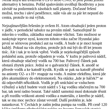
alternativy k benzinu. Pořád spalováním uvolňují škodliviny a jsou
závislé na podzemních zásobách naší planety. Dočasné řešení
možná, trochu i uleví peněžence, stále vás ale za pár let nepustí do
centra, protože to má výfuk.
Nejzajímavějším řešením je ovšem H. Atom obsahující jeden proton
v jádře, v periodické tabulce na prvním místě. Samozřejmě že
mluvím o vodíku, základku snad máme všichni. Tato možnost se
naskytuje teprve nyní, koncem tohoto roku začne Hyundai jako
první se sériovou produkcí aut na vodík. A bude si je moct koupit
každý. Pokud na vás zbydou, protože jich má být do tří let jenom
tisíc. Ale i tak je to krok vpřed. Vodík je nejekologičtější způsob
pohánění auta, protože odpadem je voda. V kufru je palivová nádrž,
která obsahuje stlačený vodík na 700 bar. Palivový článek pak
obstará zbytek práce. Jedná se o galvanický článek. K anodě se
přivede vodík a ke katodě kyslík. Kyslík se pak na katodě přemění
na anionty O2- a s H+ reaguje na vodu. A máme elektřinu, která jde
přes akumulátory do elektromotorů. Na otázku „kde je háček?“ se
dá odpovědět několikrát. Vodík je při smíchání se vzduchem
výbušný a když budete vozit nádrž s 5 kg vodíku stlačeným na 700
bar, tak není radno bourat. Také nádrž samotná musí dokonale těsnit
a při rozdílu velikosti atomů vodíku a materiálu, z kterého je nádrž,
tak se mu moc nechce zůstat vevnitř. Další problém je, kde
natankovat. V Čechách je zatím jedna pumpa na vodík. Při ceně 120
kč/kg (můžeme předpokládat pokles po boomu čerpacích stanic)