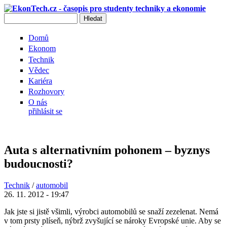
Přejít k hlavnímu obsahu
Hledat
Vyhledávání
Domů
Ekonom
Technik
Vědec
Kariéra
Rozhovory
O nás
přihlásit se
Auta s alternativním pohonem – byznys
budoucnosti?
Technik
/
automobil
26. 11. 2012 - 19:47
Jak jste si jistě všimli, výrobci automobilů se snaží zezelenat. Nemá
v tom prsty plíseň, nýbrž zvyšující se nároky Evropské unie. Aby se