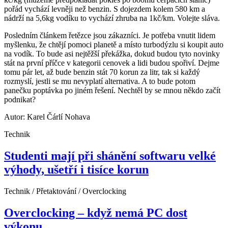
pořád vychází levněji než benzin. S dojezdem kolem 580 km a
nádrží na 5,6kg vodíku to vychází zhruba na 1kč/km. Volejte sláva.
Posledním článkem řetězce jsou zákazníci. Je potřeba vnutit lidem
myšlenku, že chtějí pomoci planetě a místo turbodýzlu si koupit auto
na vodík. To bude asi nejtěžší překážka, dokud budou tyto novinky
stát na první příčce v kategorii cenovek a lidi budou spořiví. Dejme
tomu pár let, až bude benzin stát 70 korun za litr, tak si každý
rozmyslí, jestli se mu nevyplatí alternativa. A to bude potom
panečku poptávka po jiném řešení. Nechtěl by se mnou někdo začít
podnikat?
Autor: Karel Čárlí Nohava
Technik
Studenti mají při shánění softwaru velké
výhody, ušetří i tisíce korun
Technik / Přetaktování / Overclocking
Overclocking – když nemá PC dost
výkonu