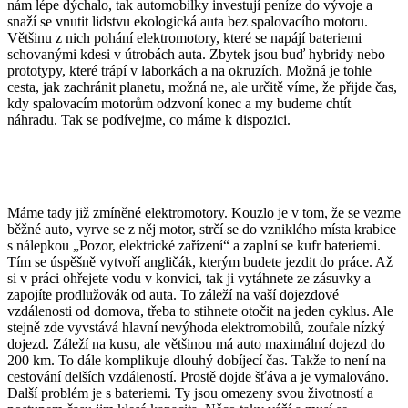
nám lépe dýchalo, tak automobilky investují peníze do vývoje a
snaží se vnutit lidstvu ekologická auta bez spalovacího motoru.
Většinu z nich pohání elektromotory, které se napájí bateriemi
schovanými kdesi v útrobách auta. Zbytek jsou buď hybridy nebo
prototypy, které trápí v laborkách a na okruzích. Možná je tohle
cesta, jak zachránit planetu, možná ne, ale určitě víme, že přijde čas,
kdy spalovacím motorům odzvoní konec a my budeme chtít
náhradu. Tak se podívejme, co máme k dispozici.
Máme tady již zmíněné elektromotory. Kouzlo je v tom, že se vezme
běžné auto, vyrve se z něj motor, strčí se do vzniklého místa krabice
s nálepkou „Pozor, elektrické zařízení“ a zaplní se kufr bateriemi.
Tím se úspěšně vytvoří angličák, kterým budete jezdit do práce. Až
si v práci ohřejete vodu v konvici, tak ji vytáhnete ze zásuvky a
zapojíte prodlužovák od auta. To záleží na vaší dojezdové
vzdálenosti od domova, třeba to stihnete otočit na jeden cyklus. Ale
stejně zde vyvstává hlavní nevýhoda elektromobilů, zoufale nízký
dojezd. Záleží na kusu, ale většinou má auto maximální dojezd do
200 km. To dále komplikuje dlouhý dobíjecí čas. Takže to není na
cestování delších vzdáleností. Prostě dojde šťáva a je vymalováno.
Další problém je s bateriemi. Ty jsou omezeny svou životností a