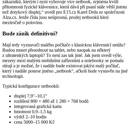
zákazníků, kterým i nyní vyhovuje více netbook, zejména kvůli
přítomnosti fyzické klávesnice, která dává při psaní stále větší jistotu
než dotykový displej,“ uvedl pro E15.cz Karel Drda ze společnosti
Alza.cz. Jenže čísla jsou neúprosná, prodej netbooků klesl
meziročně o polovinu.
Bude zánik definitivní?
Mají tedy vyznavači malého počítače s klasickou klávesnicí smůlu?
Budou muset přesednout na tablet, nebo naopak na některý
z ultratenkých laptopů? To není zas tak jisté. Jak jsem uvedl výše,
mezery mezi malými mobilními zařízeními a notebooky se pomalu
stírají a je možné, že i nadále bude existovat jakýsi malý počítač,
který i nadále ponese jméno „netbook“, ačkoli bude vystavěn na jiné
technologii.
Typická konfigurace netbooků:
displej 7,9"–10,1"
rozlišení 800 × 480 až 1 280 × 768 bodů
integrovaná grafická karta
hmotnost 0,9–1,5 kg
výdrž 2–10 hodin
cena 5000–15 000 Kč