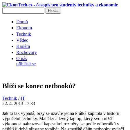
Přejít k hlavnímu obsahu
Hledat
Vyhledávání
Domů
Ekonom
Technik
Vědec
Kariéra
Rozhovory
O nás
přihlásit se
Blíží se konec netbooků?
Technik
/
IT
22. 4. 2013 - 7:33
Jak to tak vypadá, brzy se uzavře jedna krátká kapitola v historii
výpočetní techniky. Maličký a levný laptop, který svou nižší
výkonnost nahrazoval kapesními rozměry, se podle odborníků v
nejbližší době přestane vyrábět. Na smetiště dějin netbooky vytlačí