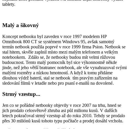
tablety.
Malý a šikovný
Koncept netbooku byl zaveden v roce 1997 modelem HP
Omnibook 800 CT se systémem Windows 95, avšak samotný
termín netbook použila poprvé v roce 1999 firma Psion. Netbook se
stal hitem, skvěle zaplnil místo mezi malým telefonem a velkým
notebookem. Zdálo se, že netbooky budou mít velmi růžovou
budoucnost. Tento malý pomocník byl sice výkonnostně někde
jinde, než jeho větší bratranec notebook, ale vše vynahrazoval svými
malými rozměry a nízkou hmotností. A když k tomu přidáme
dlouhou výdrž baterií, stal se netbook tím pravým zařízením na
sledování filmů v letadle nebo pro psaní e-mailů na dovolené.
Strmý vzestup...
Jen co se pořádné netbooky objevily v roce 2007 na trhu, hned se
jich prodalo celosvětově zhruba asi půl milionu kusů. V dalších
letech pokračoval strmý vzestup až do roku 2010. Tehdy se prodalo
přes 30 miliónů kusů tohoto typu počítače a prodej dosáhl vrcholu.