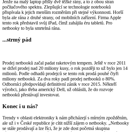
Jenže na malý laptop přišly dvě těžké rány, a to z obou stran
počítačového spektra. Zlepšující se technologie notebooků
přispívala k jejich menším rozměrům při stejné výkonnosti. Horší
byla ale rána z druhé strany, od mobilních zařízení. Firma Apple
tento rok představil svůj iPad, čímž zahájila éru tabletů. Pro
netbooky to byla smrtelná rána.
...strmý pád
Prodej netbooků začal padat raketovým tempem. Ještě v roce 2011
se držel prodej nad 20 miliony kusy, o rok později to už bylo jen 14
milionů. Podle odhadů prodejců se tento rok prodá pouhé čtyři
miliony netbooků. Za dva roky padl prodej netbooků o 80%.
Odborníci předpovídají definitivní zánik v roce 2015. Někteří
výrobci, jako třeba americký Dell, už ohlásili, že do rozvoje
netbooků přestávají investovat.
Konec i u nás?
Trendy v oblasti elektroniky k nám přicházejí s mírným zpožděním,
ale už i v České republice je cítit nižší zájem o netbooky. „Netbooky
se stále prodávají a lze říci, že je zde dost početná skupina