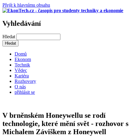
Přejít k hlavnímu obsahu
Vyhledávání
Hledat
Domů
Ekonom
Technik
Vědec
Kariéra
Rozhovory
O nás
přihlásit se
V brněnském Honeywellu se rodí
technologie, které mění svět - rozhovor s
Michalem Záviškem z Honeywell