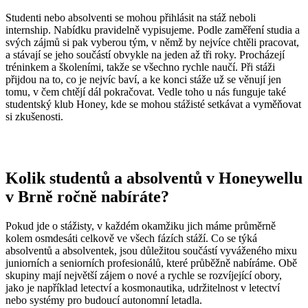
Studenti nebo absolventi se mohou přihlásit na stáž neboli
internship. Nabídku pravidelně vypisujeme. Podle zaměření studia a
svých zájmů si pak vyberou tým, v němž by nejvíce chtěli pracovat,
a stávají se jeho součástí obvykle na jeden až tři roky. Procházejí
tréninkem a školeními, takže se všechno rychle naučí. Při stáži
přijdou na to, co je nejvíc baví, a ke konci stáže už se věnují jen
tomu, v čem chtějí dál pokračovat. Vedle toho u nás funguje také
studentský klub Honey, kde se mohou stážisté setkávat a vyměňovat
si zkušenosti.
Kolik studentů a absolventů v Honeywellu
v Brně ročně nabíráte?
Pokud jde o stážisty, v každém okamžiku jich máme průměrně
kolem osmdesáti celkově ve všech fázích stáží. Co se týká
absolventů a absolventek, jsou důležitou součástí vyváženého mixu
juniorních a seniorních profesionálů, které průběžně nabíráme. Obě
skupiny mají největší zájem o nové a rychle se rozvíjející obory,
jako je například letectví a kosmonautika, udržitelnost v letectví
nebo systémy pro budoucí autonomní letadla.