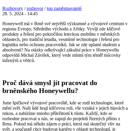
Rozhovory
/
rozhovor
/
top zaměstnavatelé
28. 5. 2024 - 14:45
Honeywell má v Brně své největší výzkumné a vývojové centrum v
regionu Evropy, Středního východu a Afriky. Vyvíjí zde klíčové
produkty a řešení pro pokročilou leteckou mobilitu v městských
oblastech, pro tradiční letadla, vesmírné technologie i řešení pro
logistiku nebo ochranu pracovníků. Jak se zde uplatní studenti a
absolventi? Na otázky odkrývající zákulisí práce v Honeywellu
odpovídá Michal Závišek, který vede místní tým téměř tisícovky
inženýrů a vědců.
Proč dává smysl jít pracovat do
brněnského Honeywellu?
Jsme špičkové vývojové pracoviště, kde se rodí technologie, které
mění svět. Naši lidé hrají klíčovou roli, vše vzniká v jejich hlavách a
rukou, a nabízíme mnoho příležitostí k růstu. Každý, kdo se
rozhodne pracovat u nás, se zapojí do projektů řízených přímo z
Brna. Pokud má někdo zájem o práci, která má skutečný vliv na
svět, a současně chce budovat kariéru v oblasti technologií, je