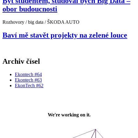
Být studentem, studoval bych Big Data –
obor budoucnosti
Rozhovory / big data / ŠKODA AUTO
Baví mě stavět projekty na zelené louce
Archiv čísel
Ekontech #64
Ekontech #63
EkonTech #62