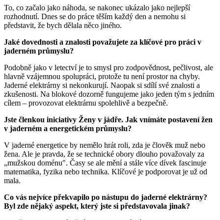
To, co začalo jako náhoda, se nakonec ukázalo jako nejlepší
rozhodnutí. Dnes se do práce těším každý den a nemohu si
představit, že bych dělala něco jiného.
Jaké dovednosti a znalosti považujete za klíčové pro práci v
jaderném průmyslu?
Podobně jako v letectví je to smysl pro zodpovědnost, pečlivost, ale
hlavně vzájemnou spolupráci, protože tu není prostor na chyby.
Jaderné elektrárny si nekonkurují. Naopak si sdílí své znalosti a
zkušenosti. Na blokové dozorně fungujeme jako jeden tým s jedním
cílem – provozovat elektrárnu spolehlivě a bezpečně.
Jste členkou iniciativy Ženy v jádře. Jak vnímáte postavení žen
v jaderném a energetickém průmyslu?
V jaderné energetice by nemělo hrát roli, zda je člověk muž nebo
žena. Ale je pravda, že se technické obory dlouho považovaly za
„mužskou doménu". Časy se ale mění a stále více dívek fascinuje
matematika, fyzika nebo technika. Klíčové je podporovat je už od
mala.
Co vás nejvíce překvapilo po nástupu do jaderné elektrárny?
Byl zde nějaký aspekt, který jste si představovala jinak?