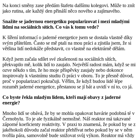
Na konci směny zase předám štafetu dalšímu kolegovi. Může to znít
jako rutina, ale každý den přináší něco nového a zajímavého.
Snažíte se jadernou energetiku popularizovat i mezi mladými
lidmi na sociálních sítích. Co vás k tomu vede?
K šíření informací o jaderné energetice jsem se dostala vlastně díky
svým přátelům. Často se mě ptali na mou práci a zjistila jsem, že si
většina lidí nedokáže představit, co vlastně na elektrárně dělám.
Když jsem začala sdílet své zkušenosti na sociálních sítích,
překvapilo mě, kolik lidí to zaujalo. Největší radost mám, když se mi
ozve někdo s tím, že ho moje příspěvky zaujaly nebo dokonce
inspirovaly k vlastnímu studiu či práci v oboru. To je přesně důvod,
proč v popularizaci pokračuji. Věřím, že když budou lidé lépe
rozumět jaderné energetice, přestanou se jí bát a uvidí v ní to, co já.
Co byste řekla mladým lidem, kteří mají obavy z jaderné
energie?
Mnoho lidí se obává, že by se mohla opakovat havárie podobná té v
Černobylu. To je ale fyzikálně nemožné. Náš reaktor má takzvané
záporné koeficienty reaktivity. V praxi to znamená, že pokud by se z
jakéhokoli důvodu začal reaktor přehřívat nebo pokud by se v něm
tvořila pára, samovolně bude snižovat svůj výkon. Reaktor má vždy