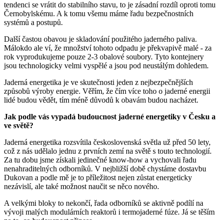
tendenci se vrátit do stabilního stavu, to je zásadní rozdíl oproti tomu
Černobylskému. A k tomu všemu máme řadu bezpečnostních
systémů a postupů.
Další častou obavou je skladování použitého jaderného paliva.
Málokdo ale ví, že množství tohoto odpadu je překvapivě malé - za
rok vyprodukujeme pouze 2-3 obalové soubory. Tyto kontejnery
jsou technologicky velmi vyspělé a jsou pod neustálým dohledem.
Jaderná energetika je ve skutečnosti jeden z nejbezpečnějších
způsobů výroby energie. Věřím, že čím více toho o jaderné energii
lidé budou vědět, tím méně důvodů k obavám budou nacházet.
Jak podle vás vypadá budoucnost jaderné energetiky v Česku a
ve světě?
Jaderná energetika rozsvítila československá světla už před 50 lety,
což z nás udělalo jednu z prvních zemí na světě s touto technologií.
Za tu dobu jsme získali jedinečné know-how a vychovali řadu
nenahraditelných odborníků. V nejbližší době chystáme dostavbu
Dukovan a podle mě je to příležitost nejen zůstat energeticky
nezávislí, ale také možnost naučit se něco nového.
A velkými bloky to nekončí, řada odborníků se aktivně podílí na
vývoji malých modulárních reaktorů i termojaderné fúze. Já se těším