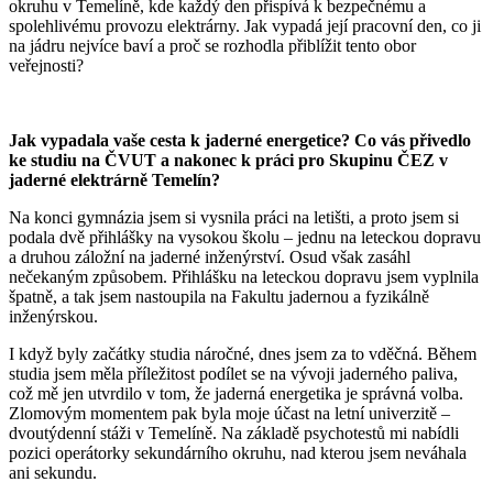
okruhu v Temelíně, kde každý den přispívá k bezpečnému a
spolehlivému provozu elektrárny. Jak vypadá její pracovní den, co ji
na jádru nejvíce baví a proč se rozhodla přiblížit tento obor
veřejnosti?
Jak vypadala vaše cesta k jaderné energetice? Co vás přivedlo
ke studiu na ČVUT a nakonec k práci pro Skupinu ČEZ v
jaderné elektrárně Temelín?
Na konci gymnázia jsem si vysnila práci na letišti, a proto jsem si
podala dvě přihlášky na vysokou školu – jednu na leteckou dopravu
a druhou záložní na jaderné inženýrství. Osud však zasáhl
nečekaným způsobem. Přihlášku na leteckou dopravu jsem vyplnila
špatně, a tak jsem nastoupila na Fakultu jadernou a fyzikálně
inženýrskou.
I když byly začátky studia náročné, dnes jsem za to vděčná. Během
studia jsem měla příležitost podílet se na vývoji jaderného paliva,
což mě jen utvrdilo v tom, že jaderná energetika je správná volba.
Zlomovým momentem pak byla moje účast na letní univerzitě –
dvoutýdenní stáži v Temelíně. Na základě psychotestů mi nabídli
pozici operátorky sekundárního okruhu, nad kterou jsem neváhala
ani sekundu.