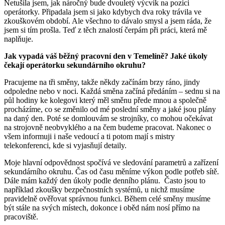
Netušila jsem, jak náročný bude dvouletý výcvik na pozici
operátorky. Připadala jsem si jako kdybych dva roky trávila ve
zkouškovém období. Ale všechno to dávalo smysl a jsem ráda, že
jsem si tím prošla. Teď z těch znalostí čerpám při práci, která mě
naplňuje.
Jak vypadá váš běžný pracovní den v Temelíně? Jaké úkoly
čekají operátorku sekundárního okruhu?
Pracujeme na tři směny, takže někdy začínám brzy ráno, jindy
odpoledne nebo v noci. Každá směna začíná předáním – sednu si na
půl hodiny ke kolegovi který měl směnu přede mnou a společně
procházíme, co se změnilo od mé poslední směny a jaké jsou plány
na daný den. Poté se domlouvám se strojníky, co mohou očekávat
na strojovně neobvyklého a na čem budeme pracovat. Nakonec o
všem informuji i naše vedoucí a ti potom mají s mistry
telekonferenci, kde si vyjasňují detaily.
Moje hlavní odpovědnost spočívá ve sledování parametrů a zařízení
sekundárního okruhu. Čas od času měníme výkon podle potřeb sítě.
Dále mám každý den úkoly podle denního plánu. Často jsou to
například zkoušky bezpečnostních systémů, u nichž musíme
pravidelně ověřovat správnou funkci. Během celé směny musíme
být stále na svých místech, dokonce i oběd nám nosí přímo na
pracoviště.