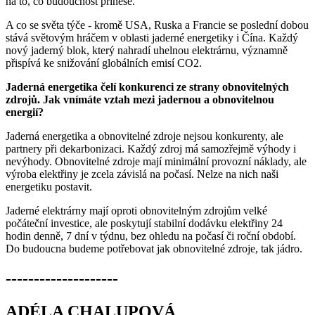
na to, co budoucnost přinese.
A co se světa týče - kromě USA, Ruska a Francie se poslední dobou
stává světovým hráčem v oblasti jaderné energetiky i Čína. Každý
nový jaderný blok, který nahradí uhelnou elektrárnu, významně
přispívá ke snižování globálních emisí CO2.
Jaderná energetika čelí konkurenci ze strany obnovitelných
zdrojů. Jak vnímáte vztah mezi jadernou a obnovitelnou
energií?
Jaderná energetika a obnovitelné zdroje nejsou konkurenty, ale
partnery při dekarbonizaci. Každý zdroj má samozřejmě výhody i
nevýhody. Obnovitelné zdroje mají minimální provozní náklady, ale
výroba elektřiny je zcela závislá na počasí. Nelze na nich naši
energetiku postavit.
Jaderné elektrárny mají oproti obnovitelným zdrojům velké
počáteční investice, ale poskytují stabilní dodávku elektřiny 24
hodin denně, 7 dní v týdnu, bez ohledu na počasí či roční období.
Do budoucna budeme potřebovat jak obnovitelné zdroje, tak jádro.
--------------------
ADÉLA CHALUPOVÁ