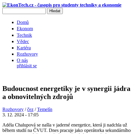
Přejít k hlavnímu obsahu
Hledat
Vyhledávání
Domů
Ekonom
Technik
Vědec
Kariéra
Rozhovory
O nás
přihlásit se
Budoucnost energetiky je v synergii jádra
a obnovitelných zdrojů
Rozhovory
/
čez
/
Temelín
3. 12. 2024 - 17:05
Adéla Chalupová se našla v jaderné energetice, která ji nadchla už
během studií na ČVUT. Dnes pracuje jako operátorka sekundárního