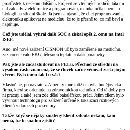
prostředek k něčemu dalšímu. Projevil se vliv mých rodičů, táta mi
dal základy v elektronice a programování, mamka učila chemii a
biologii na střední škole. Já jsem si ujasnil, že chci programování a
elektroniku aplikovat na medicínu, že to je přesně to, co mě baví a
naplňuje.
Což jste udělal, vyhrál další SOČ a získal opět 2. cenu na Intel
ISEF.
Ano, mé nové zařízení CISMON už bylo zaměřené na medicínu,
zaznamenávalo EKG, tělesnou teplotu a další parametry.
Pak jste ale začal studovat na FELu. Přechod ze střední na
vysokou často znamená, že se člověk začne věnovat zcela jiným
věcem. Bylo tomu tak i u vás?
Vlastně ne, po návratu z Ameriky mne totiž oslovila budějovická
firma, která se orientuje na zdravotnickou techniku. Od té doby pro
ni pracuji a také jsem zde dělal bakalářskou práci. Jejím cílem bylo
vyvinout technologii pro zařízení určené k lokalizaci rizikových
klientů v domech pro seniory.
Takže když se nějaký zmatený klient zatoulá někam, kam
nemá, lze to snadno zjistit?