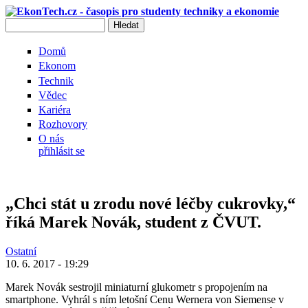
Přejít k hlavnímu obsahu
Hledat
Vyhledávání
Domů
Ekonom
Technik
Vědec
Kariéra
Rozhovory
O nás
přihlásit se
„Chci stát u zrodu nové léčby cukrovky,“
říká Marek Novák, student z ČVUT.
Ostatní
10. 6. 2017 - 19:29
Marek Novák sestrojil miniaturní glukometr s propojením na
smartphone. Vyhrál s ním letošní Cenu Wernera von Siemense v