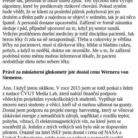
Přesně tak, personál to může ihned zjistit. Teď bychom měli vyvíjet
algoritmy, které by predikovaly rizikové chování. Pokud systém
bude vědět, že se klient za poslední půlrok pohyboval jen po
druhém a třetím patře a najednou se objeví v sedmém, tak je asi něco
špatně. A personál dostane upozornění. Zařízení ve formě náramku
sleduje i pád, případně upozorní na to, když jej senior sundá.
Velkým problémem dnešní medicíny je totiž disciplína pacientů. Jak
berou léky či zda na ně nezapomínají. Třeba u cukrovky je většina
léčby na pacientovi, musí si dávkovat léky, hlídat si hladinu cukru,
pohyb, a když to nedělá, doktor nic nezmůže. Jde o to, že zařízení
podobná tomu mému mohou informovat lékaře, že pacient
nedodržuje dietu nebo nebere léky.
Právě za miniaturní glukometr jste dostal cenu Wernera von
Siemense.
Ano. I když jistou oklikou. V roce 2015 jsem se totiž potkal s lidmi
z nadace ČVUT Media Lab, která nabízí finanční podporu
vědeckým projektům vysokoškolských studentů. Vyplňuje tak
mezeru mezi studenty a vědci, kteří už si mohou sáhnout na granty.
Dostal jsem podporu na projekt energy harvesting, který se věnoval
získávání energie z netradičních zdrojů, například z rozdílu teplot,
pohybu, vibrací, či elektromagnetických vln,­ na které jsem se
soustředil já. Jedním z mých velkých snů bylo stát se dopravním
pilotem. Ostatně na Intel ISEF jsem dostal i cenu od NASA a
United Technologies, takže jsem se zajímal o potenciál využití