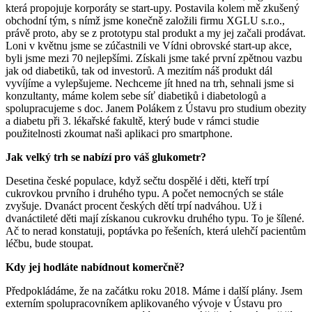
která propojuje korporáty se start-upy. Postavila kolem mě zkušený
obchodní tým, s nímž jsme konečně založili firmu XGLU s.r.o.,
právě proto, aby se z prototypu stal produkt a my jej začali prodávat.
Loni v květnu jsme se zúčastnili ve Vídni obrovské start-up akce,
byli jsme mezi 70 nejlepšími. Získali jsme také první zpětnou vazbu
jak od diabetiků, tak od investorů. A mezitím náš produkt dál
vyvíjíme a vylepšujeme. Nechceme jít hned na trh, sehnali jsme si
konzultanty, máme kolem sebe síť diabetiků i diabetologů a
spolupracujeme s doc. Janem Polákem z Ústavu pro studium obezity
a diabetu při 3. lékařské fakultě, který bude v rámci studie
použitelnosti zkoumat naši aplikaci pro smartphone.
Jak velký trh se nabízí pro váš glukometr?
Desetina české populace, když sečtu dospělé i děti, kteří trpí
cukrovkou prvního i druhého typu. A počet nemocných se stále
zvyšuje. Dvanáct procent českých dětí trpí nadváhou. Už i
dvanáctileté děti mají získanou cukrovku druhého typu. To je šílené.
Ač to nerad konstatuji, poptávka po řešeních, která ulehčí pacientům
léčbu, bude stoupat.
Kdy jej hodláte nabídnout komerčně?
Předpokládáme, že na začátku roku 2018. Máme i další plány. Jsem
externím spolupracovníkem aplikovaného vývoje v Ústavu pro