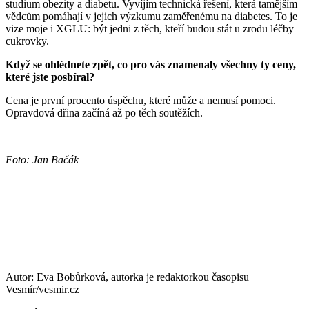
studium obezity a diabetu. Vyvíjím technická řešení, která tamějším
vědcům pomáhají v jejich výzkumu zaměřenému na diabetes. To je
vize moje i XGLU: být jedni z těch, kteří budou stát u zrodu léčby
cukrovky.
Když se ohlédnete zpět, co pro vás znamenaly všechny ty ceny,
které jste posbíral?
Cena je první procento úspěchu, které může a nemusí pomoci.
Opravdová dřina začíná až po těch soutěžích.
Foto: Jan Bačák
Autor: Eva Bobůrková, autorka je redaktorkou časopisu
Vesmír/vesmir.cz