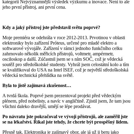
kategorii Nejvýznamnější výsledek výzkumu a inovace. Není to ale
jeho první přístroj, ani první cena.
Kdy a jaký přístroj jste představil světu poprvé?
Moje premiéra se odehrála v roce 2012-2013. Prvotinou v oblasti
elektroniky bylo zařízení Próteus, určené pro mladé elektro a
softwarové vývojáře. Zařízení v rámci jednoho funkčního celku
zahrnovalo několik měřicích přístrojů, voltmetr, ampérmetr,
osciloskop a další. Zúčastnil jsem se s ním SOČ, což je vědecká
soutěž pro středoškolské studenty. Vyhrál jsem celostátní kolo a tím
se kvalifikoval do USA na Intel ISEF, což je největší středoškolská
vědecká technická přehlídka na světě.
Byla to jistě zajímavá zkušenost…
A tvrdá škola. Poprvé jsem prezentoval projekt před vědeckým
plénem, před nobelisty, a navíc v angličtině. Zjistil jsem, že tam jsou
všichni daleko dravější, umějí se lépe prodávat.
Po návratu jste pokračoval ve vývoji přístrojů, ale zaměřil jste
se na lékařství. Říkal jste tehdy, že chcete být prospěšný lidem.
Přesně tak. Elektronika je zajímavý obor, ale já už ji beru jako