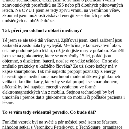
zdravotnických prostředků na ISS nebo při dlouhých pilotovaných
letech. Na ČVUT jsem se tedy zprvu vrhnul na vesmírnou větev,
zkoumal jsem možnosti získávat energii ze solárních panelů
umístěných na oběžné dráze.
Tak přeci jen odchod z oblasti medicíny?
Té jsem se ale také dál věnoval. Zjišťoval jsem, která zařízení jsou
zastaralá a zasloužila by vylepšit. Medicína je konzervativní obor,
ostatně podobně jako létání, což je do jisté míry v pořádku. Zaměřil
jsem se na glukometry, které se nezměnily 15 let, pořád jsou
objemné, s displejem, baterií, nosí se ve velké taštičce. Co se ale
změnilo prakticky u každého člověka? Že už skoro každý má v
kapse smartphone. Tak mě napadlo propojit poznatky z energy
harvestingu s medicínou a navrhnout moderní šikovný glukometr
velikosti kreditní karty, který by se dal propojit se smartphonem,
přičemž by byl napájen energií vyzářenou ve formě
elektromagnetických vln z mobilu. Stejnou technologií by byl
umožněn i přenos dat z glukometru do mobilu či počítače pacienta i
lékaře.
To se vám tedy evidentně povedlo. Co bude dál?
Funkční vzorek byl na světě­ a pár měsíců poté jsem se šťastnou
náhodou setkal s Veronikou Peterkovou z TechSquare, organizace,