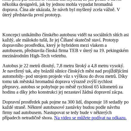
několika designérů, jak by jednou mohla vypadat hromadná
doprava. Čína ale ukázala, že návrh byl myšlený zcela vážně. V
úterý představila první prototyp.
Koncepci unikátního čínského autobusu viděl na sociálních sítích asi
každý, ale málokdo tušil, že jej Číňané skutečně staví. Prototyp
dopravního prostředku, který je hybridem mezi vlakem a
autobusem, představila čínská firma TEB v úterý na 19. pekingském
mezinárodním High-Tech veletrhu.
Autobus je 22 metrů dlouhý, 7,8 metru široký a 4,8 metru vysoký.
Je navržený tak, aby brázdil silnice čínských měst nad projíždějícími
automobily- pod strojem projede vůz s výškou do dvou metrů. Díky
tomu tak městská hromadná doprava výrazně zvýší rychlost
přepravy, autobus se pohybuje po městě rychlostí 65 kilometrů za
hodinu a díky jeho konstrukci jej nezastaví žádná dopravní zácpa.
Dopravní prostředek pak pojme na 300 lidí, disponuje 18 sedadly po
každé straně. Některé autobusové zastávky budou podle návrhu
firmy nad autobusem. Nastupovat se tedy bude v některých
případech netradičně shora.
Na video se můžete podívat na odkazu.