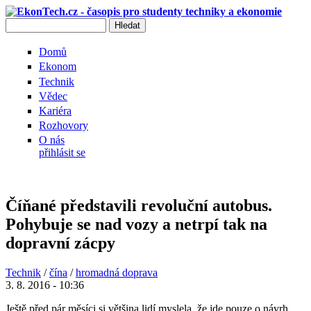
Přejít k hlavnímu obsahu
Hledat
Vyhledávání
Domů
Ekonom
Technik
Vědec
Kariéra
Rozhovory
O nás
přihlásit se
Číňané představili revoluční autobus.
Pohybuje se nad vozy a netrpí tak na
dopravní zácpy
Technik
/
čína
/
hromadná doprava
3. 8. 2016 - 10:36
Ještě před pár měsíci si většina lidí myslela, že jde pouze o návrh