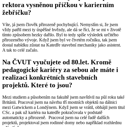
rektora vysněnou příčkou v karierním
žebříčku?
Víte, já jsem člověk přirozeně pochybující. Nemyslím si, že jsem
vždy patřil mezi ty úspěšné hvězdy, ale dá se říci, že se mi v životě
tímto způsobem hezky dařilo. Byl to tedy spíše výsledek určitého
přirozeného vývoje. Když jsem byl ve čtvrtém ročníku, tak jsem
dostal nabídku zůstat na Katedře stavební mechaniky jako asistent.
A tak to celé začalo.
Na ČVUT vyučujete od 80.let. Kromě
pedagogické kariéry za sebou ale máte i
realizaci konkrétních stavebních
projektů. Které to jsou?
Mezi studiem a působením na fakultě jsem navštívil na půl roku také
Británii. Pracoval jsem na návrhu tří mostních objektů na dálnici
mezi Gatwickem a Londýnem. Když jsem se vrátil, obhájil jsem titul
CSc. a pak už kariéra na katedře pokračovala v podstatě
automaticky a přirozeně. Pracoval jsem na celé řadě dalších
projektů, projektoval jsem rodinné domy nebo například rozhlednu