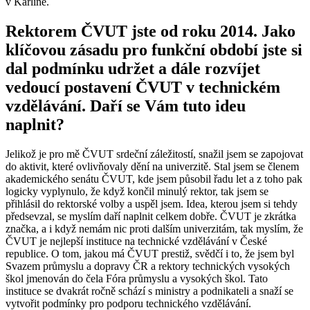
v Karlíně.
Rektorem ČVUT jste od roku 2014. Jako
klíčovou zásadu pro funkční období jste si
dal podmínku udržet a dále rozvíjet
vedoucí postavení ČVUT v technickém
vzdělávání. Daří se Vám tuto ideu
naplnit?
Jelikož je pro mě ČVUT srdeční záležitostí, snažil jsem se zapojovat
do aktivit, které ovlivňovaly dění na univerzitě. Stal jsem se členem
akademického senátu ČVUT, kde jsem působil řadu let a z toho pak
logicky vyplynulo, že když končil minulý rektor, tak jsem se
přihlásil do rektorské volby a uspěl jsem. Idea, kterou jsem si tehdy
předsevzal, se myslím daří naplnit celkem dobře. ČVUT je zkrátka
značka, a i když nemám nic proti dalším univerzitám, tak myslím, že
ČVUT je nejlepší instituce na technické vzdělávání v České
republice. O tom, jakou má ČVUT prestiž, svědčí i to, že jsem byl
Svazem průmyslu a dopravy ČR a rektory technických vysokých
škol jmenován do čela Fóra průmyslu a vysokých škol. Tato
instituce se dvakrát ročně schází s ministry a podnikateli a snaží se
vytvořit podmínky pro podporu technického vzdělávání.