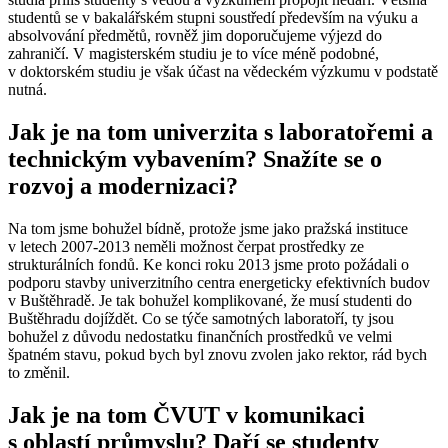
studentů se v bakalářském stupni soustředí především na výuku a
absolvování předmětů, rovněž jim doporučujeme výjezd do
zahraničí. V magisterském studiu je to více méně podobné,
v doktorském studiu je však účast na vědeckém výzkumu v podstatě
nutná.
Jak je na tom univerzita s laboratořemi a
technickým vybavením? Snažíte se o
rozvoj a modernizaci?
Na tom jsme bohužel bídně, protože jsme jako pražská instituce
v letech 2007-2013 neměli možnost čerpat prostředky ze
strukturálních fondů. Ke konci roku 2013 jsme proto požádali o
podporu stavby univerzitního centra energeticky efektivních budov
v Buštěhradě. Je tak bohužel komplikované, že musí studenti do
Buštěhradu dojíždět. Co se týče samotných laboratoří, ty jsou
bohužel z důvodu nedostatku finančních prostředků ve velmi
špatném stavu, pokud bych byl znovu zvolen jako rektor, rád bych
to změnil.
Jak je na tom ČVUT v komunikaci
s oblastí průmyslu? Daří se studenty