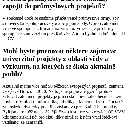
zapojit do průmyslových projektů?
V současné době se snažíme přimět velké průmyslové firmy, aby
s univerzitou spolupracovaly a aby ji pomáhaly. Oproti zahraničí
jsme ve spolupráci s firmami na začátku. Ve světě je pro firmy
spolupráce s univerzitou prestižní věc. A toho bychom chtěli docílit i
na ČVUT.
Mohl byste jmenovat některé zajímavé
univerzitní projekty z oblasti vědy a
výzkumu, na kterých se škola aktuálně
podílí?
Aktuálně máme více než 50 běžících evropských projektů, zejména
ve výzvě Horizont 2020. Na to jsme popravdě pyšní, protože
získávat zahraniční projekty je pro české univerzity obecně celkem
novinka. V oblasti informatiky, robotiky a kybernetiky se nám také
za poslední dva roky podařilo získat dva prestižní ERC projekty.
Byli jsme rovněž nejúspěšnější česká instituce ve výzvách OP VVV,
kde jsme získali pět projektů, díky nimž se k nám vrací špičkoví
vzdělanci ze zahraničí.