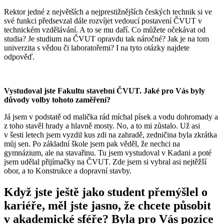
Rektor jedné z největších a nejprestižnějších českých technik si ve
své funkci předsevzal dále rozvíjet vedoucí postavení ČVUT v
technickém vzdělávání. A to se mu daří. Co můžete očekávat od
studia? Je studium na ČVUT opravdu tak náročné? Jak je na tom
univerzita s vědou či laboratořemi? I na tyto otázky najdete
odpověď.
Vystudoval jste Fakultu stavební ČVUT. Jaké pro Vás byly
důvody volby tohoto zaměření?
Já jsem v podstatě od malička rád míchal písek a vodu dohromady a
z toho stavěl hrady a hlavně mosty. No, a to mi zůstalo. Už asi
v šesti letech jsem vyzdil kus zdi na zahradě, zedničina byla zkrátka
můj sen. Po základní škole jsem pak věděl, že nechci na
gymnázium, ale na stavařinu. Tu jsem vystudoval v Kadani a poté
jsem udělal přijímačky na ČVUT. Zde jsem si vybral asi nejtěžší
obor, a to Konstrukce a dopravní stavby.
Když jste ještě jako student přemýšlel o
kariéře, měl jste jasno, že chcete působit
v akademické sféře? Byla pro Vás pozice