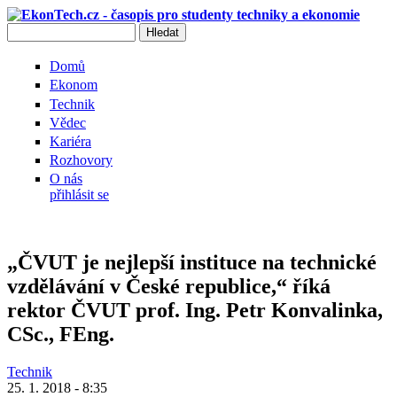
Přejít k hlavnímu obsahu
Hledat
Vyhledávání
Domů
Ekonom
Technik
Vědec
Kariéra
Rozhovory
O nás
přihlásit se
„ČVUT je nejlepší instituce na technické
vzdělávání v České republice,“ říká
rektor ČVUT prof. Ing. Petr Konvalinka,
CSc., FEng.
Technik
25. 1. 2018 - 8:35