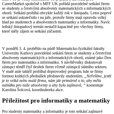
CareerMarket společně s MFF UK pořádá pravidelné setkání firem
se studenty a čerstvými absolventy matematických a informatických
oborů. Setkání probíhá obvykle každý rok v listopadu. Letos poprvé
se setkání uskutečnilo i na jaře, protože firmy mají opravdu velký
hlad po studentech a absolventech matematiky a informatiky. Navíc
loňský listopadový termín nestačil kapacitně pro všechny firmy,
které měly zájem se setkání zúčastnit.
V pondělí 3. 4. proběhlo na půdě Matematicko-fyzikální fakulty
Univerzity Karlovy pravidelné setkání firem se studenty a čerstvými
absolventy matematických a informatických oborů, známé jako Den
firem pro matematiku a informatiku. S návštěvníky diskutovali
zástupci téměř čtyř desítek firem včetně zástupců státního sektoru.
V malé aule taktéž probíhal doprovodný program, kde se firmy
formou krátkých přednášek představily studentům.
„Neřešíme, jestli
je to velká nebo malá firma, nám jde primárně o to, aby měla
nabídku pro naše absolventy a aby byla zajímavá, “
komentuje
Karolina Šolcová, koordinátorka akce.
Příležitost pro informatiky a matematiky
Pro studenty matematiky a informatiky je toto setkání zajímavé