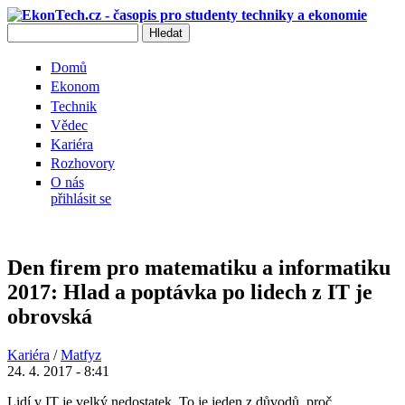
Přejít k hlavnímu obsahu
Hledat
Vyhledávání
Domů
Ekonom
Technik
Vědec
Kariéra
Rozhovory
O nás
přihlásit se
Den firem pro matematiku a informatiku
2017: Hlad a poptávka po lidech z IT je
obrovská
Kariéra
/
Matfyz
24. 4. 2017 - 8:41
Lidí v IT je velký nedostatek. To je jeden z důvodů, proč