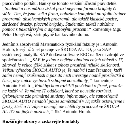
pracovního portálu. Banky se tohoto setkání účastní pravidelně.
„Studenti u nás můžou získat praxi nejenom formou brigády či
stáže. Tím, že jsme velká firma, nabízíme kompletní portfolio trainee
programů, absolventských programů, ale taktéž klasické pozice,
zkrácené úvazky, placené brigády. Studentům taktéž nabízíme
pomoc s bakalářskými a diplomovými pracemi.“
komentuje Mgr.
Petra Dolejšová, zástupkyně bankovního domu.
Jedním z absolventů Matematicko-fyzikální fakulty je i Antonín
Holub, který už 5 let pracuje ve ŠKODA AUTO, jako SAP
systémový analytik. SAP dodává software EEC na řízení zdrojů ve
společnostech.
„SAP je jedno z nejlépe ohodnocených oblastí v IT,
zároveň je velice těžké získat z tohoto prostředí nějaké zkušenosti.
Velkou výhodou ŠKODA AUTO je, že nabírá i zaměstnance, kteří
zatím nemají zkušenosti a pak do nich investuje hodně prostředků a
času, aby z nich vychovali schopné konzultanty, “
komentuje
Antonín Holub.
„Rádi bychom rozšířili povědomí o firmě, protože
ne každý ví, že máme IT oddělení, které se neustále rozrůstá.
Oslovujeme zde primárně studenty informatiky, ale samozřejmě
ŠKODA AUTO nenabízí pouze zaměstnání v IT, takže oslovujeme i
fyziky, kteří o IT zájem nemají, ale chtěli by pracovat ve ŠKODA
AUTO na jiných pozicích, “
říká Antonín Holub.
Rozšiřujte obzory a získávejte kontakty