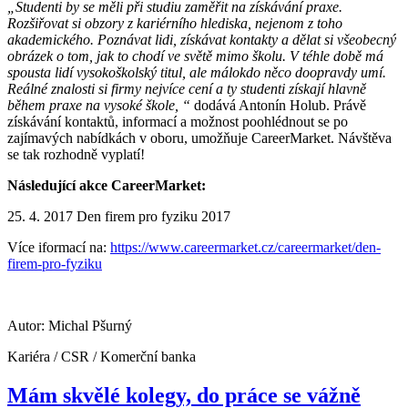
„Studenti by se měli při studiu zaměřit na získávání praxe.
Rozšiřovat si obzory z kariérního hlediska, nejenom z toho
akademického. Poznávat lidi, získávat kontakty a dělat si všeobecný
obrázek o tom, jak to chodí ve světě mimo školu. V téhle době má
spousta lidí vysokoškolský titul, ale málokdo něco doopravdy umí.
Reálné znalosti si firmy nejvíce cení a ty studenti získají hlavně
během praxe na vysoké škole, “
dodává Antonín Holub. Právě
získávání kontaktů, informací a možnost poohlédnout se po
zajímavých nabídkách v oboru, umožňuje CareerMarket. Návštěva
se tak rozhodně vyplatí!
Následující akce CareerMarket:
25. 4. 2017 Den firem pro fyziku 2017
Více iformací na:
https://www.careermarket.cz/careermarket/den-
firem-pro-fyziku
Autor: Michal Pšurný
Kariéra / CSR / Komerční banka
Mám skvělé kolegy, do práce se vážně