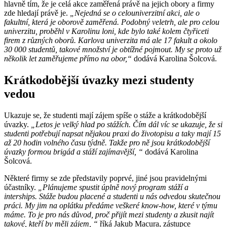
hlavně tím, že je celá akce zaměřená právě na jejich obory a firmy
zde hledají právě je.
„Nejedná se o celouniverzitní akci, ale o
fakultní, která je oborově zaměřená. Podobný veletrh, ale pro celou
univerzitu, proběhl v Karolinu loni, kde bylo také kolem čtyřiceti
firem z různých oborů. Karlova univerzita má ale 17 fakult a okolo
30 000 studentů, takové množství je obtížné pojmout. My se proto už
několik let zaměřujeme přímo na obor,“
dodává Karolina Šolcová.
Krátkodobější úvazky mezi studenty
vedou
Ukazuje se, že studenti mají zájem spíše o stáže a krátkodobější
úvazky.
„Letos je velký hlad po stážích. Čím dál víc se ukazuje, že si
studenti potřebují napsat nějakou praxi do životopisu a taky mají 15
až 20 hodin volného času týdně. Takže pro ně jsou krátkodobější
úvazky formou brigád a stáží zajímavější, “
dodává Karolina
Šolcová.
Některé firmy se zde představily poprvé, jiné jsou pravidelnými
účastníky.
„Plánujeme spustit úplně nový program stáží a
interships. Stáže budou placené a studenti u nás odvedou skutečnou
práci. My jim na oplátku předáme veškeré know-how, které v týmu
máme. To je pro nás důvod, proč přijít mezi studenty a zkusit najít
takové, kteří by měli zájem, “
říká Jakub Macura, zástupce