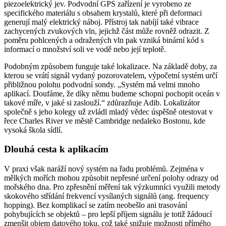
piezoelektrický jev. Podvodní GPS zařízení je vyrobeno ze
specifického materiálu s obsahem krystalů, které při deformaci
generují malý elektrický náboj. Přístroj tak nabíjí také vibrace
zachycených zvukových vln, jejichž část může rovněž odrazit. Z
poměru pohlcených a odražených vln pak vzniká binární kód s
informací o množství soli ve vodě nebo její teplotě.
Podobným způsobem funguje také lokalizace. Na základě doby, za
kterou se vrátí signál vydaný pozorovatelem, výpočetní systém určí
přibližnou polohu podvodní sondy. „Systém má velmi mnoho
aplikací. Doufáme, že díky němu budeme schopni pochopit oceán v
takové míře, v jaké si zaslouží.“ zdůrazňuje Adib. Lokalizátor
společně s jeho kolegy už zvládl mladý vědec úspěšně otestovat v
řece Charles River ve městě Cambridge nedaleko Bostonu, kde
vysoká škola sídlí.
Dlouhá cesta k aplikacím
V praxi však naráží nový systém na řadu problémů. Zejména v
mělkých mořích mohou způsobit nepřesné určení polohy odrazy od
mořského dna. Pro zpřesnění měření tak výzkumníci využili metody
skokového střídání frekvencí vysílaných signálů (ang. frequency
hopping). Bez komplikací se zatím neobešlo ani trasování
pohybujících se objektů – pro lepší příjem signálu je totiž žádoucí
zmenšit objem datového toku, což také snižuje možnosti přímého