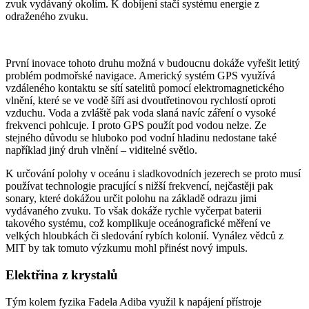
zvuk vydávaný okolím. K dobíjení stačí systému energie z
odraženého zvuku.
První inovace tohoto druhu možná v budoucnu dokáže vyřešit letitý
problém podmořské navigace. Americký systém GPS využívá
vzdáleného kontaktu se sítí satelitů pomocí elektromagnetického
vlnění, které se ve vodě šíří asi dvoutřetinovou rychlostí oproti
vzduchu. Voda a zvláště pak voda slaná navíc záření o vysoké
frekvenci pohlcuje. I proto GPS použít pod vodou nelze. Ze
stejného důvodu se hluboko pod vodní hladinu nedostane také
například jiný druh vlnění – viditelné světlo.
K určování polohy v oceánu i sladkovodních jezerech se proto musí
používat technologie pracující s nižší frekvencí, nejčastěji pak
sonary, které dokážou určit polohu na základě odrazu jimi
vydávaného zvuku. To však dokáže rychle vyčerpat baterii
takového systému, což komplikuje oceánografické měření ve
velkých hloubkách či sledování rybích kolonií. Vynález vědců z
MIT by tak tomuto výzkumu mohl přinést nový impuls.
Elektřina z krystalů
Tým kolem fyzika Fadela Adiba využil k napájení přístroje