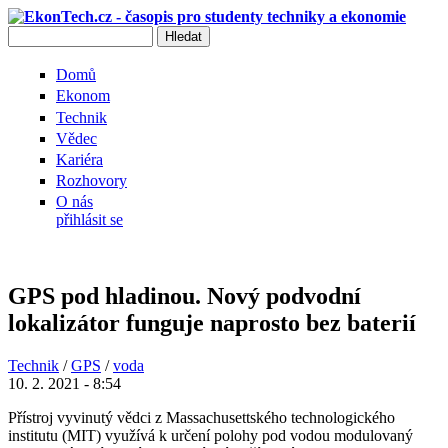
Přejít k hlavnímu obsahu
Hledat
Vyhledávání
Domů
Ekonom
Technik
Vědec
Kariéra
Rozhovory
O nás
přihlásit se
GPS pod hladinou. Nový podvodní
lokalizátor funguje naprosto bez baterií
Technik
/
GPS
/
voda
10. 2. 2021 - 8:54
Přístroj vyvinutý vědci z Massachusettského technologického
institutu (MIT) využívá k určení polohy pod vodou modulovaný