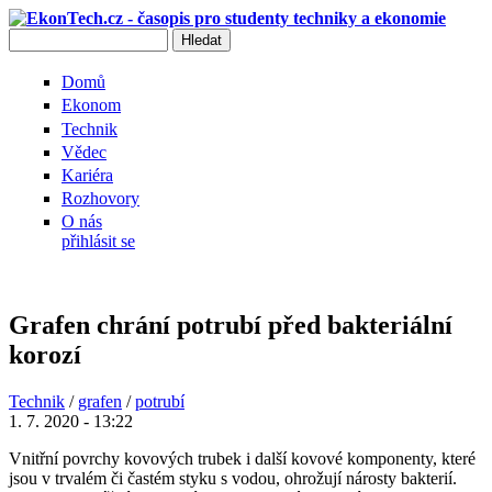
Přejít k hlavnímu obsahu
Hledat
Vyhledávání
Domů
Ekonom
Technik
Vědec
Kariéra
Rozhovory
O nás
přihlásit se
Grafen chrání potrubí před bakteriální
korozí
Technik
/
grafen
/
potrubí
1. 7. 2020 - 13:22
Vnitřní povrchy kovových trubek i další kovové komponenty, které
jsou v trvalém či častém styku s vodou, ohrožují nárosty bakterií.