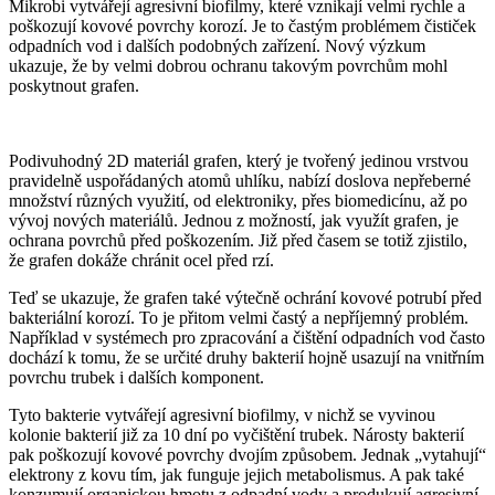
Mikrobi vytvářejí agresivní biofilmy, které vznikají velmi rychle a
poškozují kovové povrchy korozí. Je to častým problémem čističek
odpadních vod i dalších podobných zařízení. Nový výzkum
ukazuje, že by velmi dobrou ochranu takovým povrchům mohl
poskytnout grafen.
Podivuhodný 2D materiál grafen, který je tvořený jedinou vrstvou
pravidelně uspořádaných atomů uhlíku, nabízí doslova nepřeberné
množství různých využití, od elektroniky, přes biomedicínu, až po
vývoj nových materiálů. Jednou z možností, jak využít grafen, je
ochrana povrchů před poškozením. Již před časem se totiž zjistilo,
že grafen dokáže chránit ocel před rzí.
Teď se ukazuje, že grafen také výtečně ochrání kovové potrubí před
bakteriální korozí. To je přitom velmi častý a nepříjemný problém.
Například v systémech pro zpracování a čištění odpadních vod často
dochází k tomu, že se určité druhy bakterií hojně usazují na vnitřním
povrchu trubek i dalších komponent.
Tyto bakterie vytvářejí agresivní biofilmy, v nichž se vyvinou
kolonie bakterií již za 10 dní po vyčištění trubek. Nárosty bakterií
pak poškozují kovové povrchy dvojím způsobem. Jednak „vytahují“
elektrony z kovu tím, jak funguje jejich metabolismus. A pak také
konzumují organickou hmotu z odpadní vody a produkují agresivní