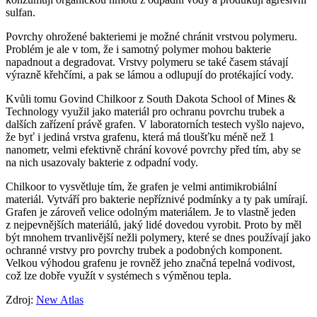
sulfan.
Povrchy ohrožené bakteriemi je možné chránit vrstvou polymeru.
Problém je ale v tom, že i samotný polymer mohou bakterie
napadnout a degradovat. Vrstvy polymeru se také časem stávají
výrazně křehčími, a pak se lámou a odlupují do protékající vody.
Kvůli tomu Govind Chilkoor z South Dakota School of Mines &
Technology využil jako materiál pro ochranu povrchu trubek a
dalších zařízení právě grafen. V laboratorních testech vyšlo najevo,
že byť i jediná vrstva grafenu, která má tloušťku méně než 1
nanometr, velmi efektivně chrání kovové povrchy před tím, aby se
na nich usazovaly bakterie z odpadní vody.
Chilkoor to vysvětluje tím, že grafen je velmi antimikrobiální
materiál. Vytváří pro bakterie nepříznivé podmínky a ty pak umírají.
Grafen je zároveň velice odolným materiálem. Je to vlastně jeden
z nejpevnějších materiálů, jaký lidé dovedou vyrobit. Proto by měl
být mnohem trvanlivější nežli polymery, které se dnes používají jako
ochranné vrstvy pro povrchy trubek a podobných komponent.
Velkou výhodou grafenu je rovněž jeho značná tepelná vodivost,
což lze dobře využít v systémech s výměnou tepla.
Zdroj:
New Atlas