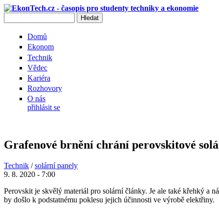
Přejít k hlavnímu obsahu
Hledat
Vyhledávání
Domů
Ekonom
Technik
Vědec
Kariéra
Rozhovory
O nás
přihlásit se
Grafenové brnění chrání perovskitové sol
Technik
/
solární panely
9. 8. 2020 - 7:00
Perovskit je skvělý materiál pro solární články. Je ale také křehký a 
by došlo k podstatnému poklesu jejich účinnosti ve výrobě elektřiny.