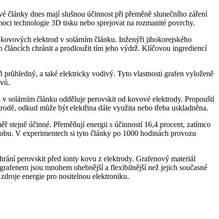
tové články dnes mají slušnou účinnost při přeměně slunečního záření
pomoci technologie 3D tisku nebo sprejovat na rozmanité povrchy.
z kovových elektrod v solárním článku. Inženýři jihokorejského
 článcích chránit a prodloužit tím jeho výdrž. Klíčovou ingrediencí
ň průhledný, a také elektricky vodivý. Tyto vlastnosti grafen vyloženě
ovů.
v solárním článku odděluje perovskit od kovové elektrody. Propouští
ktrodě, odkud může být elektřina dále využita nebo třeba uskladněna.
ř stejně účinné. Přeměňují energii s účinností 16,4 procent, zatímco
u dobu. V experimentech si tyto články po 1000 hodinách provozu
hrání perovskit před ionty kovu z elektrody. Grafenový materiál
grafenem jsou mnohem ohebnější a flexibilnější než jejich současné
zdroje energie pro nositelnou elektroniku.