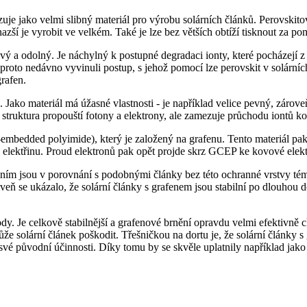
kazuje jako velmi slibný materiál pro výrobu solárních článků. Perovski
nazší je vyrobit ve velkém. Také je lze bez větších obtíží tisknout za 
ivý a odolný. Je náchylný k postupné degradaci ionty, které pocházejí 
proto nedávno vyvinuli postup, s jehož pomocí lze perovskit v solárních
grafen.
 Jako materiál má úžasné vlastnosti - je například velice pevný, zárove
o struktura propouští fotony a elektrony, ale zamezuje průchodu iontů k
bedded polyimide), který je založený na grafenu. Tento materiál pak 
 na elektřinu. Proud elektronů pak opět projde skrz GCEP ke kovové ele
ěním jsou v porovnání s podobnými články bez této ochranné vrstvy témě
roveň se ukázalo, že solární články s grafenem jsou stabilní po dlouho
y. Je celkově stabilnější a grafenové brnění opravdu velmi efektivně c
 solární článek poškodit. Třešničkou na dortu je, že solární články s 
své původní účinnosti. Díky tomu by se skvěle uplatnily například jako 