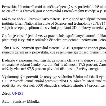
Perovskit, čili minerál oxid titaničito-vápenatý se v poslední době u
na elektřinu a zároveň jsou v porovnání s křemíkovými levnější a je s
Má to ale háček. Perovskit jako materiál sám o sobě není úplně trvanl
institutu Ulsan National Institute of Science and technology (UNIST) 
v jejich receptu je přitom dnes velmi populární 2D uhlíkový materiál 
Grafen je vlastně jediná vrstva pravidelně uspořádaných atomů uhlíku.
předurčují k využití v solárních článcích pro ochranu perovskitu. Jeh
Tým UNIST vytvořil speciální materiál GCEP (graphene copper grid-em
sluneční záření až k perovskitu, kde se jeho energie z části přemění
Badatelé v experimentech zjistili, že solární články s grafenovým brn
srovnatelné solární články bez „brnění“ s účinností 17,5 procent. Zá
udržely více než 97,5 procent původní účinnosti přeměny energie.
Výzkumný tým potvrdil, že nový typ solárního článku má i další výhod
GCEP rovněž účinně chrání perovskit před UV zářením, které také může
protějšky. Po více než 5000 ohnutích si udržely zhruba 94 procent ze 
Zdroj:
UNIST
Autor: Stanislav Mihulka