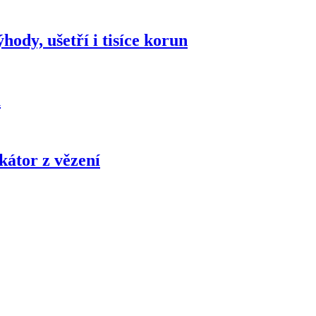
hody, ušetří i tisíce korun
u
kátor z vězení