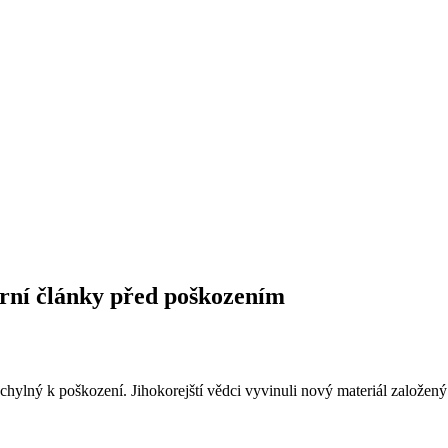
ární články před poškozením
náchylný k poškození. Jihokorejští vědci vyvinuli nový materiál založený