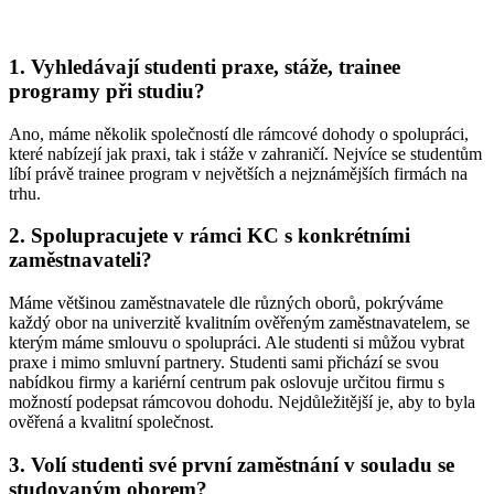
1. Vyhledávají studenti praxe, stáže, trainee
programy při studiu?
Ano, máme několik společností dle rámcové dohody o spolupráci,
které nabízejí jak praxi, tak i stáže v zahraničí. Nejvíce se studentům
líbí právě trainee program v největších a nejznámějších firmách na
trhu.
2. Spolupracujete v rámci KC s konkrétními
zaměstnavateli?
Máme většinou zaměstnavatele dle různých oborů, pokrýváme
každý obor na univerzitě kvalitním ověřeným zaměstnavatelem, se
kterým máme smlouvu o spolupráci. Ale studenti si můžou vybrat
praxe i mimo smluvní partnery. Studenti sami přichází se svou
nabídkou firmy a kariérní centrum pak oslovuje určitou firmu s
možností podepsat rámcovou dohodu. Nejdůležitější je, aby to byla
ověřená a kvalitní společnost.
3. Volí studenti své první zaměstnání v souladu se
studovaným oborem?