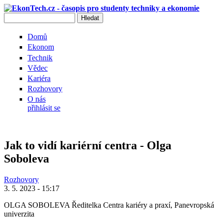
Přejít k hlavnímu obsahu
Hledat
Vyhledávání
Domů
Ekonom
Technik
Vědec
Kariéra
Rozhovory
O nás
přihlásit se
Jak to vidí kariérní centra - Olga
Soboleva
Rozhovory
3. 5. 2023 - 15:17
OLGA SOBOLEVA Ředitelka Centra kariéry a praxí, Panevropská
univerzita