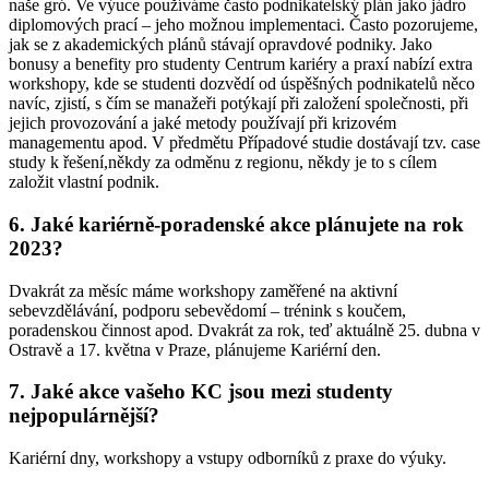
naše gró. Ve výuce používáme často podnikatelský plán jako jádro
diplomových prací – jeho možnou implementaci. Často pozorujeme,
jak se z akademických plánů stávají opravdové podniky. Jako
bonusy a benefity pro studenty Centrum kariéry a praxí nabízí extra
workshopy, kde se studenti dozvědí od úspěšných podnikatelů něco
navíc, zjistí, s čím se manažeři potýkají při založení společnosti, při
jejich provozování a jaké metody používají při krizovém
managementu apod. V předmětu Případové studie dostávají tzv. case
study k řešení,někdy za odměnu z regionu, někdy je to s cílem
založit vlastní podnik.
6. Jaké kariérně-poradenské akce plánujete na rok
2023?
Dvakrát za měsíc máme workshopy zaměřené na aktivní
sebevzdělávání, podporu sebevědomí – trénink s koučem,
poradenskou činnost apod. Dvakrát za rok, teď aktuálně 25. dubna v
Ostravě a 17. května v Praze, plánujeme Kariérní den.
7. Jaké akce vašeho KC jsou mezi studenty
nejpopulárnější?
Kariérní dny, workshopy a vstupy odborníků z praxe do výuky.