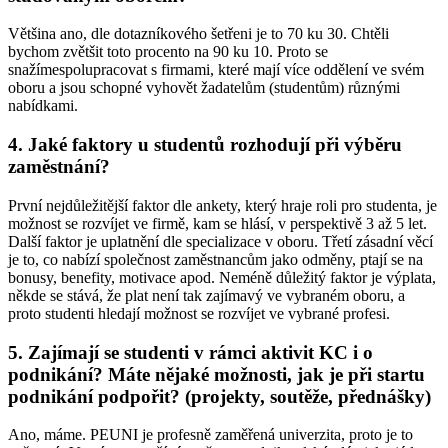
Většina ano, dle dotazníkového šetřeni je to 70 ku 30. Chtěli
bychom zvětšit toto procento na 90 ku 10. Proto se
snažímespolupracovat s firmami, které mají více oddělení ve svém
oboru a jsou schopné vyhovět žadatelům (studentům) různými
nabídkami.
4. Jaké faktory u studentů rozhodují při výběru
zaměstnání?
První nejdůležitější faktor dle ankety, který hraje roli pro studenta, je
možnost se rozvíjet ve firmě, kam se hlásí, v perspektivě 3 až 5 let.
Další faktor je uplatnění dle specializace v oboru. Třetí zásadní věcí
je to, co nabízí společnost zaměstnancům jako odměny, ptají se na
bonusy, benefity, motivace apod. Neméně důležitý faktor je výplata,
někde se stává, že plat není tak zajímavý ve vybraném oboru, a
proto studenti hledají možnost se rozvíjet ve vybrané profesi.
5. Zajímají se studenti v rámci aktivit KC i o
podnikání? Máte nějaké možnosti, jak je při startu
podnikání podpořit? (projekty, soutěže, přednášky)
Ano, máme. PEUNI je profesně zaměřená univerzita, proto je to