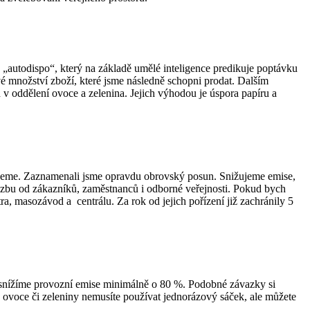
 „autodispo“, který na základě umělé inteligence predikuje poptávku
é množství zboží, které jsme následně schopni prodat. Dalším
v oddělení ovoce a zelenina. Jejich výhodou je úspora papíru a
izujeme. Zaznamenali jsme opravdu obrovský posun. Snižujeme emise,
 vazbu od zákazníků, zaměstnanců i odborné veřejnosti. Pokud bych
ra, masozávod a centrálu. Za rok od jejich pořízení již zachránily 5
k snížíme provozní emise minimálně o 80 %. Podobné závazky si
u ovoce či zeleniny nemusíte používat jednorázový sáček, ale můžete