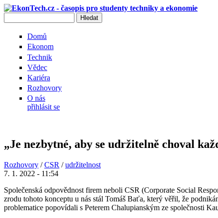
Přejít k hlavnímu obsahu
Hledat
Vyhledávání
Domů
Ekonom
Technik
Vědec
Kariéra
Rozhovory
O nás
přihlásit se
„Je nezbytné, aby se udržitelně choval kaž
Rozhovory
/
CSR
/
udržitelnost
7. 1. 2022 - 11:54
Společenská odpovědnost firem neboli CSR (Corporate Social Responsib
zrodu tohoto konceptu u nás stál Tomáš Baťa, který věřil, že podnik
problematice popovídali s Peterem Chalupianským ze společnosti Kaufl