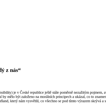
dý z nás“
ility) je v České republice ještě stále poměrně nezažitým pojmem, avš
ání by mělo být založeno na morálních principech a ukázal, co to znam
and, který nám vysvětlil, co všechno se pod tímto výrazem skrývá a se