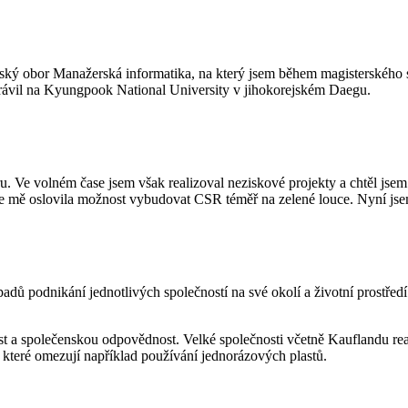
ský obor Manažerská informatika, na který jsem během magisterského 
m strávil na Kyungpook National University v jihokorejském Daegu.
. Ve volném čase jsem však realizoval neziskové projekty a chtěl jsem t
 kde mě oslovila možnost vybudovat CSR téměř na zelené louce. Nyní js
dů podnikání jednotlivých společností na své okolí a životní prostředí.
ost a společenskou odpovědnost. Velké společnosti včetně Kauflandu real
, které omezují například používání jednorázových plastů.