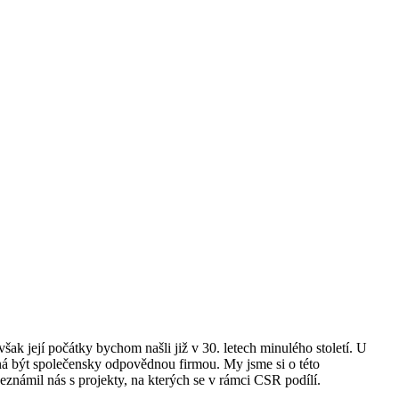
ak její počátky bychom našli již v 30. letech minulého století. U
ená být společensky odpovědnou firmou. My jsme si o této
známil nás s projekty, na kterých se v rámci CSR podílí.