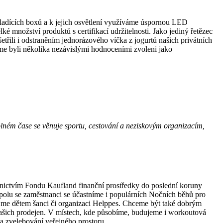
ladících boxů a k jejich osvětlení využíváme úspornou LED
é množství produktů s certifikací udržitelnosti. Jako jediný řetězec
třili i odstraněním jednorázového víčka z jogurtů našich privátních
sme byli několika nezávislými hodnoceními zvoleni jako
ném čase se věnuje sportu, cestování a neziskovým organizacím,
ednictvím Fondu Kaufland finanční prostředky do poslední koruny
polu se zaměstnanci se účastníme i populárních Nočních běhů pro
e dětem šanci či organizaci Helppes. Chceme být také dobrým
 našich prodejen. V místech, kde působíme, budujeme i workoutová
a zvelebování veřejného prostoru.