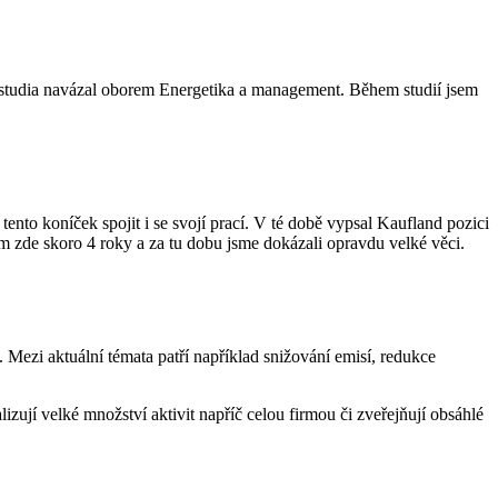
studia navázal oborem Energetika a management. Během studií jsem
ento koníček spojit i se svojí prací. V té době vypsal Kaufland pozici
em zde skoro 4 roky a za tu dobu jsme dokázali opravdu velké věci.
 Mezi aktuální témata patří například snižování emisí, redukce
izují velké množství aktivit napříč celou firmou či zveřejňují obsáhlé