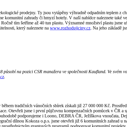
 ekologické prodejny. Ty jsou vytápěny výhradně odpadním teplem z ch
 komunitní zahrady či hmyzí hotely. V naší nabídce naleznete také velk
Ročně tím šetříme až 40 tun plastu. Významné množství plastu jsme uše
telnosti, který naleznete na
www.rozhodujiciny.cz
. Na jeho základě j
8 působí na pozici CSR manažera ve společnosti Kaufland. Ve svém vol
.cz
.
 během tradičních vánočních sbírek získali již 27 000 000 Kč. Prostř
zace. Otevřeli jsme i první půjčovnu kompenzačních pomůcek v ČR a s
Dlouhodobě podporujeme i Loono, DEBRA ČR, Ježíškova vnoučata, Dejm
grační dílnou Kokoza o.p.s. jsme otevřeli již 6 komunitních zahrad u
me prostřednictvím grantových programů podporovat komunitní projekty 