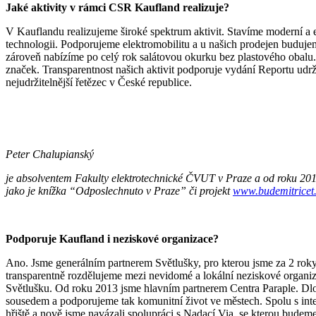
Jaké aktivity v rámci CSR Kaufland realizuje?
V Kauflandu realizujeme široké spektrum aktivit. Stavíme moderní a
technologii. Podporujeme elektromobilitu a u našich prodejen budujeme
zároveň nabízíme po celý rok salátovou okurku bez plastového obalu. 
značek. Transparentnost našich aktivit podporuje vydání Reportu udrži
nejudržitelnější řetězec v České republice.
Peter Chalupianský
j
e absolventem Fakulty elektrotechnické ČVUT v Praze a od roku 201
jako je knížka “Odposlechnuto v Praze” či projekt
www.budemitricet
Podporuje Kaufland i neziskové organizace?
Ano. Jsme generálním partnerem Světlušky, pro kterou jsme za 2 roky
transparentně rozdělujeme mezi nevidomé a lokální neziskové organi
Světlušku. Od roku 2013 jsme hlavním partnerem Centra Paraple. 
sousedem a podporujeme tak komunitní život ve městech. Spolu s inte
hřiště a nově jsme navázali spolupráci s Nadací Via, se kterou bude