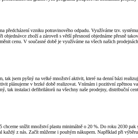
ách na předcházení vzniku potravinového odpadu. Využíváme tzv. systému
i objednávce zboží a zároveň s větší přesností objednáme přesně takov
změnit cenu. V současné době je využíváme na všech našich prodejnách 
m, tak jsem pyšný na velké množství aktivit, které na denní bázi real
 aktivit plánujeme v brzké době realizovat. Vnímám i pozitivní zpětnou
, tak instalaci defibrilátorů na všechny naše prodejny, distribuční cent
2025 chceme snížit množství plastu minimálně o 20 %. Do roku 2030 pa
hoval každý z nás. Začít můžeme i pouhým nákupem. Například při výběr