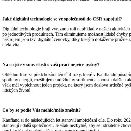
Jaké digitální technologie se ve společnosti do CSR zapojují?
Digitální technologie hrají výraznou roli například v našich aktivit
po jednotlivých produktech. Tím eliminujeme možnost lidské chyby př
nástrojem jsou tzv. digitální cenovky, díky kterým dokážeme pružně 
efektivita.
Na co jste v souvislosti s vaší prací nejvíce pyšný?
Ohlédnu-li se za předchozími téměř 4 roky, které v Kauflandu působí
spotřeby energií, rozšiřujeme udržitelný sortiment a spoustu dalších
však měl vypíchnout jeden projekt, na který jsem doslova srdečně pyšný
lidských životů.
Co by se podle Vás mohlo/mělo změnit?
Kaufland si do následujících let stanovil ambiciózní cíle. Do roku 
stanovují i další společnosti. Je však nezbytné, aby se udržitelně c
použít náš nekonečný sáček pro vícenásobné použití.