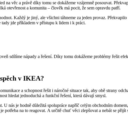
pohled na věc a právě díky tomu se dokážeme vzájemně posouvat. Překvap
 velká otevřenost a komunita – člověk má pocit, že sem opravdu patří.
dnot. Každý je jiný, ale všichni táhneme za jeden provaz. Překvapilo 
tady jde příkladem v přístupu k lidem i k práci.
oveň sdílíme nápady a řešení. Díky tomu dokážeme problémy řešit efekti
 úspěch v IKEA?
é komunikace a schopnost řešit i náročné situace tak, aby obě strany odc
nost hledat jednoduchá a funkční řešení, která dávají smysl.
. U nás je hodně důležitá spolupráce napříč celým obchodním domem, tak
í a je potřeba na to reagovat. A určitě chuť věci zlepšovat a nebát se přijí