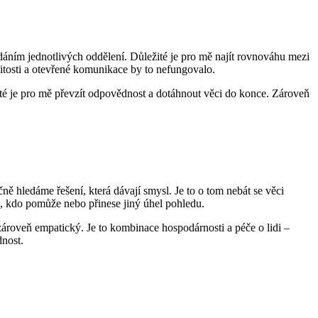
dáním jednotlivých oddělení. Důležité je pro mě najít rovnováhu mezi
litosti a otevřené komunikace by to nefungovalo.
žité je pro mě převzít odpovědnost a dotáhnout věci do konce. Zároveň
ně hledáme řešení, která dávají smysl. Je to o tom nebát se věci
o, kdo pomůže nebo přinese jiný úhel pohledu.
e zároveň empatický. Je to kombinace hospodárnosti a péče o lidi –
dnost.