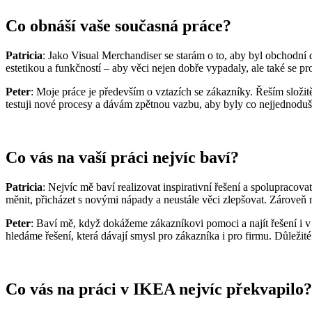
Co obnáší vaše současná práce?
Patricia
: Jako Visual Merchandiser se starám o to, aby byl obchodní d
estetikou a funkčností – aby věci nejen dobře vypadaly, ale také se p
Peter
: Moje práce je především o vztazích se zákazníky. Řeším složit
testuji nové procesy a dávám zpětnou vazbu, aby byly co nejjednoduš
Co vás na vaší práci nejvíc baví?
Patricia
: Nejvíc mě baví realizovat inspirativní řešení a spolupracov
měnit, přicházet s novými nápady a neustále věci zlepšovat. Zároveň 
Peter
: Baví mě, když dokážeme zákazníkovi pomoci a najít řešení i v ná
hledáme řešení, která dávají smysl pro zákazníka i pro firmu. Důležit
Co vás na práci v IKEA nejvíc překvapilo?