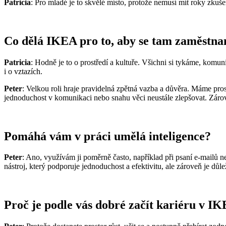
Patricia
: Pro mladé je to skvělé místo, protože nemusí mít roky zkuše
Co dělá IKEA pro to, aby se tam zaměstnanc
Patricia
: Hodně je to o prostředí a kultuře. Všichni si tykáme, komuni
i o vztazích.
Peter
: Velkou roli hraje pravidelná zpětná vazba a důvěra. Máme prost
jednoduchost v komunikaci nebo snahu věci neustále zlepšovat. Zároveň 
Pomáhá vám v práci umělá inteligence?
Peter
: Ano, využívám ji poměrně často, například při psaní e-mailů ne
nástroj, který podporuje jednoduchost a efektivitu, ale zároveň je důl
Proč je podle vás dobré začít kariéru v I