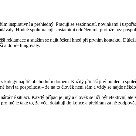
ům inspirativní a přehledný. Pracuji se sezónností, novinkami i uspořá
rodávaly. Hodně spolupracuji s ostatními odděleními, protože bez pospo
ější reklamace a snažím se najít řešení hned při prvním kontaktu. Důle
ší a dobře fungovaly.
at s kolegy napříč obchodním domem. Každý přináší jiný pohled a společ
mě baví ta pospolitost – že na to člověk není sám a vždy se najde někd
ročné situaci. Každý případ je jiný a člověk se učí být efektivní, al
é pro mě je také to, že věci dotahuji do konce a přebírám za ně zodpově