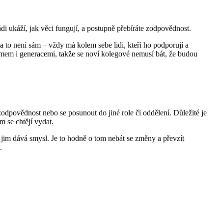
i ukáží, jak věci fungují, a postupně přebíráte zodpovědnost.
 to není sám – vždy má kolem sebe lidi, kteří ho podporují a
týmem i generacemi, takže se noví kolegové nemusí bát, že budou
zodpovědnost nebo se posunout do jiné role či oddělení. Důležité je
́m se chtějí vydat.
o jim dává smysl. Je to hodně o tom nebát se změny a převzít
.