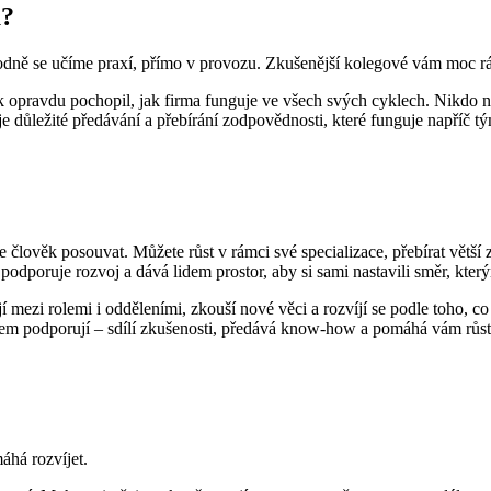
ů?
dně se učíme praxí, přímo v provozu. Zkušenější kolegové vám moc rád
 opravdu pochopil, jak firma funguje ve všech svých cyklech. Nikdo na
ň je důležité předávání a přebírání zodpovědnosti, které funguje napříč 
 člověk posouvat. Můžete růst v rámci své specializace, přebírat větší 
o podporuje rozvoj a dává lidem prostor, aby si sami nastavili směr, ktery
í mezi rolemi i odděleními, zkouší nové věci a rozvíjí se podle toho, c
olem podporují – sdílí zkušenosti, předává know-how a pomáhá vám růst
máhá rozvíjet.