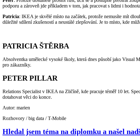
Peter
: Protože dostanete prostor růst, učit se a postupně přebírat zo
podporu a zároveň jde příkladem v tom, jak pracovat s lidmi i hodnot
Patricia
: IKEA je skvělé místo na začátek, protože nemusíte mít dlou
důležité sdílení zkušeností a neustálé zlepšování. Je to místo, kde můž
PATRICIA ŠTĚRBA
Absolventka umělecké vysoké školy, která dnes působí jako Visual Me
pro zákazníky.
PETER PILLAR
Relations Specialist v IKEA na Zličíně, kde pracuje téměř 10 let. Spec
dotahovat věci do konce.
Autor: marien
Rozhovory / big data / T-Mobile
Hledal jsem téma na diplomku a našel nad