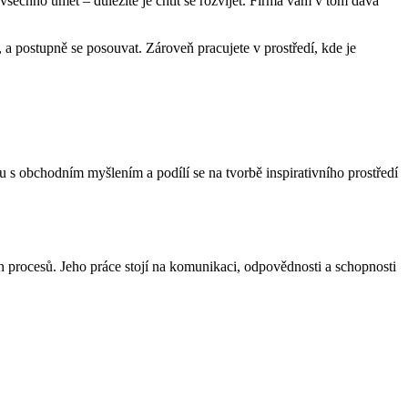
všechno umět – důležité je chtít se rozvíjet. Firma vám v tom dává
 a postupně se posouvat. Zároveň pracujete v prostředí, kde je
s obchodním myšlením a podílí se na tvorbě inspirativního prostředí
́ch procesů. Jeho práce stojí na komunikaci, odpovědnosti a schopnosti