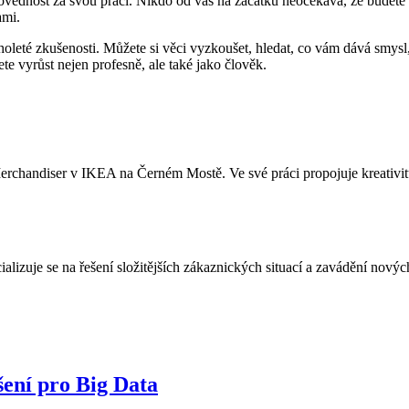
dpovědnost za svou práci. Nikdo od vás na začátku neočekává, že budete 
ami.
holeté zkušenosti. Můžete si věci vyzkoušet, hledat, co vám dává smysl,
ete vyrůst nejen profesně, ale také jako člověk.
rchandiser v IKEA na Černém Mostě. Ve své práci propojuje kreativitu 
ializuje se na řešení složitějších zákaznických situací a zavádění novy
šení pro Big Data