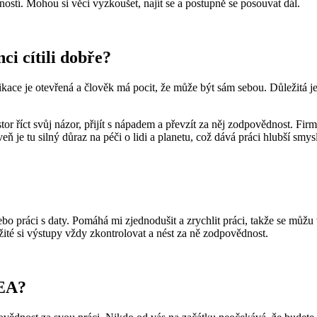
ností. Mohou si věci vyzkoušet, najít se a postupně se posouvat dál.
i cítili dobře?
kace je otevřená a člověk má pocit, že může být sám sebou. Důležitá je 
or říct svůj názor, přijít s nápadem a převzít za něj zodpovědnost. Firm
je tu silný důraz na péči o lidi a planetu, což dává práci hlubší smysl
bo práci s daty. Pomáhá mi zjednodušit a zrychlit práci, takže se můžu v
ežité si výstupy vždy zkontrolovat a nést za ně zodpovědnost.
KEA?