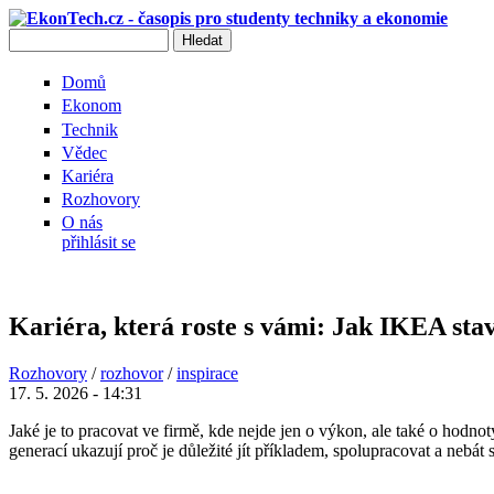
Přejít k hlavnímu obsahu
Hledat
Vyhledávání
Domů
Ekonom
Technik
Vědec
Kariéra
Rozhovory
O nás
přihlásit se
Kariéra, která roste s vámi: Jak IKEA sta
Rozhovory
/
rozhovor
/
inspirace
17. 5. 2026 - 14:31
Jaké je to pracovat ve firmě, kde nejde jen o výkon, ale také o hodn
generací ukazují proč je důležité jít příkladem, spolupracovat a nebát 