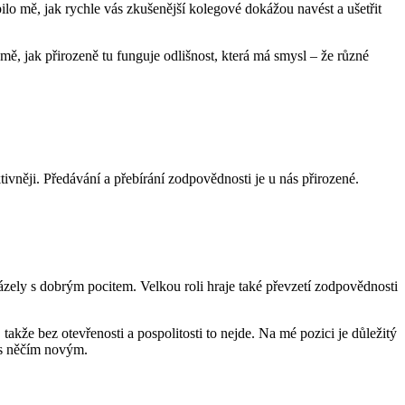
ilo mě, jak rychle vás zkušenější kolegové dokážou navést a ušetřit
mě, jak přirozeně tu funguje odlišnost, která má smysl – že různé
vněji. Předávání a přebírání zodpovědnosti je u nás přirozené.
házely s dobrým pocitem. Velkou roli hraje také převzetí zodpovědnosti
že bez otevřenosti a pospolitosti to nejde. Na mé pozici je důležitý
t s něčím novým.