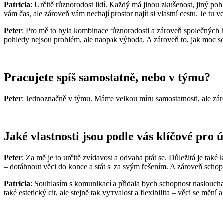
Patricia
: Určitě různorodost lidí. Každý má jinou zkušenost, jiný 
vám čas, ale zároveň vám nechají prostor najít si vlastní cestu. Je tu
Peter
: Pro mě to byla kombinace různorodosti a zároveň společných ho
pohledy nejsou problém, ale naopak výhoda. A zároveň to, jak moc se 
Pracujete spíš samostatně, nebo v týmu?
Peter
: Jednoznačně v týmu. Máme velkou míru samostatnosti, ale zár
Jaké vlastnosti jsou podle vás klíčové pro
Peter
: Za mě je to určitě zvídavost a odvaha ptát se. Důležitá je tak
– dotáhnout věci do konce a stát si za svým řešením. A zároveň schop
Patricia
: Souhlasím s komunikací a přidala bych schopnost naslouchat
také estetický cit, ale stejně tak vytrvalost a flexibilita – věci se měn