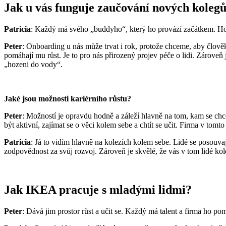
Jak u vás funguje zaučování nových koleg
Patricia
: Každý má svého „buddyho“, který ho provází začátkem. Ho
Peter
: Onboarding u nás může trvat i rok, protože chceme, aby člověk
pomáhají mu růst. Je to pro nás přirozený projev péče o lidi. Zárove
„hozeni do vody“.
Jaké jsou možnosti kariérního růstu?
Peter
: Možností je opravdu hodně a záleží hlavně na tom, kam se chce
být aktivní, zajímat se o věci kolem sebe a chtít se učit. Firma v tomt
Patricia
: Já to vidím hlavně na kolezích kolem sebe. Lidé se posouvaj
zodpovědnost za svůj rozvoj. Zároveň je skvělé, že vás v tom lidé k
Jak IKEA pracuje s mladými lidmi?
Peter
: Dává jim prostor růst a učit se. Každý má talent a firma ho po