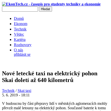
Přejít k hlavnímu obsahu
Hledat
Vyhledávání
Domů
Ekonom
Technik
Vědec
Kariéra
Rozhovory
O nás
přihlásit se
Nové letecké taxi na elektrický pohon
Skai doletí až 640 kilometrů
Technik
/
Skai taxi
5. 6. 2019 - 18:11
V budoucnu by část přepravy lidí v městských aglomeracích mohly
převzít malé letouny na elektrický pohon. Současné baterie k tomu