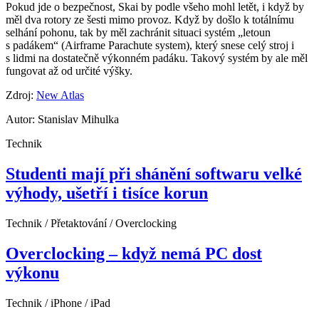
Pokud jde o bezpečnost, Skai by podle všeho mohl letět, i když by
měl dva rotory ze šesti mimo provoz. Když by došlo k totálnímu
selhání pohonu, tak by měl zachránit situaci systém „letoun
s padákem“ (Airframe Parachute system), který snese celý stroj i
s lidmi na dostatečně výkonném padáku. Takový systém by ale měl
fungovat až od určité výšky.
Zdroj:
New Atlas
Autor: Stanislav Mihulka
Technik
Studenti mají při shánění softwaru velké
výhody, ušetří i tisíce korun
Technik / Přetaktování / Overclocking
Overclocking – když nemá PC dost
výkonu
Technik / iPhone / iPad