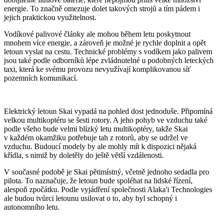
energie. To značně omezuje dolet takových strojů a tím pádem i
jejich praktickou využitelnost.
Vodíkové palivové články ale mohou během letu poskytnout
mnohem více energie, a zároveň je možné je rychle doplnit a opět
letoun vyslat na cestu. Technické problémy s vodíkem jako palivem
jsou také podle odborníků lépe zvládnutelné u podobných leteckých
taxi, která ke svému provozu nevyužívají komplikovanou síť
pozemních komunikací.
Elektrický letoun Skai vypadá na pohled dost jednoduše. Připomíná
velkou multikoptéru se šesti rotory. A jeho pohyb ve vzduchu také
podle všeho bude velmi blízký letu multikoptéry, takže Skai
v každém okamžiku potřebuje tah z rotorů, aby se udržel ve
vzduchu. Budoucí modely by ale mohly mít k dispozici nějaká
křídla, s nimiž by doletěly do ještě větší vzdálenosti.
V současné podobě je Skai pětimístný, včetně jednoho sedadla pro
pilota. To naznačuje, že letoun bude spoléhat na lidské řízení,
alespoň zpočátku. Podle vyjádření společnosti Alaka'i Technologies
ale budou tvůrci letounu usilovat o to, aby byl schopný i
autonomního letu.