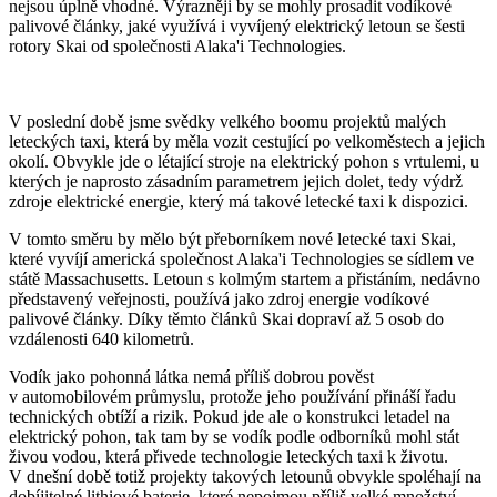
nejsou úplně vhodné. Výrazněji by se mohly prosadit vodíkové
palivové články, jaké využívá i vyvíjený elektrický letoun se šesti
rotory Skai od společnosti Alaka'i Technologies.
V poslední době jsme svědky velkého boomu projektů malých
leteckých taxi, která by měla vozit cestující po velkoměstech a jejich
okolí. Obvykle jde o létající stroje na elektrický pohon s vrtulemi, u
kterých je naprosto zásadním parametrem jejich dolet, tedy výdrž
zdroje elektrické energie, který má takové letecké taxi k dispozici.
V tomto směru by mělo být přeborníkem nové letecké taxi Skai,
které vyvíjí americká společnost Alaka'i Technologies se sídlem ve
státě Massachusetts. Letoun s kolmým startem a přistáním, nedávno
představený veřejnosti, používá jako zdroj energie vodíkové
palivové články. Díky těmto článků Skai dopraví až 5 osob do
vzdálenosti 640 kilometrů.
Vodík jako pohonná látka nemá příliš dobrou pověst
v automobilovém průmyslu, protože jeho používání přináší řadu
technických obtíží a rizik. Pokud jde ale o konstrukci letadel na
elektrický pohon, tak tam by se vodík podle odborníků mohl stát
živou vodou, která přivede technologie leteckých taxi k životu.
V dnešní době totiž projekty takových letounů obvykle spoléhají na
dobíjitelné lithiové baterie, které nepojmou příliš velké množství