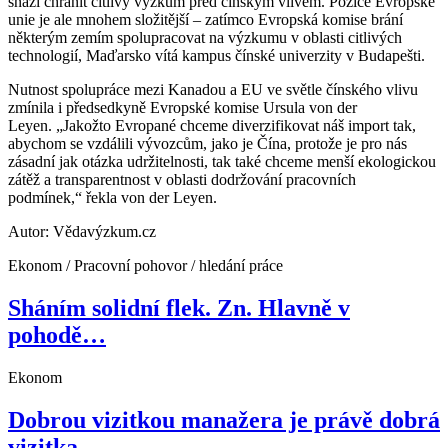
snaží chránit citlivý výzkum před čínským vlivem. Pozice Evropské
unie je ale mnohem složitější – zatímco Evropská komise brání
některým zemím spolupracovat na výzkumu v oblasti citlivých
technologií, Maďarsko vítá kampus čínské univerzity v Budapešti.
Nutnost spolupráce mezi Kanadou a EU ve světle čínského vlivu
zmínila i předsedkyně Evropské komise Ursula von der
Leyen. „Jakožto Evropané chceme diverzifikovat náš import tak,
abychom se vzdálili vývozcům, jako je Čína, protože je pro nás
zásadní jak otázka udržitelnosti, tak také chceme menší ekologickou
zátěž a transparentnost v oblasti dodržování pracovních
podmínek,“ řekla von der Leyen.
Autor: Vědavýzkum.cz
Ekonom / Pracovní pohovor / hledání práce
Sháním solidní flek. Zn. Hlavně v
pohodě…
Ekonom
Dobrou vizitkou manažera je právě dobrá
vizitka