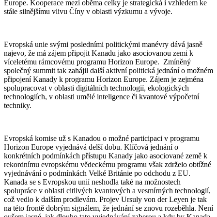
Europe. Kooperace mezi oběma celky je strategická i vzhledem ke
stále silnějšímu vlivu Číny v oblasti výzkumu a vývoje.
Evropská unie svými posledními politickými manévry dává jasně
najevo, že má zájem připojit Kanadu jako asociovanou zemi k
víceletému rámcovému programu Horizon Europe. Zmíněný
společný summit tak zahájil další aktivní politická jednání o možném
připojení Kanady k programu Horizon Europe. Zájem je zejména
spolupracovat v oblasti digitálních technologií, ekologických
technologiích, v oblasti umělé inteligence či kvantové výpočetní
techniky.
Evropská komise už s Kanadou o možné participaci v programu
Horizon Europe vyjednává delší dobu. Klíčová jednání o
konkrétních podmínkách přístupu Kanady jako asociované země k
rekordnímu evropskému vědeckému programu však zdrželo obtížné
vyjednávání o podmínkách Velké Británie po odchodu z EU.
Kanada se s Evropskou unií neshodla také na možnostech
spolupráce v oblasti citlivých kvantových a vesmírných technologií,
což vedlo k dalším prodlevám. Projev Ursuly von der Leyen je tak
na této frontě dobrým signálem, že jednání se znovu rozeběhla. Není
ovšem jasné, jak dlouho tato vyjednávání zaberou a kdy by Kanada