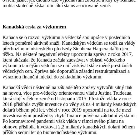
mohla skutečně získat oficiální status asociované země.
Kanadská cesta za výzkumem
Kanada se o rozvoj výzkumu a vědecké spolupráce v posledních
letech poměrně aktivně snaží. Kanadským vědcům se totiž za vlády
přechozího ministerského předsedy Stephena Harpera dařilo jen
těžko. Na některé negativní efekty upozornila zpráva z roku 2017,
která ukázala, že Kanada začala zaostávat v oblasti vědeckého
výkonu a tamějším vědcům se daří získávat stále méně prestižních
vědeckých cen. Zpráva tak doporučila zásadní restrukturalizaci a
výraznou finanční injekci do základního výzkumu.
Kanadští vědci následně na základě této zprávy vytvořili silný tlak
na novou, více pro-vědecky orientovanou vládu Justina Trudeaua,
která stojí v čele v země od listopadu 2015. Přestože vláda v roce
2018 přislíbila zvýšit investice do vědy až na 4 miliardy kanadských
dolarů během pěti let, vědci v roce 2019 upozornili na to, že mezi
investovanými prostředky chybí finance právě na základní výzkum.
Po koronavirové pandemii však vláda v rámci svého plánu na
obnovu přislíbila investovat 2,2 miliardy kanadských dolarů během
příštích sedmi let do biomedicínského výzkumu.