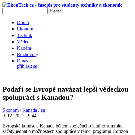
Přejít k hlavnímu obsahu
Hledat
Vyhledávání
Domů
Ekonom
Technik
Vědec
Kariéra
Rozhovory
O nás
přihlásit se
Podaří se Evropě navázat lepší vědeckou
spolupráci s Kanadou?
Ekonom
/
Kanada
/
eu
9. 12. 2021 - 9:44
Evropská komise a Kanada během společného letního summitu
začaly jednat o možnostech spolupráce v rámci programu Horizon