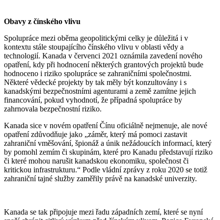
Obavy z čínského vlivu
Spolupráce mezi oběma geopolitickými celky je důležitá i v
kontextu stále stoupajícího čínského vlivu v oblasti vědy a
technologií. Kanada v červenci 2021 oznámila zavedení nového
opatření, kdy při hodnocení některých grantových projektů bude
hodnoceno i riziko spolupráce se zahraničními společnostmi.
Některé vědecké projekty by tak měly být konzultovány i s
kanadskými bezpečnostními agenturami a země zamítne jejich
financování, pokud vyhodnotí, že případná spolupráce by
zahrnovala bezpečnostní riziko.
Kanada sice v novém opatření Čínu oficiálně nejmenuje, ale nové
opatření zdůvodňuje jako „záměr, který má pomoci zastavit
zahraniční vměšování, špionáž a únik nežádoucích informací, který
by pomohl zemím či skupinám, které pro Kanadu představují riziko
či které mohou narušit kanadskou ekonomiku, společnost či
kritickou infrastrukturu.“ Podle vládní zprávy z roku 2020 se totiž
zahraniční tajné služby zaměřily právě na kanadské univerzity.
Kanada se tak připojuje mezi řadu západních zemí, které se nyní