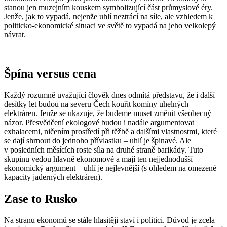
stanou jen muzejním kouskem symbolizující část průmyslové éry.
Jenže, jak to vypadá, nejenže uhlí neztrácí na síle, ale vzhledem k
politicko-ekonomické situaci ve světě to vypadá na jeho velkolepý
návrat.
Špína versus cena
Každý rozumně uvažující člověk dnes odmítá představu, že i další
desítky let budou na severu Čech kouřit komíny uhelných
elektráren. Jenže se ukazuje, že budeme muset změnit všeobecný
názor. Přesvědčení ekologové budou i nadále argumentovat
exhalacemi, ničením prostředí při těžbě a dalšími vlastnostmi, které
se dají shrnout do jednoho přívlastku – uhlí je špinavé. Ale
v posledních měsících roste síla na druhé straně barikády. Tuto
skupinu vedou hlavně ekonomové a mají ten nejjednodušší
ekonomický argument – uhlí je nejlevnější (s ohledem na omezené
kapacity jaderných elektráren).
Zase to Rusko
Na stranu ekonomů se stále hlasitěji staví i politici. Důvod je zcela