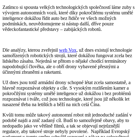
Zatímco si spousta velkých technologických společností láme zuby s
vývojem autonomních vozů, které díky pokročilému systému umělé
inteligence dokážou řídit auto bez řidiče ve všech možných
podmínkách, neuvědomujeme si nástup další, dříve pouze
vědeckofantastické představy – zabijáckých robotů.
Dle analýzy, kterou zveřejnil
web Vox
, už dnes existují technologie
samořízených robotických strojů, které dokážou fungovat zcela bez
lidského zásahu. Nejedná se přitom o nějaké chodící terminátory
napodobující člověka, ale o obří drony vybavené přesnými a
účinnými zbraněmi a raketami.
Už dnes jsou totiž armádní drony schopné létat zcela samostatně, a
hlavně rozpoznávat objekty a cíle. S vysokým rozlišením kamer a
pokročilými systémy umělé inteligence už dokážou i bez problémů
rozpoznávat i tváře, což jsou technologie, které jsou již několik let
nasazené třeba na letištích a běží na nich celá Čína.
Kvůli tomu může takový autonomní robot mít jednoduché zadání v
podobě najdi a znič zadaný cíl. Budí to samozřejmě obavy, aby to
nedopadlo jako ve většině filmů, a tak se objevují nejrůznější
regulace, aby takové stroje nebyly povolené. Například Evropský
parlament v tomto směru schválil usnesení a zákaz na celosvětové