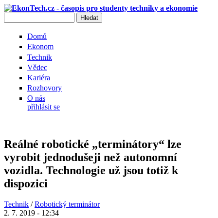
Přejít k hlavnímu obsahu
Hledat
Vyhledávání
Domů
Ekonom
Technik
Vědec
Kariéra
Rozhovory
O nás
přihlásit se
Reálné robotické „terminátory“ lze
vyrobit jednodušeji než autonomní
vozidla. Technologie už jsou totiž k
dispozici
Technik
/
Robotický terminátor
2. 7. 2019 - 12:34