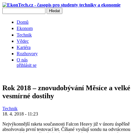
Přejít k hlavnímu obsahu
Hledat
Vyhledávání
Domů
Ekonom
Technik
Vědec
Kariéra
Rozhovory
O nás
přihlásit se
Rok 2018 – znovudobývání Měsíce a velké
vesmírné dostihy
Technik
18. 4. 2018 - 11:23
Nejvýkonnější raketa současnosti Falcon Heavy již v únoru úspěšně
absolvovala první testovací let. Číňané vysílají sondu na odvrácenou