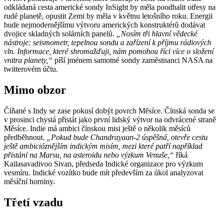
odkládaná cesta americké sondy InSight by měla poodhalit otřesy na
rudé planetě, opustit Zemi by měla v květnu letošního roku. Energii
bude nejmodernějšímu výtvoru amerických konstruktérů dodávat
dvojice skladných solárních panelů.
„Nosím tři hlavní vědecké
nástroje: seismometr, tepelnou sondu a zařízení k příjmu rádiových
vln. Informace, které shromažďuji, nám pomohou říci více o složení
vnitra planety,“
píší jménem samotné sondy zaměstnanci NASA na
twitterovém účtu.
Mimo obzor
Číňané s Indy se zase pokusí dobýt povrch Měsíce. Čínská sonda se
v prosinci chystá přistát jako první lidský výtvor na odvrácené straně
Měsíce. Indie má ambici čínskou misi ještě o několik měsíců
předběhnout.
„Pokud bude Chandrayaan-2 úspěšná, otevře cestu
ještě ambicióznějším indickým misím, mezi které patří například
přistání na Marsu, na asteroidu nebo výzkum Venuše,“
říká
Kailasavadivoo Sivan, předseda Indické organizace pro výzkum
vesmíru. Indické vozítko bude mít především za úkol analyzovat
měsíční horniny.
Třetí vzadu