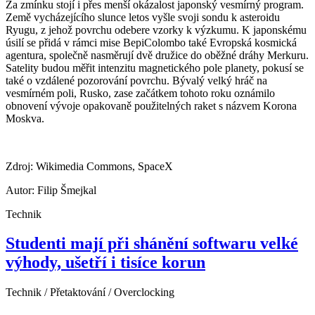
Za zmínku stojí i přes menší okázalost japonský vesmírný program.
Země vycházejícího slunce letos vyšle svoji sondu k asteroidu
Ryugu, z jehož povrchu odebere vzorky k výzkumu. K japonskému
úsilí se přidá v rámci mise BepiColombo také Evropská kosmická
agentura, společně nasměrují dvě družice do oběžné dráhy Merkuru.
Satelity budou měřit intenzitu magnetického pole planety, pokusí se
také o vzdálené pozorování povrchu. Bývalý velký hráč na
vesmírném poli, Rusko, zase začátkem tohoto roku oznámilo
obnovení vývoje opakovaně použitelných raket s názvem Korona
Moskva.
Zdroj: Wikimedia Commons, SpaceX
Autor: Filip Šmejkal
Technik
Studenti mají při shánění softwaru velké
výhody, ušetří i tisíce korun
Technik / Přetaktování / Overclocking