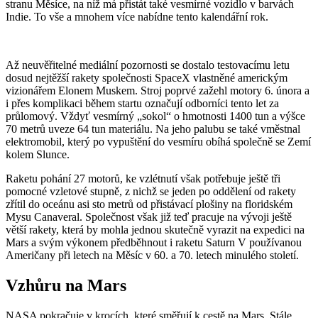
stranu Měsíce, na níž má přistát také vesmírné vozidlo v barvách
Indie. To vše a mnohem více nabídne tento kalendářní rok.
Až neuvěřitelné mediální pozornosti se dostalo testovacímu letu
dosud nejtěžší rakety společnosti SpaceX vlastněné americkým
vizionářem Elonem Muskem. Stroj poprvé zažehl motory 6. února a
i přes komplikaci během startu označují odborníci tento let za
průlomový. Vždyť vesmírný „sokol“ o hmotnosti 1400 tun a výšce
70 metrů uveze 64 tun materiálu. Na jeho palubu se také vměstnal
elektromobil, který po vypuštění do vesmíru obíhá společně se Zemí
kolem Slunce.
Raketu pohání 27 motorů, ke vzlétnutí však potřebuje ještě tři
pomocné vzletové stupně, z nichž se jeden po oddělení od rakety
zřítil do oceánu asi sto metrů od přistávací plošiny na floridském
Mysu Canaveral. Společnost však již teď pracuje na vývoji ještě
větší rakety, která by mohla jednou skutečně vyrazit na expedici na
Mars a svým výkonem předběhnout i raketu Saturn V používanou
Američany při letech na Měsíc v 60. a 70. letech minulého století.
Vzhůru na Mars
NASA pokračuje v krocích, které směřují k cestě na Mars. Stále