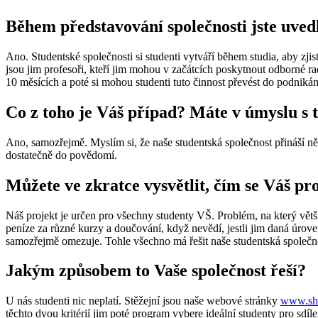
Během představování společnosti jste uvedl
Ano. Studentské společnosti si studenti vytváří během studia, aby zjisti
jsou jim profesoři, kteří jim mohou v začátcích poskytnout odborné rad
10 měsících a poté si mohou studenti tuto činnost převést do podniká
Co z toho je Váš případ? Máte v úmyslu s
Ano, samozřejmě. Myslím si, že naše studentská společnost přináší něco
dostatečně do povědomí.
Můžete ve zkratce vysvětlit, čím se Váš pr
Náš projekt je určen pro všechny studenty VŠ. Problém, na který většin
peníze za různé kurzy a doučování, když nevědí, jestli jim daná úrov
samozřejmě omezuje. Tohle všechno má řešit naše studentská společn
Jakým způsobem to Vaše společnost řeší?
U nás studenti nic neplatí. Stěžejní jsou naše webové stránky
www.sha
těchto dvou kritérií jim poté program vybere ideální studenty pro sdíle