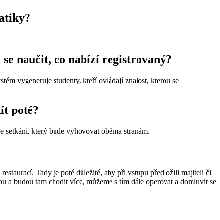
matiky?
se naučit, co nabízí registrovaný?
ém vygeneruje studenty, kteří ovládají znalost, kterou se
ít poté?
ase setkání, který bude vyhovovat oběma stranám.
staurací. Tady je poté důležité, aby při vstupu předložili majiteli či
enou a budou tam chodit více, můžeme s tím dále operovat a domluvit se