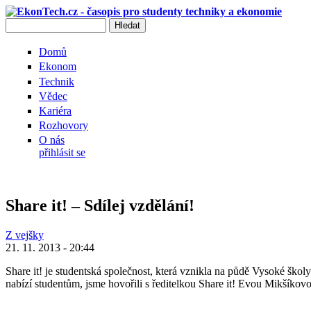
Přejít k hlavnímu obsahu
Hledat
Vyhledávání
Domů
Ekonom
Technik
Vědec
Kariéra
Rozhovory
O nás
přihlásit se
Share it! – Sdílej vzdělání!
Z vejšky
21. 11. 2013 - 20:44
Share it! je studentská společnost, která vznikla na půdě Vysoké školy
nabízí studentům, jsme hovořili s ředitelkou Share it! Evou Mikšíkov