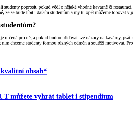
studenty poprosit, pokud vědí o nějaké vhodné kavárně či restauraci, a
né, že se bude líbit i dalším studentům a my tu opět můžeme lobovat v j
m studentům?
je určená pro ně, a pokud budou přidávat své názory na kavárny, psát ref
k nim chceme studenty formou různých odměn a soutěží motivovat. Proto 
 kvalitní obsah“
T můžete vyhrát tablet i stipendium