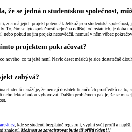
a, že se jedná o studentskou společnost, můž
li, zda má jejich projekt potenciál. Jelikož jsou studentská společnost, j
y. To, čím se tyto společnosti zejména odlišují od ostatních, je doba ur
ní, nebo pokud se jim projekt neosvědčil, nemusí v něm vůbec pokračov
 tímto projektem pokračovat?
 nového, co tu ještě není. Navíc deset měsíců je sice dostatečně dlouhá
ojekt zabývá?
a studentů naráží je, že nemají dostatek finančních prostředků na to, ab
eň nebo lektor budou vyhovovat. Dalším problémem pak je, že se musejí d
ost.
re-it.cz
, kde se studenti bezplatně registrují, vyplní svůj profil a napí
ní znalostí.
Možnost se zaregistrovat bude již příští týden!!!