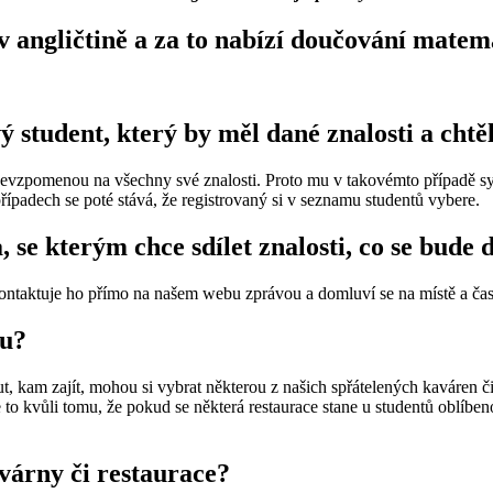
t v angličtině a za to nabízí doučování mate
student, který by měl dané znalosti a chtěl 
evzpomenou na všechny své znalosti. Proto mu v takovémto případě syst
řípadech se poté stává, že registrovaný si v seznamu studentů vybere.
se kterým chce sdílet znalosti, co se bude d
, kontaktuje ho přímo na našem webu zprávou a domluví se na místě a č
ru?
 kam zajít, mohou si vybrat některou z našich spřátelených kaváren či re
Je to kvůli tomu, že pokud se některá restaurace stane u studentů oblíb
várny či restaurace?