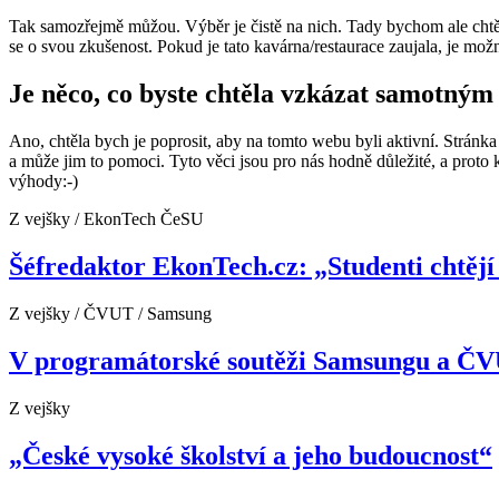
Tak samozřejmě můžou. Výběr je čistě na nich. Tady bychom ale chtěli 
se o svou zkušenost. Pokud je tato kavárna/restaurace zaujala, je mož
Je něco, co byste chtěla vzkázat samotný
Ano, chtěla bych je poprosit, aby na tomto webu byli aktivní. Stránka 
a může jim to pomoci. Tyto věci jsou pro nás hodně důležité, a proto 
výhody:-)
Z vejšky / EkonTech ČeSU
Šéfredaktor EkonTech.cz: „Studenti chtějí
Z vejšky / ČVUT / Samsung
V programátorské soutěži Samsungu a ČVU
Z vejšky
„České vysoké školství a jeho budoucnost“