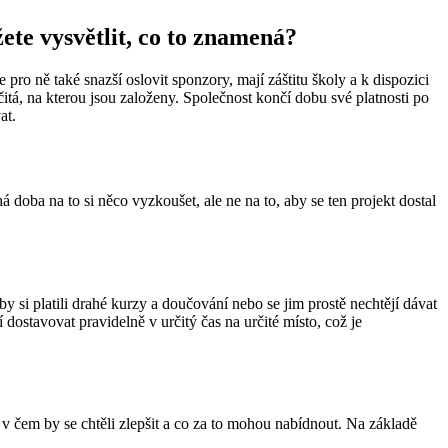
ete vysvětlit, co to znamená?
e pro ně také snazší oslovit sponzory, mají záštitu školy a k dispozici
čitá, na kterou jsou založeny. Společnost končí dobu své platnosti po
at.
 doba na to si něco vyzkoušet, ale ne na to, aby se ten projekt dostal
y si platili drahé kurzy a doučování nebo se jim prostě nechtějí dávat
ostavovat pravidelně v určitý čas na určité místo, což je
ší, v čem by se chtěli zlepšit a co za to mohou nabídnout. Na základě