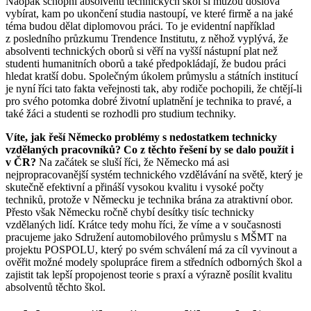
Naopak schopní absolventi technických škol si můžou doslova
vybírat, kam po ukončení studia nastoupí, ve které firmě a na jaké
téma budou dělat diplomovou práci. To je evidentní například
z posledního průzkumu Trendence Institutu, z něhož vyplývá, že
absolventi technických oborů si věří na vyšší nástupní plat než
studenti humanitních oborů a také předpokládají, že budou práci
hledat kratší dobu. Společným úkolem průmyslu a státních institucí
je nyní říci tato fakta veřejnosti tak, aby rodiče pochopili, že chtějí-li
pro svého potomka dobré životní uplatnění je technika to pravé, a
také žáci a studenti se rozhodli pro studium techniky.
Víte, jak řeší Německo problémy s nedostatkem technicky
vzdělaných pracovníků? Co z těchto řešení by se dalo použít i
v ČR?
Na začátek se sluší říci, že Německo má asi
nejpropracovanější systém technického vzdělávání na světě, který je
skutečně efektivní a přináší vysokou kvalitu i vysoké počty
techniků, protože v Německu je technika brána za atraktivní obor.
Přesto však Německu ročně chybí desítky tisíc technicky
vzdělaných lidí. Krátce tedy mohu říci, že víme a v současnosti
pracujeme jako Sdružení automobilového průmyslu s MŠMT na
projektu POSPOLU, který po svém schválení má za cíl vyvinout a
ověřit možné modely spolupráce firem a středních odborných škol a
zajistit tak lepší propojenost teorie s praxí a výrazně posílit kvalitu
absolventů těchto škol.