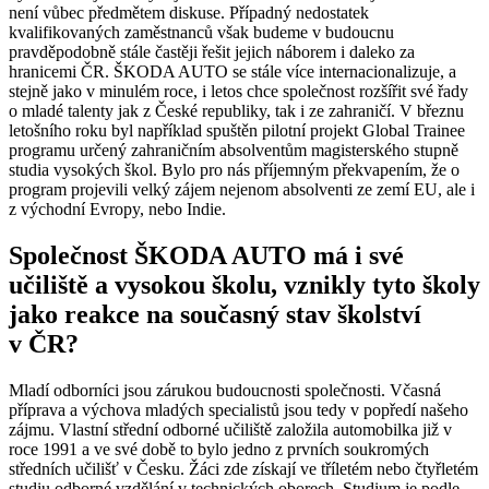
není vůbec předmětem diskuse. Případný nedostatek
kvalifikovaných zaměstnanců však budeme v budoucnu
pravděpodobně stále častěji řešit jejich náborem i daleko za
hranicemi ČR. ŠKODA AUTO se stále více internacionalizuje, a
stejně jako v minulém roce, i letos chce společnost rozšířit své řady
o mladé talenty jak z České republiky, tak i ze zahraničí. V březnu
letošního roku byl například spuštěn pilotní projekt Global Trainee
programu určený zahraničním absolventům magisterského stupně
studia vysokých škol. Bylo pro nás příjemným překvapením, že o
program projevili velký zájem nejenom absolventi ze zemí EU, ale i
z východní Evropy, nebo Indie.
Společnost ŠKODA AUTO má i své
učiliště a vysokou školu, vznikly tyto školy
jako reakce na současný stav školství
v ČR?
Mladí odborníci jsou zárukou budoucnosti společnosti. Včasná
příprava a výchova mladých specialistů jsou tedy v popředí našeho
zájmu. Vlastní střední odborné učiliště založila automobilka již v
roce 1991 a ve své době to bylo jedno z prvních soukromých
středních učilišť v Česku. Žáci zde získají ve tříletém nebo čtyřletém
studiu odborné vzdělání v technických oborech. Studium je podle