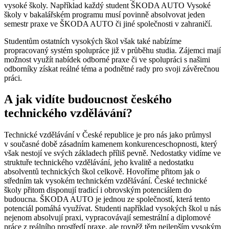
vysoké školy. Například každý student ŠKODA AUTO Vysoké
školy v bakalářském programu musí povinně absolvovat jeden
semestr praxe ve ŠKODA AUTO či jiné společnosti v zahraničí.
Studentům ostatních vysokých škol však také nabízíme
propracovaný systém spolupráce již v průběhu studia. Zájemci mají
možnost využít nabídek odborné praxe či ve spolupráci s našimi
odborníky získat reálné téma a podnětné rady pro svoji závěrečnou
práci.
A jak vidíte budoucnost českého
technického vzdělávání?
Technické vzdělávání v České republice je pro nás jako průmysl
v současné době zásadním kamenem konkurenceschopnosti, který
však nestojí ve svých základech příliš pevně. Nedostatky vidíme ve
struktuře technického vzdělávání, jeho kvalitě a nedostatku
absolventů technických škol celkově. Hovoříme přitom jak o
středním tak vysokém technickém vzdělávání. České technické
školy přitom disponují tradicí i obrovským potenciálem do
budoucna. ŠKODA AUTO je jednou ze společností, která tento
potenciál pomáhá využívat. Studenti například vysokých škol u nás
nejenom absolvují praxi, vypracovávají semestrální a diplomové
práce z reálního prostředí praxe, ale rovněž těm nejlepším vysokým