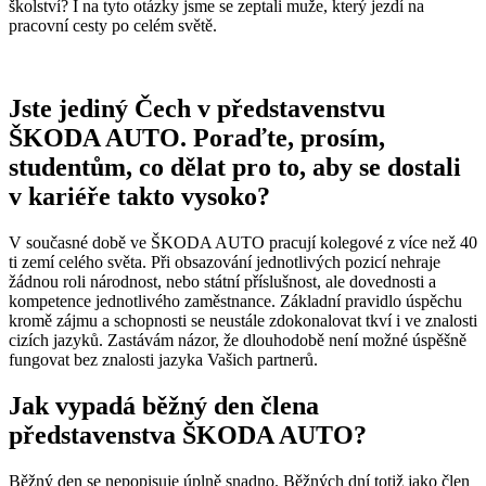
školství? I na tyto otázky jsme se zeptali muže, který jezdí na
pracovní cesty po celém světě.
Jste jediný Čech v představenstvu
ŠKODA AUTO. Poraďte, prosím,
studentům, co dělat pro to, aby se dostali
v kariéře takto vysoko?
V současné době ve ŠKODA AUTO pracují kolegové z více než 40
ti zemí celého světa. Při obsazování jednotlivých pozicí nehraje
žádnou roli národnost, nebo státní příslušnost, ale dovednosti a
kompetence jednotlivého zaměstnance. Základní pravidlo úspěchu
kromě zájmu a schopnosti se neustále zdokonalovat tkví i ve znalosti
cizích jazyků. Zastávám názor, že dlouhodobě není možné úspěšně
fungovat bez znalosti jazyka Vašich partnerů.
Jak vypadá běžný den člena
představenstva ŠKODA AUTO?
Běžný den se nepopisuje úplně snadno. Běžných dní totiž jako člen