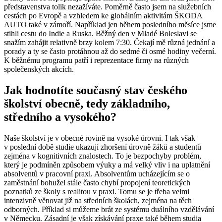
představenstva tolik nezažíváte. Poměrně často jsem na služebních
cestách po Evropě a vzhledem ke globálním aktivitám ŠKODA
AUTO také v zámoří. Například jen během posledního měsíce jsme
stihli cestu do Indie a Ruska. Běžný den v Mladé Boleslavi se
snažím zahájit relativně brzy kolem 7:30. Čekají mě různá jednání a
porady a ty se často protáhnou až do sedmé či osmé hodiny večerní.
K běžnému programu patří i reprezentace firmy na různých
společenských akcích.
Jak hodnotíte současný stav českého
školství obecně, tedy základního,
středního a vysokého?
Naše školství je v obecné rovině na vysoké úrovni. I tak však
v poslední době studie ukazují zhoršení úrovně žáků a studentů
zejména v kognitivních znalostech. To je bezpochyby problém,
který je podmíněn způsobem výuky a má velký vliv i na uplatnění
absolventů v pracovní praxi. Absolventům ucházejícím se o
zaměstnání bohužel stále často chybí propojení teoretických
poznatků ze školy s realitou v praxi. Tomu se je třeba velmi
intenzivně věnovat již na středních školách, zejména na těch
odborných. Příklad si můžeme brát ze systému duálního vzdělávání
v Německu. Zásadní je však získávání praxe také během studia