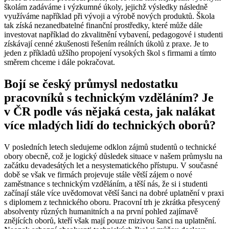
školám zadáváme i výzkumné úkoly, jejichž výsledky následně
využíváme například při vývoji a výrobě nových produktů. Škola
tak získá nezanedbatelné finanční prostředky, které může dále
investovat například do zkvalitnění vybavení, pedagogové i studenti
získávají cenné zkušenosti řešením reálních úkolů z praxe. Je to
jeden z příkladů užšího propojení vysokých škol s firmami a tímto
směrem chceme i dále pokračovat.
Bojí se český průmysl nedostatku
pracovníků s technickým vzděláním? Je
v ČR podle vás nějaká cesta, jak nalákat
více mladých lidí do technických oborů?
V posledních letech sledujeme odklon zájmů studentů o technické
obory obecně, což je logický důsledek situace v našem průmyslu na
začátku devadesátých let a nesystematického přístupu. V současné
době se však ve firmách projevuje stále větší zájem o nové
zaměstnance s technickým vzděláním, a těší nás, že si i studenti
začínají stále více uvědomovat větší šanci na dobré uplatnění v praxi
s diplomem z technického oboru. Pracovní trh je zkrátka přesycený
absolventy různých humanitních a na první pohled zajímavě
znějících oborů, kteří však mají pouze mizivou šanci na uplatnění.