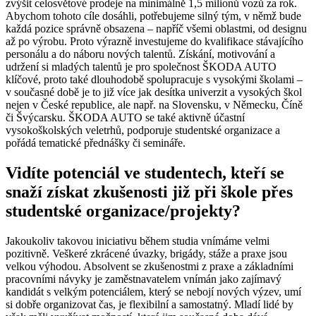
zvýšit celosvětové prodeje na minimálně 1,5 milionů vozů za rok.
Abychom tohoto cíle dosáhli, potřebujeme silný tým, v němž bude
každá pozice správně obsazena – napříč všemi oblastmi, od designu
až po výrobu. Proto výrazně investujeme do kvalifikace stávajícího
personálu a do náboru nových talentů. Získání, motivování a
udržení si mladých talentů je pro společnost ŠKODA AUTO
klíčové, proto také dlouhodobě spolupracuje s vysokými školami –
v současné době je to již více jak desítka univerzit a vysokých škol
nejen v České republice, ale např. na Slovensku, v Německu, Číně
či Švýcarsku. ŠKODA AUTO se také aktivně účastní
vysokoškolských veletrhů, podporuje studentské organizace a
pořádá tematické přednášky či semináře.
Vidíte potenciál ve studentech, kteří se
snaží získat zkušenosti již při škole přes
studentské organizace/projekty?
Jakoukoliv takovou iniciativu během studia vnímáme velmi
pozitivně. Veškeré zkrácené úvazky, brigády, stáže a praxe jsou
velkou výhodou. Absolvent se zkušenostmi z praxe a základními
pracovními návyky je zaměstnavatelem vnímán jako zajímavý
kandidát s velkým potenciálem, který se nebojí nových výzev, umí
si dobře organizovat čas, je flexibilní a samostatný. Mladí lidé by