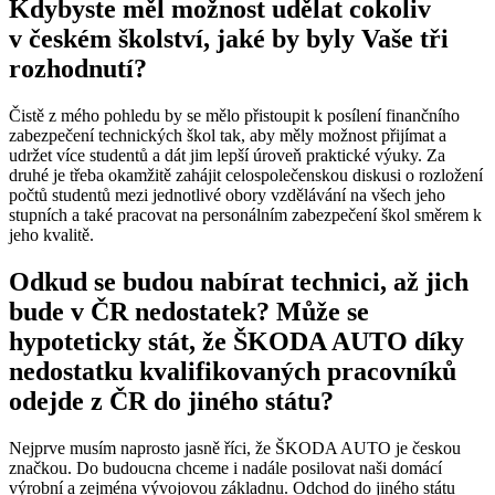
Kdybyste měl možnost udělat cokoliv
v českém školství, jaké by byly Vaše tři
rozhodnutí?
Čistě z mého pohledu by se mělo přistoupit k posílení finančního
zabezpečení technických škol tak, aby měly možnost přijímat a
udržet více studentů a dát jim lepší úroveň praktické výuky. Za
druhé je třeba okamžitě zahájit celospolečenskou diskusi o rozložení
počtů studentů mezi jednotlivé obory vzdělávání na všech jeho
stupních a také pracovat na personálním zabezpečení škol směrem k
jeho kvalitě.
Odkud se budou nabírat technici, až jich
bude v ČR nedostatek? Může se
hypoteticky stát, že ŠKODA AUTO díky
nedostatku kvalifikovaných pracovníků
odejde z ČR do jiného státu?
Nejprve musím naprosto jasně říci, že ŠKODA AUTO je českou
značkou. Do budoucna chceme i nadále posilovat naši domácí
výrobní a zejména vývojovou základnu. Odchod do jiného státu