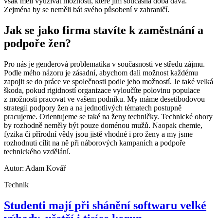
však měli využívat možností, které jim současná doba dává.
Zejména by se neměli bát svého působení v zahraničí.
Jak se jako firma stavíte k zaměstnání a
podpoře žen?
Pro nás je genderová problematika v současnosti ve středu zájmu.
Podle mého názoru je zásadní, abychom dali možnost každému
zapojit se do práce ve společnosti podle jeho možností. Je také velká
škoda, pokud rigidností organizace vyloučíte polovinu populace
z možnosti pracovat ve vašem podniku. My máme desetibodovou
strategii podpory žen a na jednotlivých tématech postupně
pracujeme. Orientujeme se také na ženy techničky. Technické obory
by rozhodně neměly být pouze doménou mužů. Naopak chemie,
fyzika či přírodní vědy jsou jistě vhodné i pro ženy a my jsme
rozhodnuti cílit na ně při náborových kampaních a podpoře
technického vzdělání.
Autor: Adam Kovář
Technik
Studenti mají při shánění softwaru velké