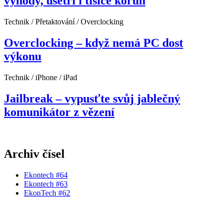
výhody, ušetří i tisíce korun
Technik / Přetaktování / Overclocking
Overclocking – když nemá PC dost
výkonu
Technik / iPhone / iPad
Jailbreak – vypusťte svůj jablečný
komunikátor z vězení
Archiv čísel
Ekontech #64
Ekontech #63
EkonTech #62