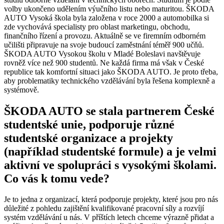
volby ukončeno udělením výučního listu nebo maturitou. ŠKODA
AUTO Vysoká škola byla založena v roce 2000 a automobilka si
zde vychovává specialisty pro oblast marketingu, obchodu,
finančního řízení a provozu. Aktuálně se ve firemním odborném
učilišti připravuje na svoje budoucí zaměstnání téměř 900 učňů.
ŠKODA AUTO Vysokou školu v Mladé Boleslavi navštěvuje
rovněž více než 900 studentů. Ne každá firma má však v České
republice tak komfortní situaci jako ŠKODA AUTO. Je proto třeba,
aby problematiky technického vzdělávání byla řešena komplexně a
systémově.
ŠKODA AUTO se stala partnerem České
studentské unie, podporuje různé
studentské organizace a projekty
(například studentské formule) a je velmi
aktivní ve spolupráci s vysokými školami.
Co vás k tomu vede?
Je to jedna z organizací, která podporuje projekty, které jsou pro nás
důležité z pohledu zajištění kvalifikované pracovní síly a rozvíjí
systém vzdělávání u nás. V příštích letech chceme výrazně přidat a