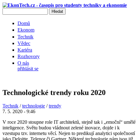
Přejít k hlavnímu obsahu
Hledat
Vyhledávání
Domů
Ekonom
Technik
Vědec
Kariéra
Rozhovory
O nás
přihlásit se
Technologické trendy roku 2020
Technik
/
technologie
/
trendy
7. 5. 2020 - 9:46
V roce 2020 stoupne role IT architektů, stejně tak i „emoční“ umělé
inteligence. Světu budou vládnout zelené inovace, dojde i k
vzestupu tzv. internetu věcí. Nejen to predikují analytici společností
jako Deloitte, Telenor či Gartner. Některé technologie nám jsou již