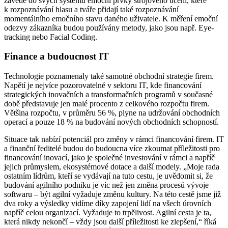
zavede do svých systémů emoční prvky strojového učení, které
k rozpoznávání hlasu a tváře přidají také rozpoznávání
momentálního emočního stavu daného uživatele. K měření emoční
odezvy zákazníka budou používány metody, jako jsou např. Eye-
tracking nebo Facial Coding.
Finance a budoucnost IT
Technologie poznamenaly také samotné obchodní strategie firem.
Napětí je nejvíce pozorovatelné v sektoru IT, kde financování
strategických inovačních a transformačních programů v současné
době představuje jen malé procento z celkového rozpočtu firem.
Většina rozpočtu, v průměru 56 %, plyne na udržování obchodních
operací a pouze 18 % na budování nových obchodních schopností.
Situace tak nabízí potenciál pro změny v rámci financování firem. IT
a finanční ředitelé budou do budoucna více zkoumat příležitosti pro
financování inovací, jako je společné investování v rámci a napříč
jejich průmyslem, ekosystémové dotace a další modely. „Moje rada
ostatním lídrům, kteří se vydávají na tuto cestu, je uvědomit si, že
budování agilního podniku je víc než jen změna procesů vývoje
softwaru – být agilní vyžaduje změnu kultury. Na této cestě jsme již
dva roky a výsledky vidíme díky zapojení lidí na všech úrovních
napříč celou organizací. Vyžaduje to trpělivost. Agilní cesta je ta,
která nikdy nekončí – vždy jsou další příležitosti ke zlepšení,“ říká