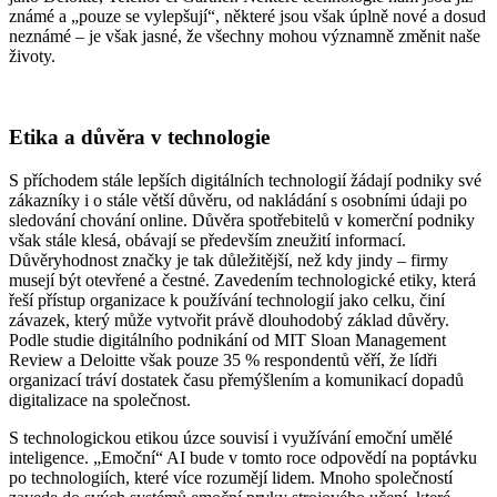
známé a „pouze se vylepšují“, některé jsou však úplně nové a dosud
neznámé – je však jasné, že všechny mohou významně změnit naše
životy.
Etika a důvěra v technologie
S příchodem stále lepších digitálních technologií žádají podniky své
zákazníky i o stále větší důvěru, od nakládání s osobními údaji po
sledování chování online. Důvěra spotřebitelů v komerční podniky
však stále klesá, obávají se především zneužití informací.
Důvěryhodnost značky je tak důležitější, než kdy jindy – firmy
musejí být otevřené a čestné. Zavedením technologické etiky, která
řeší přístup organizace k používání technologií jako celku, činí
závazek, který může vytvořit právě dlouhodobý základ důvěry.
Podle studie digitálního podnikání od MIT Sloan Management
Review a Deloitte však pouze 35 % respondentů věří, že lídři
organizací tráví dostatek času přemýšlením a komunikací dopadů
digitalizace na společnost.
S technologickou etikou úzce souvisí i využívání emoční umělé
inteligence. „Emoční“ AI bude v tomto roce odpovědí na poptávku
po technologiích, které více rozumějí lidem. Mnoho společností