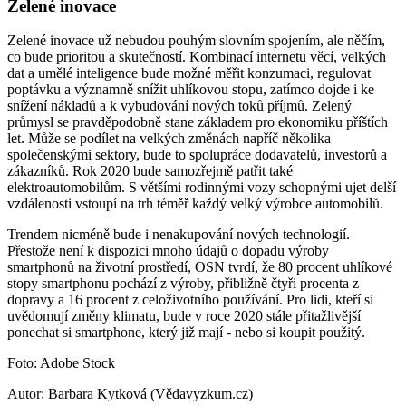
Zelené inovace
Zelené inovace už nebudou pouhým slovním spojením, ale něčím,
co bude prioritou a skutečností. Kombinací internetu věcí, velkých
dat a umělé inteligence bude možné měřit konzumaci, regulovat
poptávku a významně snížit uhlíkovou stopu, zatímco dojde i ke
snížení nákladů a k vybudování nových toků příjmů. Zelený
průmysl se pravděpodobně stane základem pro ekonomiku příštích
let. Může se podílet na velkých změnách napříč několika
společenskými sektory, bude to spolupráce dodavatelů, investorů a
zákazníků. Rok 2020 bude samozřejmě patřit také
elektroautomobilům. S většími rodinnými vozy schopnými ujet delší
vzdálenosti vstoupí na trh téměř každý velký výrobce automobilů.
Trendem nicméně bude i nenakupování nových technologií.
Přestože není k dispozici mnoho údajů o dopadu výroby
smartphonů na životní prostředí, OSN tvrdí, že 80 procent uhlíkové
stopy smartphonu pochází z výroby, přibližně čtyři procenta z
dopravy a 16 procent z celoživotního používání. Pro lidi, kteří si
uvědomují změny klimatu, bude v roce 2020 stále přitažlivější
ponechat si smartphone, který již mají - nebo si koupit použitý.
Foto: Adobe Stock
Autor: Barbara Kytková (Vědavyzkum.cz)