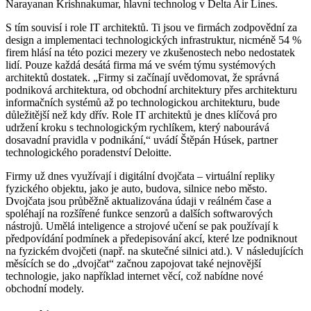
Narayanan Krishnakumar, hlavní technolog v Delta Air Lines.
S tím souvisí i role IT architektů. Ti jsou ve firmách zodpovědní za
design a implementaci technologických infrastruktur, nicméně 54 %
firem hlásí na této pozici mezery ve zkušenostech nebo nedostatek
lidí. Pouze každá desátá firma má ve svém týmu systémových
architektů dostatek. „Firmy si začínají uvědomovat, že správná
podniková architektura, od obchodní architektury přes architekturu
informačních systémů až po technologickou architekturu, bude
důležitější než kdy dřív. Role IT architektů je dnes klíčová pro
udržení kroku s technologickým rychlíkem, který nabourává
dosavadní pravidla v podnikání,“ uvádí Štěpán Húsek, partner
technologického poradenství Deloitte.
Firmy už dnes využívají i digitální dvojčata – virtuální repliky
fyzického objektu, jako je auto, budova, silnice nebo město.
Dvojčata jsou průběžně aktualizována údaji v reálném čase a
spoléhají na rozšířené funkce senzorů a dalších softwarových
nástrojů. Umělá inteligence a strojové učení se pak používají k
předpovídání podmínek a předepisování akcí, které lze podniknout
na fyzickém dvojčeti (např. na skutečné silnici atd.). V následujících
měsících se do „dvojčat“ začnou zapojovat také nejnovější
technologie, jako například internet věcí, což nabídne nové
obchodní modely.