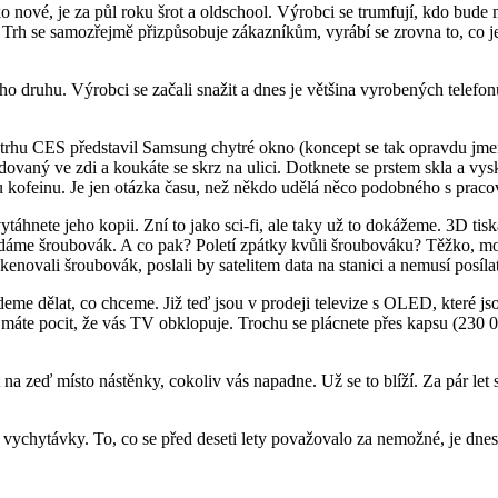
o nové, je za půl roku šrot a oldschool. Výrobci se trumfují, kdo bude mí
 Trh se samozřejmě přizpůsobuje zákazníkům, vyrábí se zrovna to, co je 
vého druhu. Výrobci se začali snažit a dnes je většina vyrobených tele
etrhu CES představil Samsung chytré okno (koncept se tak opravdu jm
udovaný ve zdi a koukáte se skrz na ulici. Dotknete se prstem skla a vy
u kofeinu. Je jen otázka času, než někdo udělá něco podobného s pracov
ytáhnete jeho kopii. Zní to jako sci-fi, ale taky už to dokážeme. 3D tisk
d dáme šroubovák. A co pak? Poletí zpátky kvůli šroubováku? Těžko, mo
enovali šroubovák, poslali by satelitem data na stanici a nemusí posíla
deme dělat, co chceme. Již teď jsou v prodeji televize s OLED, které j
máte pocit, že vás TV obklopuje. Trochu se plácnete přes kapsu (230 0
na zeď místo nástěnky, cokoliv vás napadne. Už se to blíží. Za pár le
vé vychytávky. To, co se před deseti lety považovalo za nemožné, je dn