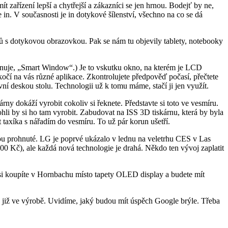
t zařízení lepší a chytřejší a zákazníci se jen hrnou. Bodejť by ne,
in. V současnosti je in dotykové šílenství, všechno na co se dá
fonů s dotykovou obrazovkou. Pak se nám tu objevily tablety, notebooky
enuje, „Smart Window“.) Je to vskutku okno, na kterém je LCD
skočí na vás různé aplikace. Zkontrolujete předpověď počasí, přečtete
ní deskou stolu. Technologii už k tomu máme, stačí ji jen využít.
árny dokáží vyrobit cokoliv si řeknete. Představte si toto ve vesmíru.
hli by si ho tam vyrobit. Zabudovat na ISS 3D tiskárnu, která by byla
t taxíka s nářadím do vesmíru. To už pár korun ušetří.
sou prohnuté. LG je poprvé ukázalo v lednu na veletrhu CES v Las
00 Kč), ale každá nová technologie je drahá. Někdo ten vývoj zaplatit
t si koupíte v Hornbachu místo tapety OLED display a budete mít
es již ve výrobě. Uvidíme, jaký budou mít úspěch Google brýle. Třeba