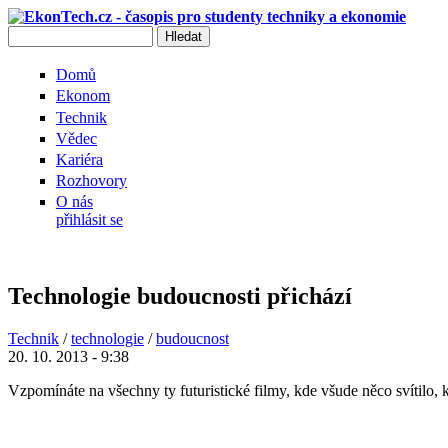
Přejít k hlavnímu obsahu
Hledat
Vyhledávání
Domů
Ekonom
Technik
Vědec
Kariéra
Rozhovory
O nás
přihlásit se
Technologie budoucnosti přichází
Technik
/
technologie
/
budoucnost
20. 10. 2013 - 9:38
Vzpomínáte na všechny ty futuristické filmy, kde všude něco svítilo,