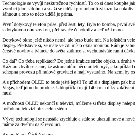
Technologie se vyvíjí neskutečnou rychlostí. To co si dnes koupíte jak
výrobci jdou s dobou a snaží se udělat pro pohodlí zákazníka cokoliv.
šáhnout a ono to něco udělá je prima.
První dotykový telefon přišel před šesti lety. Byla to bomba, první s
s dotykovou obrazovkou, přehrávače čehokoliv a teď už i okno.
Dotykové okno ještě nikdo nemá, ale brzo bude mít. Na loňském vel
displej. Představte si, že máte ve zdi místo okna monitor. Rám je zab
čerstvé noviny a tvítnete do světa zatímco si vychutnáváte ranní dávk
Co dál? Co třeba replikátor? Do jedné krabice strčíte objekt, z druhé v
Každou chvíli se stane, že astronautům něco odletí pryč, jako příkla
schopna provozu při nulové gravitaci a mají vystaráno. Na zemi by osk
A s příchodem OLED to bude ještě lepší! To už si s displejem pak bu
Vegas, teď jdou do prodeje. Uhlopříčku mají 140 cm a díky zakřivení 
musí.
A možnosti OLED nekončí u televizí, můžeme si třeba display nalepit 
pořádnou televizi přes celou stěnu.
Vývoj technologií se neustále zrychluje a stále se ukazují nové a no
máme za dveřmi další revoluci.
Autor: Karel Čárlí Nohava