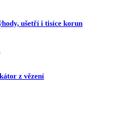
hody, ušetří i tisíce korun
u
kátor z vězení