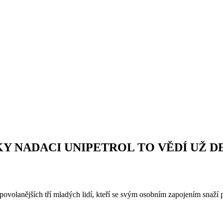
KY NADACI UNIPETROL TO VĚDÍ UŽ D
povolanějších tří mladých lidí, kteří se svým osobním zapojením snaží p