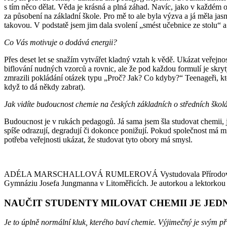
s tím něco dělat. Věda je krásná a plná záhad. Navíc, jako v každém 
za působení na základní škole. Pro mě to ale byla výzva a já měla ja
takovou. V podstatě jsem jim dala svolení „smést učebnice ze stolu“ a
Co Vás motivuje o dodává energii?
Přes deset let se snažím vytvářet kladný vztah k vědě. Ukázat veřejnos
biflování nudných vzorců a rovnic, ale že pod každou formulí je skryt
zmrazili pokládání otázek typu „Proč? Jak? Co kdyby?“ Teenageři, kteř
když to dá někdy zabrat).
Jak vidíte budoucnost chemie na českých základních o středních škol
Budoucnost je v rukách pedagogů. Já sama jsem šla studovat chemii,
spíše odrazují, degradují či dokonce ponižují. Pokud společnost má mí
potřeba veřejnosti ukázat, že studovat tyto obory má smysl.
ADÉLA MARSCHALLOVÁ RUMLEROVÁ Vystudovala Přírodovědeckou faku
Gymnáziu Josefa Jungmanna v Litoměřicích. Je autorkou a lektorkou 
NAUČIT STUDENTY MILOVAT CHEMII JE JEDN
Je to úplně normální kluk, kterého baví chemie. Výjimečný je svým pří