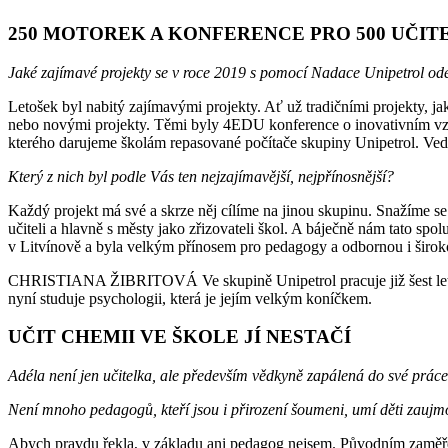
250 MOTOREK A KONFERENCE PRO 500 UČITE
Jaké zajímavé projekty se v roce 2019 s pomocí Nadace Unipetrol od
Letošek byl nabitý zajímavými projekty. Ať už tradičními projekty, 
nebo novými projekty. Těmi byly 4EDU konference o inovativním vzděl
kterého darujeme školám repasované počítače skupiny Unipetrol. Vedle
Který z nich byl podle Vás ten nejzajímavější, nejpřínosnější?
Každý projekt má své a skrze něj cílíme na jinou skupinu. Snažíme se p
učiteli a hlavně s městy jako zřizovateli škol. A báječně nám tato spo
v Litvínově a byla velkým přínosem pro pedagogy a odbornou i široko
CHRISTIANA ŽIBRITOVÁ Ve skupině Unipetrol pracuje již šest let, v
nyní studuje psychologii, která je jejím velkým koníčkem.
UČIT CHEMII VE ŠKOLE JÍ NESTAČÍ
Adéla není jen učitelka, ale především vědkyně zapálená do své práce.
Není mnoho pedagogů, kteří jsou i přirození šoumeni, umí děti zaujmou
Abych pravdu řekla, v základu ani pedagog nejsem. Původním zaměřen