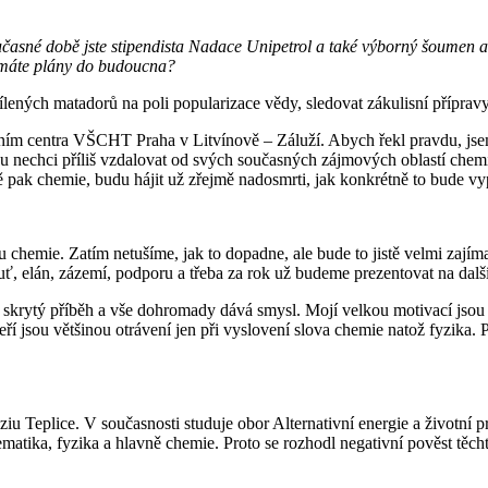
asné době jste stipendista Nadace Unipetrol a také výborný šoumen a 
é máte plány do budoucna?
ílených matadorů na poli popularizace vědy, sledovat zákulisní příprav
itním centra VŠCHT Praha v Litvínově – Záluží. Abych řekl pravdu, js
nu nechci příliš vzdalovat od svých současných zájmových oblastí chemi
tě pak chemie, budu hájit už zřejmě nadosmrti, jak konkrétně to bude vyp
hemie. Zatím netušíme, jak to dopadne, ale bude to jistě velmi zajíma
uť, elán, zázemí, podporu a třeba za rok už budeme prezentovat na da
 skrytý příběh a vše dohromady dává smysl. Mojí velkou motivací jsou t
í jsou většinou otrávení jen při vyslovení slova chemie natož fyzika. P
ice. V současnosti studuje obor Alternativní energie a životní pr
tika, fyzika a hlavně chemie. Proto se rozhodl negativní pověst těchto