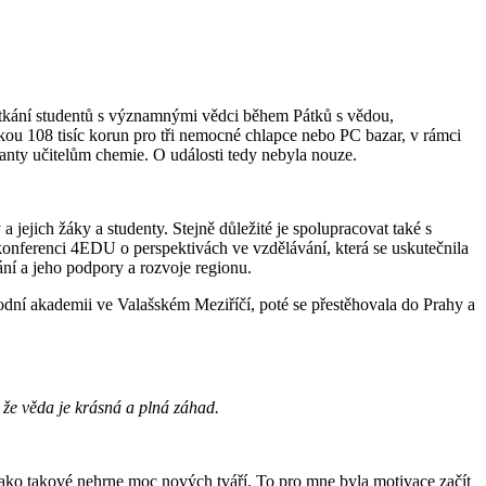
setkání studentů s významnými vědci během Pátků s vědou,
kou 108 tisíc korun pro tři nemocné chlapce nebo PC bazar, v rámci
ranty učitelům chemie. O události tedy nebyla nouze.
 jejich žáky a studenty. Stejně důležité je spolupracovat také s
t konferenci 4EDU o perspektivách ve vzdělávání, která se uskutečnila
ní a jeho podpory a rozvoje regionu.
í akademii ve Valašském Meziříčí, poté se přestěhovala do Prahy a
 že věda je krásná a plná záhad.
ako takové nehrne moc nových tváří. To pro mne byla motivace začít