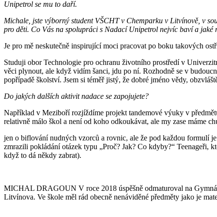
Unipetrol se mu to daří.
Michale, jste výborný student VŠCHT v Chemparku v Litvínově, v souč
pro děti. Co Vás na spolupráci s Nadací Unipetrol nejvíc baví a jak
Je pro mě neskutečně inspirující moci pracovat po boku takových ostř
Studuji obor Technologie pro ochranu životního prostředí v Univerz
věci plynout, ale když vidím šanci, jdu po ní. Rozhodně se v budouc
popřípadě školství. Jsem si téměř jistý, že dobré jméno vědy, obzvláš
Do jakých dalších aktivit nadace se zapojujete?
Například v Meziboří rozjíždíme projekt tandemové výuky v předmětu c
relativně málo škol a není od koho odkoukávat, ale my zase máme ch
jen o biflování nudných vzorců a rovnic, ale že pod každou formulí je
zmrazili pokládání otázek typu „Proč? Jak? Co kdyby?“ Teenageři, kteř
když to dá někdy zabrat).
MICHAL DRAGOUN V roce 2018 úspěšně odmaturoval na Gymnáziu Tepl
Litvínova. Ve škole měl rád obecně nenáviděné předměty jako je matema