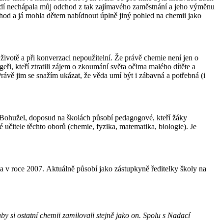
a lidí nechápala můj odchod z tak zajímavého zaměstnání a jeho výměnu
 vhod a já mohla dětem nabídnout úplně jiný pohled na chemii jako
 životě a při konverzaci nepoužitelní. Že právě chemie není jen o
ři, kteří ztratili zájem o zkoumání světa očima malého dítěte a
rávě jim se snažím ukázat, že věda umí být i zábavná a potřebná (i
 Bohužel, doposud na školách působí pedagogové, kteří žáky
 učitele těchto oborů (chemie, fyzika, matematika, biologie). Je
ce 2007. Aktuálně působí jako zástupkyně ředitelky školy na
y si ostatní chemii zamilovali stejně jako on. Spolu s Nadací