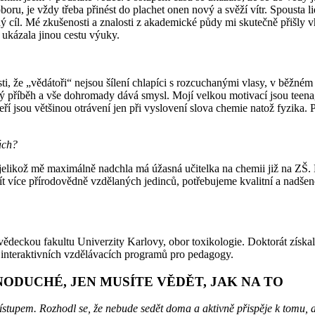
oboru, je vždy třeba přinést do plachet onen nový a svěží vítr. Spoust
sný cíl. Mé zkušenosti a znalosti z akademické půdy mi skutečně přišly
 ukázala jinou cestu výuky.
ti, že „vědátoři“ nejsou šílení chlapíci s rozcuchanými vlasy, v běžném
ý příběh a vše dohromady dává smysl. Mojí velkou motivací jsou teenage
í jsou většinou otrávení jen při vyslovení slova chemie natož fyzika. P
ách?
 jelikož mě maximálně nadchla má úžasná učitelka na chemii již na ZŠ.
t více přírodovědně vzdělaných jedinců, potřebujeme kvalitní a nadšené
ltu Univerzity Karlovy, obor toxikologie. Doktorát získala v ro
interaktivních vzdělávacích programů pro pedagogy.
ODUCHÉ, JEN MUSÍTE VĚDĚT, JAK NA TO
stupem. Rozhodl se, že nebude sedět doma a aktivně přispěje k tomu, ab