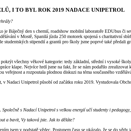
LŮ, I TO BYL ROK 2019 NADACE UNIPETROL
ehrály?
jako je Báječný den s chemií, roadshow mobilní laboratoře EDUbus či 
ávání v Mostě, Spanilá jízda 250 motorek spojená s charitativní sbír
 studentských stipendií a grantů pro školy jsme poprvé také předali g
okrýt všechny věkové kategorie: tedy základní, střední i vysoké školy a
lupráce klape. Nejvíce hrdí jsme na fakt, že se nám podařilo zrealizova
u veřejnost a rozpoutala plodnou diskuzi na téma současného vzdělává
 Nadaci Unipetrol působí od začátku roku 2019. Vystudovala Obchodn
 Společně s Nadací Unipetrol s velkou energií učí studenty i pedagogy,
t a bavit, Vy taková jste. Jak to děláte?
ím jsem v podstatě vědec. Postupem času se ukázalo, že se do vědy j