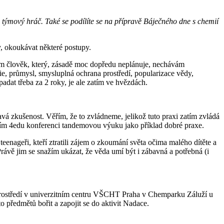
týmový hráč. Také se podílíte se na přípravě Báječného dne s chemií
y, okoukávat některé postupy.
em člověk, který, zásadě moc dopředu neplánuje, nechávám
e, průmysl, smysluplná ochrana prostředí, popularizace vědy,
adat třeba za 2 roky, je ale zatím ve hvězdách.
vá zkušenost. Věřím, že to zvládneme, jelikož tuto praxi zatím zvládá
lším 4edu konferenci tandemovou výuku jako příklad dobré praxe.
eenageři, kteří ztratili zájem o zkoumání světa očima malého dítěte a
rávě jim se snažím ukázat, že věda umí být i zábavná a potřebná (i
ostředí v univerzitním centru VŠCHT Praha v Chemparku Záluží u
 předmětů bořit a zapojit se do aktivit Nadace.