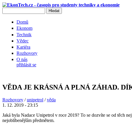
Přejít k hlavnímu obsahu
Hledat
Vyhledávání
Domů
Ekonom
Technik
Vědec
Kariéra
Rozhovory
O nás
přihlásit se
VĚDA JE KRÁSNÁ A PLNÁ ZÁHAD. DÍ
Rozhovory
/
unipetrol
/
věda
1. 12. 2019 - 23:15
Jaká byla Nadace Unipetrol v roce 2019? To se dozvíte se od těch nej
nejoblíbenějším předmětem.