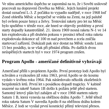
Ve stínu amerického úspěchu se zapomíná na to, že i Sověti usilovně
pracovali na dopravení člověka na Měsíc. Jejich lunární projekt
dostal označení L-3. Z počátku to vypadlo nadějně, v roce 1968 loď
Zond obletěla Měsíc a bezpečně se vrátila na Zemi, na její palubě
byl ovšem pouze hmyz a želvy. Testování rakety pro let na Měsíc
bylo spuštěno v témže roce, ale hned se objevily problémy a první
starty dopadly katastrofálně. 21. února 1969 nosná raketa N-1 ve 14
km explodovala a při druhém pokusu v prosinci téhož roku raketa
explodovala dokonce už 100 m nad povrchem a zcela zničila
startovací zařízení. Dokázali pak sice dostat na Měsíc sondu Lunu
15 bez posádky, ta se však při přistání zřítila. Po dalších dvou
neúspěšných startech byl v roce 1974 program zrušen.
Program Apollo - američané definitivně vyhrávají
Američané přišli s projektem Apollo. První prototyp lodi Apollo byl
schválen a vyzkoušen již roku 1963, první Apollo se do kosmu
vydalo v květnu roku 1964. Pak následovalo několik zkušebních
bezpilotních letů. První let s posádkou dopadl tragicky. V kabině
usazené na raketě Saturn 1B došlo k požáru ještě před startem.
Samotný letový plán byl zahájen až v roce 1968 startem rakety
Saturn 1 B, která vynesla na oběžnou dráhu Apollo 7. Ještě téhož
roku raketa Saturn V navedla Apollo 8 na oběžnou dráhu kolem
Měsíce. Z lodi se vysílal první kosmický přímý televizní přenos.