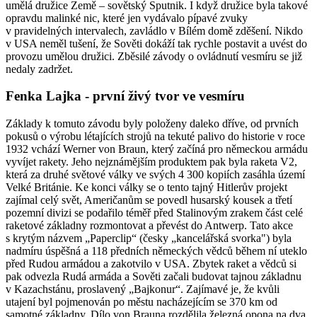
umělá družice Země – sovětský Sputnik. I když družice byla takové
opravdu malinké nic, které jen vydávalo pípavé zvuky
v pravidelných intervalech, zavládlo v Bílém domě zděšení. Nikdo
v USA neměl tušení, že Sověti dokáží tak rychle postavit a uvést do
provozu umělou družici. Zběsilé závody o ovládnutí vesmíru se již
nedaly zadržet.
Fenka Lajka - první živý tvor ve vesmíru
Základy k tomuto závodu byly položeny daleko dříve, od prvních
pokusů o výrobu létajících strojů na tekuté palivo do historie v roce
1932 vchází Werner von Braun, který začíná pro německou armádu
vyvíjet rakety. Jeho nejznámějším produktem pak byla raketa V2,
která za druhé světové války ve svých 4 300 kopiích zasáhla území
Velké Británie. Ke konci války se o tento tajný Hitlerův projekt
zajímal celý svět, Američanům se povedl husarský kousek a třetí
pozemní divizi se podařilo téměř před Stalinovým zrakem část celé
raketové základny rozmontovat a převést do Antwerp. Tato akce
s krytým názvem „Paperclip“ (česky „kancelářská svorka") byla
nadmíru úspěšná a 118 předních německých vědců během ní uteklo
před Rudou armádou a zakotvilo v USA. Zbytek raket a vědců si
pak odvezla Rudá armáda a Sověti začali budovat tajnou základnu
v Kazachstánu, proslavený „Bajkonur“. Zajímavé je, že kvůli
utajení byl pojmenován po městu nacházejícím se 370 km od
samotné základny. Dílo von Brauna rozdělila železná opona na dva