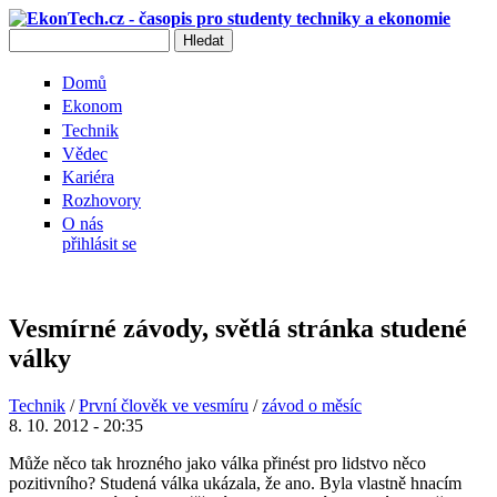
Přejít k hlavnímu obsahu
Hledat
Vyhledávání
Domů
Ekonom
Technik
Vědec
Kariéra
Rozhovory
O nás
přihlásit se
Vesmírné závody, světlá stránka studené
války
Technik
/
První člověk ve vesmíru
/
závod o měsíc
8. 10. 2012 - 20:35
Může něco tak hrozného jako válka přinést pro lidstvo něco
pozitivního? Studená válka ukázala, že ano. Byla vlastně hnacím