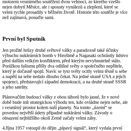
motorem vesmírného soutěžení dvou velmocí, ze kterého vzešlo
nejen dobytí Měsíce, ale i spousty vynálezů a zlepšení, které se
velmi rychle prosadily v běžném životě. Historie této soutěže je více
než zajímavá, posuďte sami.
První byl Sputnik
Jen prožité hrůzy druhé světové války a paradoxně také účinky
výbuchu nukleárních bomb v Hirošimě a Nagasaki ochránily lidstvo
před dalším velkým konfliktem, před kterým nevyhnutelně stálo.
Porážkou fašismu přišly dva odlišné světy o společného nepřítele,
který je dočasně spojil. Navíc se tyto světy ocitly velmi těsně u sebe
a napětí na sebe nedalo dlouho čekat. Na jedné straně USA a jejich
spojenci, představující západní demokracii, a na druhé straně SSSR
a jeho satelity.
Plánovačům budoucí války z obou táborů bylo jasné, že v nové
době bude mít strategickou výhodu ten, kdo ovládne nejen nebe, ale
i vesmírný prostor kolem naší planety. Na tomto „území“ se
povedou největší údery případné nukleární války. Závody o
obsazení nejbližšího okolí Země začaly velmi záhy.
4.října 1957 vstoupil do dějin „pípavý signál“, který vydala první