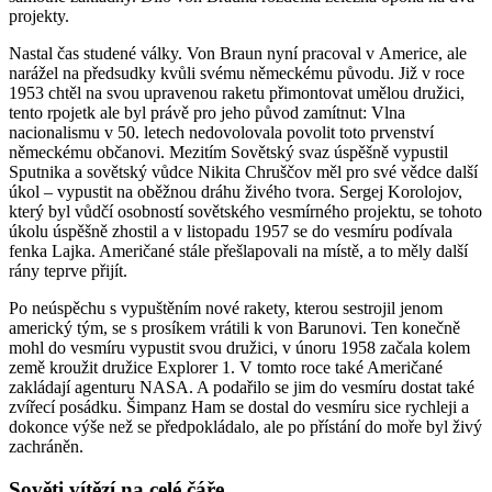
projekty.
Nastal čas studené války. Von Braun nyní pracoval v Americe, ale
narážel na předsudky kvůli svému německému původu. Již v roce
1953 chtěl na svou upravenou raketu přimontovat umělou družici,
tento rpojetk ale byl právě pro jeho původ zamítnut: Vlna
nacionalismu v 50. letech nedovolovala povolit toto prvenství
německému občanovi. Mezitím Sovětský svaz úspěšně vypustil
Sputnika a sovětský vůdce Nikita Chruščov měl pro své vědce další
úkol – vypustit na oběžnou dráhu živého tvora. Sergej Korolojov,
který byl vůdčí osobností sovětského vesmírného projektu, se tohoto
úkolu úspěšně zhostil a v listopadu 1957 se do vesmíru podívala
fenka Lajka. Američané stále přešlapovali na místě, a to měly další
rány teprve přijít.
Po neúspěchu s vypuštěním nové rakety, kterou sestrojil jenom
americký tým, se s prosíkem vrátili k von Barunovi. Ten konečně
mohl do vesmíru vypustit svou družici, v únoru 1958 začala kolem
země kroužit družice Explorer 1. V tomto roce také Američané
zakládají agenturu NASA. A podařilo se jim do vesmíru dostat také
zvířecí posádku. Šimpanz Ham se dostal do vesmíru sice rychleji a
dokonce výše než se předpokládalo, ale po přístání do moře byl živý
zachráněn.
Sověti vítězí na celé čáře