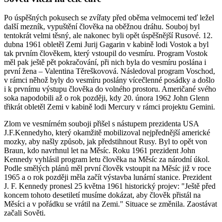
Po úspěšných pokusech se zvířaty před oběma velmocemi teď ležel
další mezník, vypuštění člověka na oběžnou dráhu. Souboj byl
tentokrát velmi těsný, ale nakonec byli opět úspěšnější Rusové. 12.
dubna 1961 obletěl Zemi Jurij Gagarin v kabině lodi Vostok a byl
tak prvním člověkem, který vstoupil do vesmíru. Program Vostok
měl pak ještě pět pokračování, při nich byla do vesmíru poslána i
první žena – Valentina Těreškovová. Následoval program Voschod,
v rámci něhož byly do vesmíru poslány vícečlenné posádky a došlo
i k prvnímu výstupu člověka do volného prostoru. Američané svého
soka napodobili až o rok později, kdy 20. února 1962 John Glenn
třikrát obletěl Zemi v kabině lodi Mercury v rámci projektu Gemini.
Zlom ve vesmírném souboji přišel s nástupem prezidenta USA
J.F.Kennedyho, který okamžitě mobilizoval nejpřednější americké
mozky, aby našly způsob, jak předstihnout Rusy. Byl to opět von
Braun, kdo navrhnul let na Měsíc. Roku 1961 prezident John
Kennedy vyhlásil program letu člověka na Měsíc za národní úkol.
Podle smělých plánů měl první člověk vstoupit na Měsíc již v roce
1965 a o rok později měla začít výstavba lunární stanice. Prezident
J. F. Kennedy pronesl 25 května 1961 historický projev: "Ještě před
koncem tohoto desetiletí musíme dokázat, aby člověk přistál na
Měsíci a v pořádku se vrátil na Zemi." Situace se změnila. Zaostávat
začali Sověti.