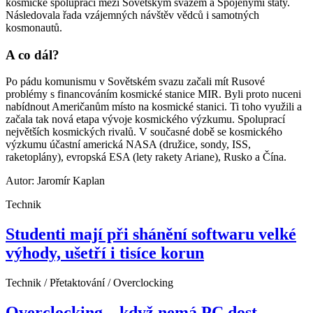
kosmické spolupráci mezi Sovětským svazem a Spojenými státy.
Následovala řada vzájemných návštěv vědců i samotných
kosmonautů.
A co dál?
Po pádu komunismu v Sovětském svazu začali mít Rusové
problémy s financováním kosmické stanice MIR. Byli proto nuceni
nabídnout Američanům místo na kosmické stanici. Ti toho využili a
začala tak nová etapa vývoje kosmického výzkumu. Spoluprací
největších kosmických rivalů. V současné době se kosmického
výzkumu účastní americká NASA (družice, sondy, ISS,
raketoplány), evropská ESA (lety rakety Ariane), Rusko a Čína.
Autor: Jaromír Kaplan
Technik
Studenti mají při shánění softwaru velké
výhody, ušetří i tisíce korun
Technik / Přetaktování / Overclocking
Overclocking – když nemá PC dost