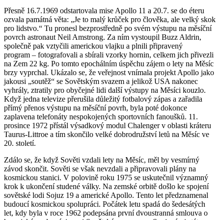
Přesně 16.7.1969 odstartovala mise Apollo 11 a 20.7. se do éteru
ozvala památná věta: „Je to malý krůček pro člověka, ale velký skok
pro lidstvo.“ Tu pronesl bezprostředně po svém výstupu na měsíční
povrch astronaut Neil Amstrong. Za ním vystoupil Buzz Aldrin,
společně pak vztyčili americkou vlajku a plnili připravený
program – fotografovali a sbírali vzorky hornin, celkem jich přivezli
na Zem 22 kg. Po tomto epochálním úspěchu zájem o lety na Měsíc
brzy vyprchal. Ukázalo se, že veřejnost vnímala projekt Apollo jako
jakousi „soutěž“ se Sovětským svazem a jelikož USA nakonec
vyhrály, ztratily pro obyčejné lidi další výstupy na Měsíci kouzlo.
Když jedna televize přerušila důležitý fotbalový zápas a zařadila
přímý přenos výstupu na měsíční povrh, byla poté dokonce
zaplavena telefonáty nespokojených sportovních fanoušků. 11.
prosince 1972 přístál výsadkový modul Chalenger v oblasti kráteru
Taurus-Littroe a tím skončilo velké dobrodružství letů na Měsíc ve
20. století.
Zdálo se, že když Sověti vzdali lety na Měsíc, měl by vesmírný
závod skončit. Sověti se však nevzdali a připravovali plány na
kosmickou stanici. V polovině roku 1975 se uskutečnil významný
krok k ukončení studené války. Na zemské orbitě došlo ke spojení
sovětské lodi Sojuz 19 a americké Apollo. Tento let předznamenal
budoucí kosmickou spolupráci. Počátek letu spadá do šedesátých
let, kdy byla v roce 1962 podepsána první dvoustranná smlouva o