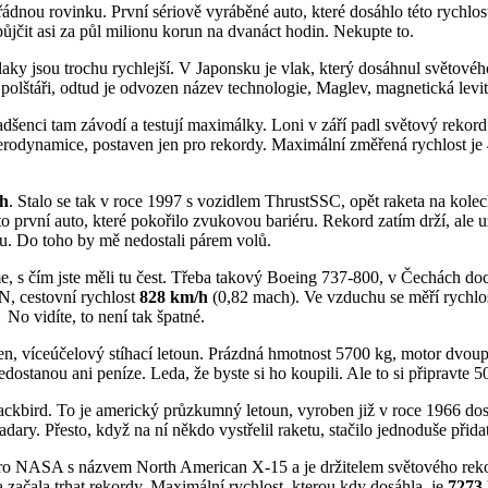
dnou rovinku. První sériově vyráběné auto, které dosáhlo této rychlost
ůjčit asi za půl milionu korun na dvanáct hodin. Nekupte to.
laky jsou trochu rychlejší. V Japonsku je vlak, který dosáhnul světovéh
 polštáři, odtud je odvozen název technologie, Maglev, magnetická l
dšenci tam závodí a testují maximálky. Loni v září padl světový rekor
erodynamice, postaven jen pro rekordy. Maximální změřená rychlost je
/h
. Stalo se tak v roce 1997 s vozidlem ThrustSSC, opět raketa na kole
to první auto, které pokořilo zvukovou bariéru. Rekord zatím drží, ale
nu. Do toho by mě nedostali párem volů.
, s čím jste měli tu čest. Třeba takový Boeing 737-800, v Čechách doce
N, cestovní rychlost
828 km/h
(0,82 mach). Ve vzduchu se měří rychlos
No vidíte, to není tak špatné.
víceúčelový stíhací letoun. Prázdná hmotnost 5700 kg, motor dvoupr
ostanou ani peníze. Leda, že byste si ho koupili. Ale to si připravte 5
ackbird. To je americký průzkumný letoun, vyroben již v roce 1966 dos
radary. Přesto, když na ní někdo vystřelil raketu, stačilo jednoduše přida
ro NASA s názvem North American X-15 a je držitelem světového rekord
začala trhat rekordy. Maximální rychlost, kterou kdy dosáhla, je
7273