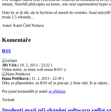
minuty. Největší překvápko na konec, toto není supermoderní hyper ult
Dalo by se jít dál, ale to bychom už museli do vesmíru. Snad nejvyšší
trvala 1,5 sekundy…
Autor: Karel Čárlí Nohava
Komentáře
RSS
Jiří Vích
( 10. 2. 2013 - 23:22 )
Vidim dobre, ze tento web nema RSS? :(
Hana Petříková
( 11. 2. 2013 - 22:39 )
Díky za připomínku, na RSS už se pracuje ;) Jsme rádi, že je zájem...
Pro psaní komentářů je nutné
se přihlásit
.
Technik
Studenti mají při shánění softwaru velké vý