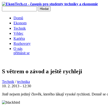
Přejít k hlavnímu obsahu
Hledat
Vyhledávání
Domů
Ekonom
Technik
Vědec
Kariéra
Rozhovory
O nás
přihlásit se
S větrem o závod a ještě rychleji
Technik
/
technika
10. 2. 2013 - 12:30
Jistě nejsem jediný člověk, kterého lákají vysoké rychlosti. Denně se 