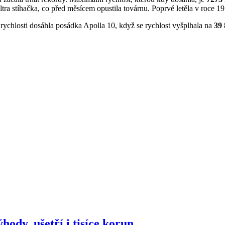
ra stíhačka, co před měsícem opustila továrnu. Poprvé letěla v roce 1959
 rychlosti dosáhla posádka Apolla 10, když se rychlost vyšplhala na
39
hody, ušetří i tisíce korun