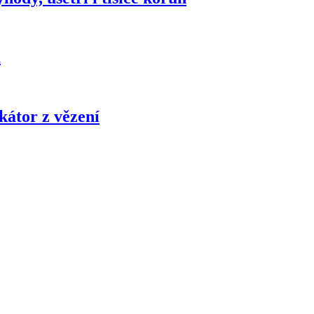
u
kátor z vězení