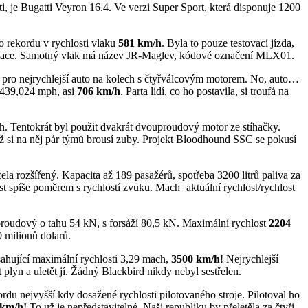
i, je Bugatti Veyron 16.4. Ve verzi Super Sport, která disponuje 1200
o rekordu v rychlosti vlaku
581 km/h
. Byla to pouze testovací jízda,
evitace. Samotný vlak má název JR-Maglev, kódové označení MLX01.
d pro nejrychlejší auto na kolech s čtyřválcovým motorem. No, auto…
 439,024 mph, asi
706 km/h
. Parta lidí, co ho postavila, si troufá na
ch. Tentokrát byl použit dvakrát dvouproudový motor ze stíhačky.
 už si na něj pár týmů brousí zuby. Projekt Bloodhound SSC se pokusí
la rozšířený. Kapacita až 189 pasažérů, spotřeba 3200 litrů paliva za
t spíše poměrem s rychlostí zvuku. Mach=aktuální rychlost/rychlost
oudový o tahu 54 kN, s forsáží 80,5 kN. Maximální rychlost
2204
0 milionů dolarů.
ahující maximální rychlosti 3,29 mach,
3500 km/h
! Nejrychlejší
t plyn a uletět jí. Žádný Blackbird nikdy nebyl sestřelen.
u nejvyšší kdy dosažené rychlosti pilotovaného stroje. Pilotoval ho
 km/h!
To už je nepředstavitelné. Naši republiku by přeletěla za čtyři