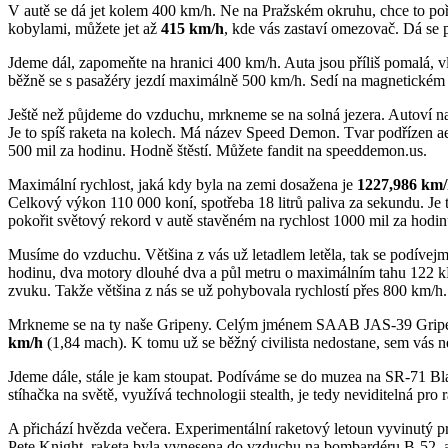
V autě se dá jet kolem 400 km/h. Ne na Pražském okruhu, chce to pořá
kobylami, můžete jet až
415 km/h
, kde vás zastaví omezovač. Dá se p
Jdeme dál, zapomeňte na hranici 400 km/h. Auta jsou příliš pomalá, v
běžně se s pasažéry jezdí maximálně 500 km/h. Sedí na magnetickém
Ještě než půjdeme do vzduchu, mrkneme se na solná jezera. Autoví na
Je to spíš raketa na kolech. Má název Speed Demon. Tvar podřízen a
500 mil za hodinu. Hodně štěstí. Můžete fandit na speeddemon.us.
Maximální rychlost, jaká kdy byla na zemi dosažena je
1227,986 km
Celkový výkon 110 000 koní, spotřeba 18 litrů paliva za sekundu. Je 
pokořit světový rekord v autě stavěném na rychlost 1000 mil za hodi
Musíme do vzduchu. Většina z vás už letadlem letěla, tak se podívejme
hodinu, dva motory dlouhé dva a půl metru o maximálním tahu 122 k
zvuku. Takže většina z nás se už pohybovala rychlostí přes 800 km/h. 
Mrkneme se na ty naše Gripeny. Celým jménem SAAB JAS-39 Gripen, 
km/h
(1,84 mach). K tomu už se běžný civilista nedostane, sem vás ned
Jdeme dále, stále je kam stoupat. Podíváme se do muzea na SR-71 Bl
stíhačka na světě, využívá technologii stealth, je tedy neviditelná pro 
A přichází hvězda večera. Experimentální raketový letoun vyvinutý p
Pete Knight, raketa byla vynesena do vzduchu na bombardéru B-52, a 