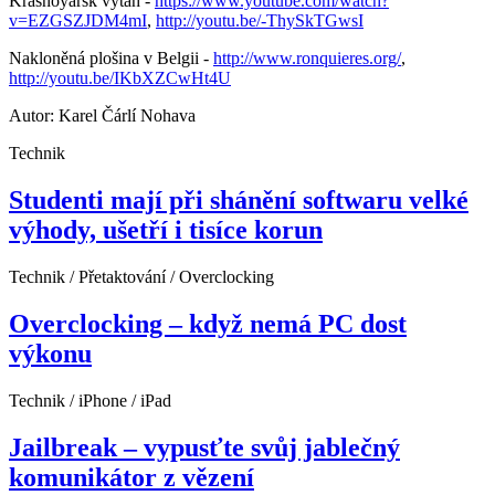
Krasnoyarsk výtah -
https://www.youtube.com/watch?
v=EZGSZJDM4mI
,
http://youtu.be/-ThySkTGwsI
Nakloněná plošina v Belgii -
http://www.ronquieres.org/
,
http://youtu.be/IKbXZCwHt4U
Autor: Karel Čárlí Nohava
Technik
Studenti mají při shánění softwaru velké
výhody, ušetří i tisíce korun
Technik / Přetaktování / Overclocking
Overclocking – když nemá PC dost
výkonu
Technik / iPhone / iPad
Jailbreak – vypusťte svůj jablečný
komunikátor z vězení