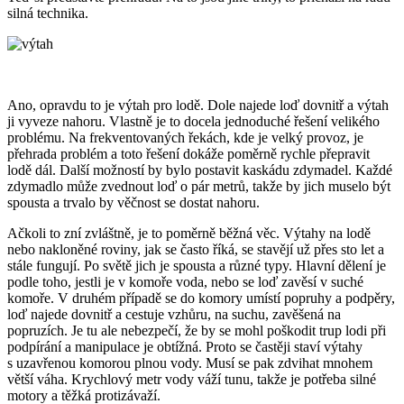
silná technika.
Ano, opravdu to je výtah pro lodě. Dole najede loď dovnitř a výtah
ji vyveze nahoru. Vlastně je to docela jednoduché řešení velikého
problému. Na frekventovaných řekách, kde je velký provoz, je
přehrada problém a toto řešení dokáže poměrně rychle přepravit
lodě dál. Další možností by bylo postavit kaskádu zdymadel. Každé
zdymadlo může zvednout loď o pár metrů, takže by jich muselo být
spousta a trvalo by věčnost se dostat nahoru.
Ačkoli to zní zvláštně, je to poměrně běžná věc. Výtahy na lodě
nebo nakloněné roviny, jak se často říká, se stavějí už přes sto let a
stále fungují. Po světě jich je spousta a různé typy. Hlavní dělení je
podle toho, jestli je v komoře voda, nebo se loď zavěsí v suché
komoře. V druhém případě se do komory umístí popruhy a podpěry,
loď najede dovnitř a cestuje vzhůru, na suchu, zavěšená na
popruzích. Je tu ale nebezpečí, že by se mohl poškodit trup lodi při
podpírání a manipulace je obtížná. Proto se častěji staví výtahy
s uzavřenou komorou plnou vody. Musí se pak zdvihat mnohem
větší váha. Krychlový metr vody váží tunu, takže je potřeba silné
motory a těžká protizávaží.