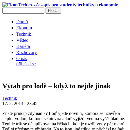
Přejít k hlavnímu obsahu
Hledat
Vyhledávání
Domů
Ekonom
Technik
Vědec
Kariéra
Rozhovory
O nás
přihlásit se
Výtah pro lodě – když to nejde jinak
Technik
17. 2. 2013 - 23:45
Znáte princip zdymadla? Loď vjede dovnitř, komora se uzavře a
naplní vodou, komora se otevírá a loď vyjíždí ven na vyšší hladině.
Tenhle trik se dá aplikovat na říčkách, kde je rozdíl vody pár metrů.
Teď si představte přehradu. Na to jsou jiné triky, to přichází na řadu