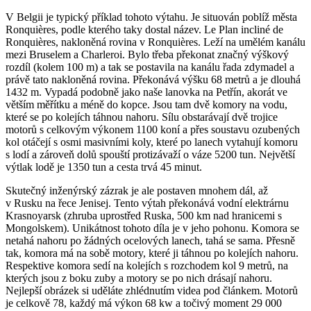
V Belgii je typický příklad tohoto výtahu. Je situován poblíž města
Ronquières, podle kterého taky dostal název. Le Plan incliné de
Ronquières, nakloněná rovina v Ronquières. Leží na umělém kanálu
mezi Bruselem a Charleroi. Bylo třeba překonat značný výškový
rozdíl (kolem 100 m) a tak se postavila na kanálu řada zdymadel a
právě tato nakloněná rovina. Překonává výšku 68 metrů a je dlouhá
1432 m. Vypadá podobně jako naše lanovka na Petřín, akorát ve
větším měřítku a méně do kopce. Jsou tam dvě komory na vodu,
které se po kolejích táhnou nahoru. Sílu obstarávají dvě trojice
motorů s celkovým výkonem 1100 koní a přes soustavu ozubených
kol otáčejí s osmi masivními koly, které po lanech vytahují komoru
s lodí a zároveň dolů spouští protizávaží o váze 5200 tun. Největší
výtlak lodě je 1350 tun a cesta trvá 45 minut.
Skutečný inženýrský zázrak je ale postaven mnohem dál, až
v Rusku na řece Jenisej. Tento výtah překonává vodní elektrárnu
Krasnoyarsk (zhruba uprostřed Ruska, 500 km nad hranicemi s
Mongolskem). Unikátnost tohoto díla je v jeho pohonu. Komora se
netahá nahoru po žádných ocelových lanech, tahá se sama. Přesně
tak, komora má na sobě motory, které ji táhnou po kolejích nahoru.
Respektive komora sedí na kolejích s rozchodem kol 9 metrů, na
kterých jsou z boku zuby a motory se po nich drásají nahoru.
Nejlepší obrázek si uděláte zhlédnutím videa pod článkem. Motorů
je celkově 78, každý má výkon 68 kw a točivý moment 29 000