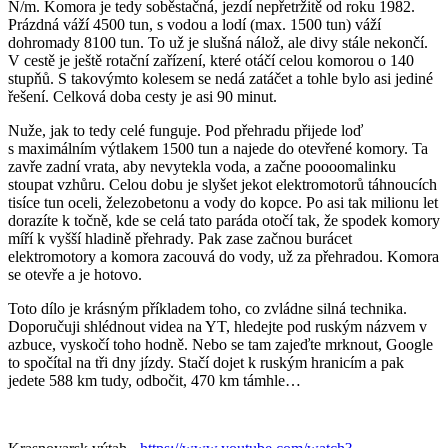
N/m. Komora je tedy soběstačná, jezdí nepřetržitě od roku 1982.
Prázdná váží 4500 tun, s vodou a lodí (max. 1500 tun) váží
dohromady 8100 tun. To už je slušná nálož, ale divy stále nekončí.
V cestě je ještě rotační zařízení, které otáčí celou komorou o 140
stupňů. S takovýmto kolesem se nedá zatáčet a tohle bylo asi jediné
řešení. Celková doba cesty je asi 90 minut.
Nuže, jak to tedy celé funguje. Pod přehradu přijede loď
s maximálním výtlakem 1500 tun a najede do otevřené komory. Ta
zavře zadní vrata, aby nevytekla voda, a začne poooomalinku
stoupat vzhůru. Celou dobu je slyšet jekot elektromotorů táhnoucích
tisíce tun oceli, železobetonu a vody do kopce. Po asi tak milionu let
dorazíte k točně, kde se celá tato paráda otočí tak, že spodek komory
míří k vyšší hladině přehrady. Pak zase začnou burácet
elektromotory a komora zacouvá do vody, už za přehradou. Komora
se otevře a je hotovo.
Toto dílo je krásným příkladem toho, co zvládne silná technika.
Doporučuji shlédnout videa na YT, hledejte pod ruským názvem v
azbuce, vyskočí toho hodně. Nebo se tam zajeďte mrknout, Google
to spočítal na tři dny jízdy. Stačí dojet k ruským hranicím a pak
jedete 588 km tudy, odbočit, 470 km támhle…