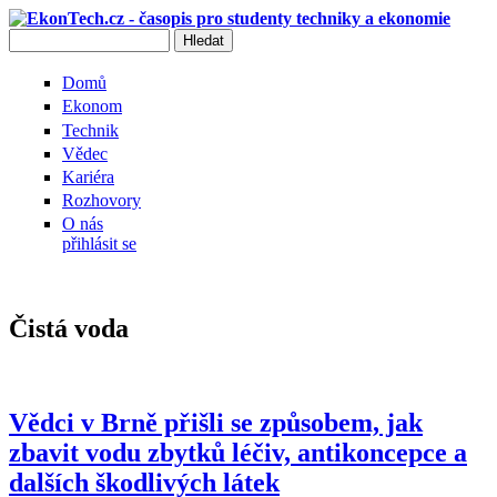
Přejít k hlavnímu obsahu
Hledat
Vyhledávání
Domů
Ekonom
Technik
Vědec
Kariéra
Rozhovory
O nás
přihlásit se
Čistá voda
Vědci v Brně přišli se způsobem, jak
zbavit vodu zbytků léčiv, antikoncepce a
dalších škodlivých látek