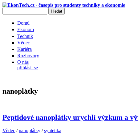
Přejít k hlavnímu obsahu
Hledat
Vyhledávání
Domů
Ekonom
Technik
Vědec
Kariéra
Rozhovory
O nás
přihlásit se
nanoplátky
Peptidové nanoplátky urychlí výzkum a výv
Vědec
/
nanoplátky
/
syntetika