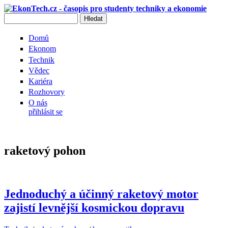
Přejít k hlavnímu obsahu
Hledat
Vyhledávání
Domů
Ekonom
Technik
Vědec
Kariéra
Rozhovory
O nás
přihlásit se
raketový pohon
Jednoduchý a účinný raketový motor
zajistí levnější kosmickou dopravu