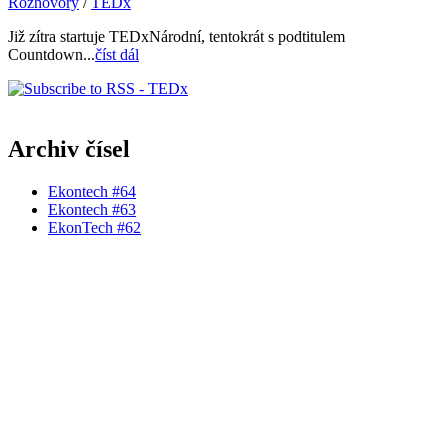
Rozhovory
/
TEDx
Již zítra startuje TEDxNárodní, tentokrát s podtitulem
Countdown...
číst dál
Archiv čísel
Ekontech #64
Ekontech #63
EkonTech #62