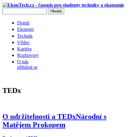
Přejít k hlavnímu obsahu
Hledat
Vyhledávání
Domů
Ekonom
Technik
Vědec
Kariéra
Rozhovory
O nás
přihlásit se
TEDx
O udržitelnosti a TEDxNárodní s
Matějem Prokopem