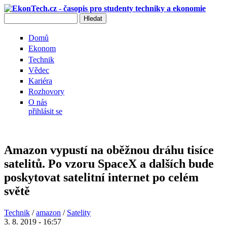
Přejít k hlavnímu obsahu
Hledat
Vyhledávání
Domů
Ekonom
Technik
Vědec
Kariéra
Rozhovory
O nás
přihlásit se
Amazon vypustí na oběžnou dráhu tisíce
satelitů. Po vzoru SpaceX a dalších bude
poskytovat satelitní internet po celém
světě
Technik
/
amazon
/
Satelity
3. 8. 2019 - 16:57