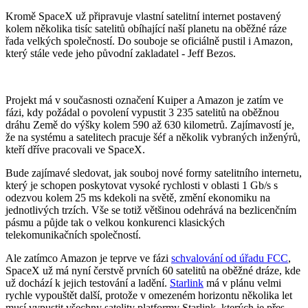
Kromě SpaceX už připravuje vlastní satelitní internet postavený
kolem několika tisíc satelitů obíhající naší planetu na oběžné ráze
řada velkých společností. Do souboje se oficiálně pustil i Amazon,
který stále vede jeho původní zakladatel - Jeff Bezos.
Projekt má v současnosti označení Kuiper a Amazon je zatím ve
fázi, kdy požádal o povolení vypustit 3 235 satelitů na oběžnou
dráhu Země do výšky kolem 590 až 630 kilometrů. Zajímavostí je,
že na systému a satelitech pracuje šéf a několik vybraných inženýrů,
kteří dříve pracovali ve SpaceX.
Bude zajímavé sledovat, jak souboj nové formy satelitního internetu,
který je schopen poskytovat vysoké rychlosti v oblasti 1 Gb/s s
odezvou kolem 25 ms kdekoli na světě, změní ekonomiku na
jednotlivých trzích. Vše se totiž většinou odehrává na bezlicenčním
pásmu a půjde tak o velkou konkurenci klasických
telekomunikačních společností.
Ale zatímco Amazon je teprve ve fázi
schvalování od úřadu FCC
,
SpaceX už má nyní čerstvě prvních 60 satelitů na oběžné dráze, kde
už dochází k jejich testování a ladění.
Starlink
má v plánu velmi
rychle vypouštět další, protože v omezeném horizontu několika let
musí vypustit všechny satelity platformy Starlink, kterých je přes