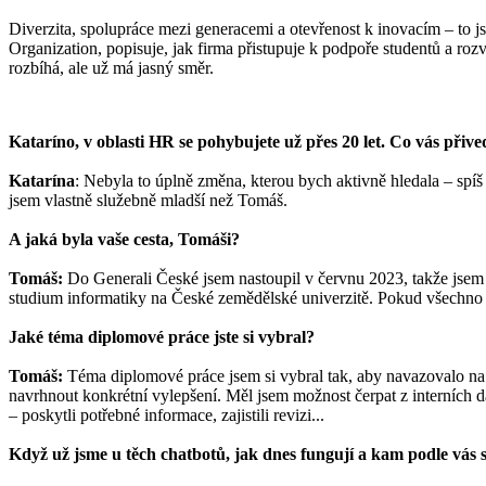
Diverzita, spolupráce mezi generacemi a otevřenost k inovacím – to 
Organization, popisuje, jak firma přistupuje k podpoře studentů a ro
rozbíhá, ale už má jasný směr.
Kataríno, v oblasti HR se pohybujete už přes 20 let. Co vás přiv
Katarína
: Nebyla to úplně změna, kterou bych aktivně hledala – spíš
jsem vlastně služebně mladší než Tomáš.
A jaká byla vaše cesta, Tomáši?
Tomáš:
Do Generali České jsem nastoupil v červnu 2023, takže jsem t
studium informatiky na České zemědělské univerzitě. Pokud všechno 
Jaké téma diplomové práce jste si vybral?
Tomáš:
Téma diplomové práce jsem si vybral tak, aby navazovalo na m
navrhnout konkrétní vylepšení. Měl jsem možnost čerpat z interních d
– poskytli potřebné informace, zajistili revizi...
Když už jsme u těch chatbotů, jak dnes fungují a kam podle vás 