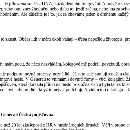
tací, ale přirozená součást DNA, každodenního fungování. A právě o to 
der, zdravotní znevýhodnění nebo třeba to, jestli začíná, nebo má za s
hodněním. Ale důležité je i to, jak se chováme jeden k druhému každý 
í to zkusit. Občas lidi v mém okolí váhají – třeba nepošlou životopis, pr
oliv mám pocit, že něco nezvládám, kolegové mě podrží, povzbudí, porad
e podporu, nezná procesy, nezná lidi. Já si to celé spojuji s naším cl
tingové heslo. V Generali to vnímám i dovnitř firmy – vůči kolegům. Ž
jišťoven, která dorazila přímo na místo, rozložila stan a byla tam s k
– být tady pro lidi, když to nejvíc potřebují. A vidím to i u kolegů – 
nerali Česká pojišťovna
ce než 20 let zkušeností z HR v mezinárodních firmách. Věří v propojen