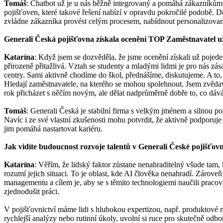
Tomáš
: Chatbot už je u nás běžně integrovaný a pomáhá zákazníkům
pojišťoven, které takové řešení nabízí v opravdu pokročilé podobě. 
zvládne zákazníka provést celým procesem, nabídnout personalizovaná
Generali Česká pojišťovna získala ocenění TOP Zaměstnavatel už
Katarína
: Když jsem se dozvěděla, že jsme ocenění získali už pojeden
přirozeně přitažlivá. Vztah se studenty a mladými lidmi je pro nás zá
centry. Sami aktivně chodíme do škol, přednášíme, diskutujeme. A to,
Hledají zaměstnavatele, na kterého se mohou spolehnout. Jsem zvědavá,
rok přicházet s něčím novým, ale dělat nadprůměrně dobře to, co dáv
Tomáš
: Generali Česká je stabilní firma s velkým jménem a silnou po
Navíc i ze své vlastní zkušenosti mohu potvrdit, že aktivně podporuje m
jim pomáhá nastartovat kariéru.
Jak vidíte budoucnost rozvoje talentů v Generali České pojišťov
Katarína
: Věřím, že lidský faktor zůstane nenahraditelný všude tam, k
rozumí jejich situaci. To je oblast, kde AI člověka nenahradí. Zároveň
managementu a cílem je, aby se s těmito technologiemi naučili pracov
zjednodušit práci.
V pojišťovnictví máme lidi s hlubokou expertizou, např. produktové m
rychlejší analýzy nebo rutinní úkoly, uvolní si ruce pro skutečně od