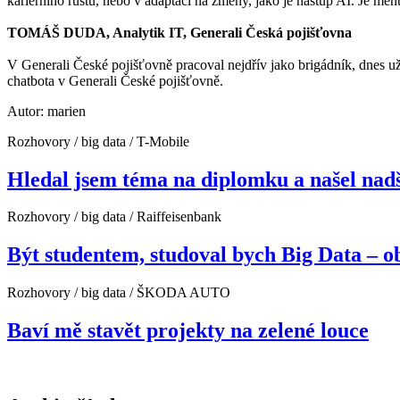
kariérního růstu, nebo v adaptaci na změny, jako je nástup AI. Je me
TOMÁŠ DUDA, Analytik IT, Generali Česká pojišťovna
V Generali České pojišťovně pracoval nejdřív jako brigádník, dnes už
chatbota v Generali České pojišťovně.
Autor: marien
Rozhovory / big data / T-Mobile
Hledal jsem téma na diplomku a našel nad
Rozhovory / big data / Raiffeisenbank
Být studentem, studoval bych Big Data – o
Rozhovory / big data / ŠKODA AUTO
Baví mě stavět projekty na zelené louce