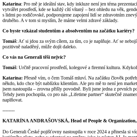
Katarína
: Pro mě je ideální stav, kdy inkluze není jen téma prezen
vytvářet prostředí, kde se každý cítí vítaný – bez ohledu na věk, gen
s lidmi po rodičovské, podporujeme zapojení lidí se zdravotním znevý
druhého. A v tom si myslím, že máme velmi zdravé základy.
Co byste vzkázal studentům a absolventům na začátku kariéry?
Tomáš
: Ať si jdou za svým cílem, za tím, co je naplňuje. Ať se neboj
pozitivně naladěný, může dojít daleko.
Co vás na Generali těší nejvíc?
Tomáš
: Určitě pracovní prostředí, kolegové a firemní kultura. Kdyk
Katarína:
Přesně vím, o čem Tomáš mluví. Na začátku člověk potřebuj
někdo, kdo chce být nablízku klientům. Ale pro mě to není jen marke
jsem nastoupila – zrovna přišly povodně. Byli jsme jedna z prvních po
Tehdy jsem pochopila, co pro nás „Lifetime partner“ skutečně znamená 
naplňovat.
--------
KATARÍNA ANDRAŠOVSKÁ, Head of People & Organization, Ge
Do Generali České pojišťovny nastoupila v roce 2024 a přinesla si ví