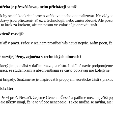
otřeba je přesvědčovat, nebo přicházejí sami?
k by se dal konkrétní proces zefektivnit nebo optimalizovat. Ne vždy to
obavy jsou přirozené, ať už z technologií, nebo změn obecně. Ale pozor
e to krok za krokem, ale ten posun ve vnímání je opravdu znát.
ktivně rozvíjí?
zí až v praxi. Práce v reálném prostředí vás naučí nejvíc. Mám pocit, že
é rozvíjejí ženy, zejména v technických oborech?
terý jim pomáhá v dalším rozvoji a růstu. Lokálně navíc podporujeme i 
, se studentkami a absolventkami se často potkávají mé kolegyně – řeším
 brigády. Snažíme se je inspirovat k propojení teoretické části s prakti
ekáváte?
 – že ví proč. Nestačí, že jsme Generali Česká a patříme mezi největší p
mi ale někdy říkají, že je to vůbec nenapadlo. Takže možná se mýlím, ale