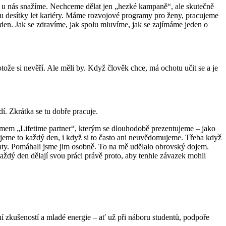
se u nás snažíme. Nechceme dělat jen „hezké kampaně“, ale skutečně
ebou desítky let kariéry. Máme rozvojové programy pro ženy, pracujeme
den. Jak se zdravíme, jak spolu mluvíme, jak se zajímáme jeden o
otože si nevěří. Ale měli by. Když člověk chce, má ochotu učit se a je
í. Zkrátka se tu dobře pracuje.
aimem „Lifetime partner“, kterým se dlouhodobě prezentujeme – jako
ijeme to každý den, i když si to často ani neuvědomujeme. Třeba když
lienty. Pomáhali jsme jim osobně. To na mě udělalo obrovský dojem.
každý den dělají svou práci právě proto, aby tenhle závazek mohli
í zkušeností a mladé energie – ať už při náboru studentů, podpoře