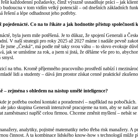
 řešit každodenní požadavky, čímž výrazně usnadňuje práci – jak klie
Do budoucna v tom vidím velký potenciál – od dnešních základních funk
 řešení a lépe odhadnout jeho potřeby.
 pojedenácté. Co na to říkáte a jak hodnotíte přístup společnost
ácté, byla jsem mile potěšená. Je to důkaz, že spojení Generali a České 
sadní. V naší strategii pro roky 2025 až 2027 máme i nadále pevně zakot
 že jsme „Česká“, má podle mě taky svou váhu – to slovo evokuje důvěru
 jak se umístíme za rok, a jsem si jistá, že děláme vše pro to, abycho
á smysl.
zicí na trhu. Kromě příjemného pracovního prostředí nabízí i mezinárodn
ladé lidi a studenty – dává jim prostor získat cenné praktické zkušenost
ně – zejména s ohledem na nástup umělé inteligence?
de je potřeba osobní kontakt a poradenství – například na pobočkách. Kli
 ale jako skupina Generali intenzivně pracujeme na tom, aby se naši zam
at zaměstnanci napříč celou firmou. Chceme změnit myšlení – nebát se 
anažery, analytiky, pojistné matematiky nebo třeba risk manažery. A pr
bornou činnost. A ta kombinace lidského know-how s technologií může p