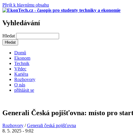
Přejít k hlavnímu obsahu
Vyhledávání
Hledat
Domů
Ekonom
Technik
Vědec
Kariéra
Rozhovory
O nás
přihlásit se
Generali Česká pojišťovna: místo pro start
Rozhovory
/
Generali česká pojišťovna
8. 5. 2025 - 9:02