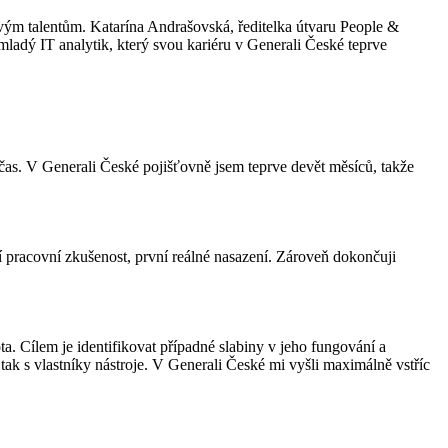
ovým talentům. Katarína Andrašovská, ředitelka útvaru People &
mladý IT analytik, který svou kariéru v Generali České teprve
ý čas. V Generali České pojišťovně jsem teprve devět měsíců, takže
í pracovní zkušenost, první reálné nasazení. Zároveň dokončuji
a. Cílem je identifikovat případné slabiny v jeho fungování a
tak s vlastníky nástroje. V Generali České mi vyšli maximálně vstříc