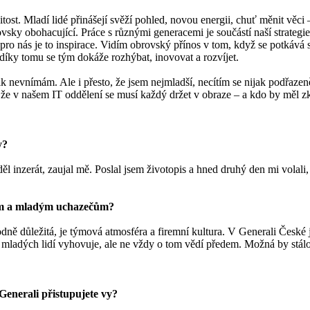
tost. Mladí lidé přinášejí svěží pohled, novou energii, chuť měnit věci 
sky obohacující. Práce s různými generacemi je součástí naší strategie 
pro nás je to inspirace. Vidím obrovský přínos v tom, když se potkává sv
díky tomu se tým dokáže rozhýbat, inovovat a rozvíjet.
ik nevnímám. Ale i přesto, že jsem nejmladší, necítím se nijak podřaz
, že v našem IT oddělení se musí každý držet v obraze – a kdo by měl z
y?
l inzerát, zaujal mě. Poslal jsem životopis a hned druhý den mi volali,
tům a mladým uchazečům?
hodně důležitá, je týmová atmosféra a firemní kultura. V Generali Česk
tě mladých lidí vyhovuje, ale ne vždy o tom vědí předem. Možná by stálo
Generali přistupujete vy?