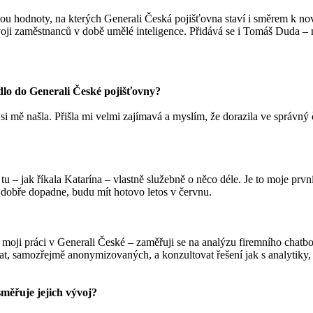
jsou hodnoty, na kterých Generali Česká pojišťovna staví i směrem k n
zvoji zaměstnanců v době umělé inteligence. Přidává se i Tomáš Duda – 
edlo do Generali České pojišťovny?
 si mě našla. Přišla mi velmi zajímavá a myslím, že dorazila ve správn
u – jak říkala Katarína – vlastně služebně o něco déle. Je to moje prvn
dobře dopadne, budu mít hotovo letos v červnu.
oji práci v Generali České – zaměřuji se na analýzu firemního chatbot
at, samozřejmě anonymizovaných, a konzultovat řešení jak s analytiky, 
směřuje jejich vývoj?