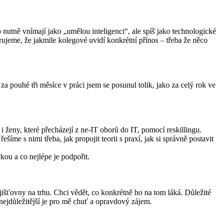
 nutně vnímají jako „umělou inteligenci“, ale spíš jako technologické
ujeme, že jakmile kolegové uvidí konkrétní přínos – třeba že něco
 za pouhé tři měsíce v práci jsem se posunul tolik, jako za celý rok ve
ženy, které přecházejí z ne-IT oborů do IT, pomocí reskillingu.
e s nimi třeba, jak propojit teorii s praxí, jak si správně postavit
ckou a co nejlépe je podpořit.
ojišťovny na trhu. Chci vědět, co konkrétně ho na tom láká. Důležité
 nejdůležitější je pro mě chuť a opravdový zájem.