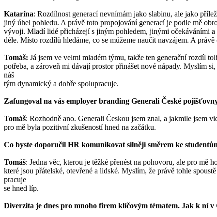
Katarína
: Rozdílnost generací nevnímám jako slabinu, ale jako příleži
jiný úhel pohledu. A právě toto propojování generací je podle mě obrov
vývoji. Mladí lidé přicházejí s jiným pohledem, jinými očekáváními a 
déle. Místo rozdílů hledáme, co se můžeme naučit navzájem. A právě 
Tomáš:
Já jsem ve velmi mladém týmu, takže ten generační rozdíl tol
potřeba, a zároveň mi dávají prostor přinášet nové nápady. Myslím si
náš
tým dynamický a dobře spolupracuje.
Zafungoval na vás employer branding Generali České pojišťovn
Tomáš
: Rozhodně ano. Generali Českou jsem znal, a jakmile jsem vidě
pro mě byla pozitivní zkušeností hned na začátku.
Co byste doporučil HR komunikovat silněji směrem ke studen
Tomáš
: Jedna věc, kterou je těžké přenést na pohovoru, ale pro mě 
které jsou přátelské, otevřené a lidské. Myslím, že právě tohle spous
pracuje
se hned líp.
Diverzita je dnes pro mnoho firem klíčovým tématem. Jak k ní v 