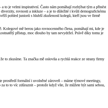
– a to je velmi inspirativní. Často nám pomáhají rozhýbat tým a přinést
diverzity, rovnosti a inkluze – a je to důležité i kvůli demografickému
ěží pohled juniorů s hlubší zkušeností kolegů, kteří jsou ve firmě
eně. Kolegové mě berou jako rovnocenného člena, pomáhají mi, kde je
kostnatělý přístup, moc dlouho by tam nevydržel. Právě díky tomu je
 že to zkusíme. Ta značka mě oslovila a rychlá reakce ze strany firmy
é je prostředí formální i uvolněné zároveň – máme týmové meetingy,
 za to to víc zdůraznit – protože když víte, že můžete být sami sebou,