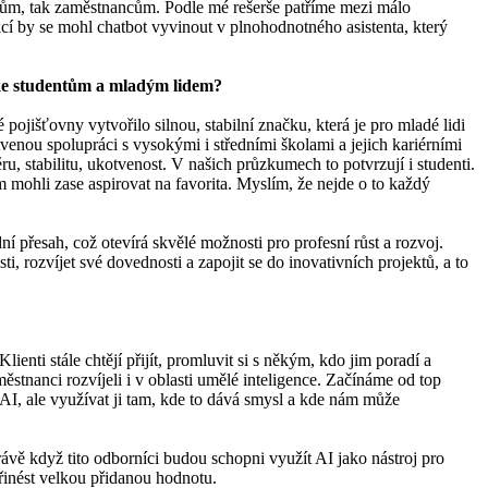
ntům, tak zaměstnancům. Podle mé rešerše patříme mezi málo
cí by se mohl chatbot vyvinout v plnohodnotného asistenta, který
i ke studentům a mladým lidem?
pojišťovny vytvořilo silnou, stabilní značku, která je pro mladé lidi
venou spolupráci s vysokými i středními školami a jejich kariérními
, stabilitu, ukotvenost. V našich průzkumech to potvrzují i studenti.
m mohli zase aspirovat na favorita. Myslím, že nejde o to každý
í přesah, což otevírá skvělé možnosti pro profesní růst a rozvoj.
i, rozvíjet své dovednosti a zapojit se do inovativních projektů, a to
enti stále chtějí přijít, promluvit si s někým, kdo jim poradí a
ěstnanci rozvíjeli i v oblasti umělé inteligence. Začínáme od top
AI, ale využívat ji tam, kde to dává smysl a kde nám může
ávě když tito odborníci budou schopni využít AI jako nástroj pro
řinést velkou přidanou hodnotu.