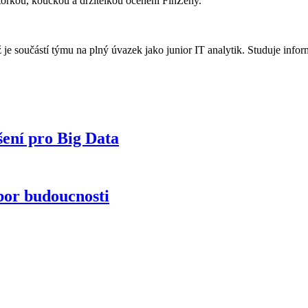
ntorkou, koučkou a držitelkou ocenění FinŽeny.
 je součástí týmu na plný úvazek jako junior IT analytik. Studuje inf
šení pro Big Data
bor budoucnosti