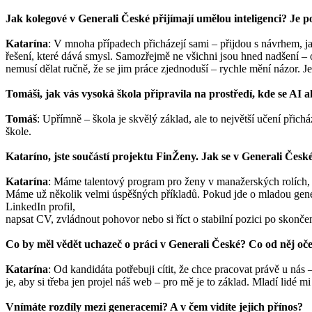
Jak kolegové v Generali České přijímají umělou inteligenci? Je p
Katarína
: V mnoha případech přicházejí sami – přijdou s návrhem, ja
řešení, které dává smysl. Samozřejmě ne všichni jsou hned nadšení – 
nemusí dělat ručně, že se jim práce zjednoduší – rychle mění názor. J
Tomáši, jak vás vysoká škola připravila na prostředí, kde se AI a
Tomáš
: Upřímně – škola je skvělý základ, ale to největší učení přichá
škole.
Kataríno, jste součástí projektu FinŽeny. Jak se v Generali Česk
Katarína
: Máme talentový program pro ženy v manažerských rolích, k
Máme už několik velmi úspěšných příkladů. Pokud jde o mladou generaci
LinkedIn profil,
napsat CV, zvládnout pohovor nebo si říct o stabilní pozici po skončení
Co by měl vědět uchazeč o práci v Generali České? Co od něj oč
Katarína
: Od kandidáta potřebuji cítit, že chce pracovat právě u nás
je, aby si třeba jen projel náš web – pro mě je to základ. Mladí lidé 
Vnímáte rozdíly mezi generacemi? A v čem vidíte jejich přínos?