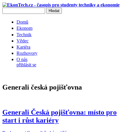
Přejít k hlavnímu obsahu
Hledat
Vyhledávání
Domů
Ekonom
Technik
Vědec
Kariéra
Rozhovory
O nás
přihlásit se
Generali česká pojišťovna
Generali Česká pojišťovna: místo pro
start i růst kariéry