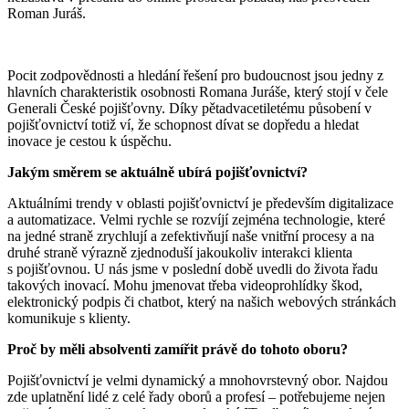
Roman Juráš.
Pocit zodpovědnosti a hledání řešení pro budoucnost jsou jedny z
hlavních charakteristik osobnosti Romana Juráše, který stojí v čele
Generali České pojišťovny. Díky pětadvacetiletému působení v
pojišťovnictví totiž ví, že schopnost dívat se dopředu a hledat
inovace je cestou k úspěchu.
Jakým směrem se aktuálně ubírá pojišťovnictví?
Aktuálními trendy v oblasti pojišťovnictví je především digitalizace
a automatizace. Velmi rychle se rozvíjí zejména technologie, které
na jedné straně zrychlují a zefektivňují naše vnitřní procesy a na
druhé straně výrazně zjednoduší jakoukoliv interakci klienta
s pojišťovnou. U nás jsme v poslední době uvedli do života řadu
takových inovací. Mohu jmenovat třeba videoprohlídky škod,
elektronický podpis či chatbot, který na našich webových stránkách
komunikuje s klienty.
Proč by měli absolventi zamířit právě do tohoto oboru?
Pojišťovnictví je velmi dynamický a mnohovrstevný obor. Najdou
zde uplatnění lidé z celé řady oborů a profesí – potřebujeme nejen