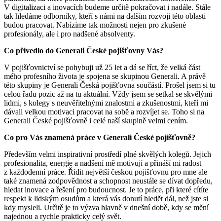
V digitalizaci a inovacích budeme určitě pokračovat i nadále. Stále
tak hledáme odborníky, kteří s námi na dalším rozvoji této oblasti
budou pracovat. Nabízíme tak možnosti nejen pro zkušené
profesionály, ale i pro nadšené absolventy.
Co přivedlo do Generali České pojišťovny Vás?
V pojišťovnictví se pohybuji už 25 let a dá se říct, že velká část
mého profesního života je spojena se skupinou Generali. A právě
této skupiny je Generali Česká pojišťovna součástí. Prošel jsem si tu
celou řadu pozic až na tu aktuální. Vždy jsem se setkal se skvělými
lidmi, s kolegy s neuvěřitelnými znalostmi a zkušenostmi, kteří mi
dávali velkou motivaci pracovat na sobě a rozvíjet se. Toho si na
Generali České pojišťovně i celé naší skupině velmi cením.
Co pro Vás znamená práce v Generali České pojišťovně?
Především velmi inspirativní prostředí plné skvělých kolegů. Jejich
profesionalita, energie a nadšení mě motivují a přináší mi radost
z každodenní práce. Řídit největší českou pojišťovnu pro mne ale
také znamená zodpovědnost a schopnost neustále se dívat dopředu,
hledat inovace a řešení pro budoucnost. Je to práce, při které cítíte
respekt k lidským osudům a která vás donutí hledět dál, než jste si
kdy mysleli. Určitě je to výzva hlavně v dnešní době, kdy se mění
najednou a rychle prakticky celý svět.