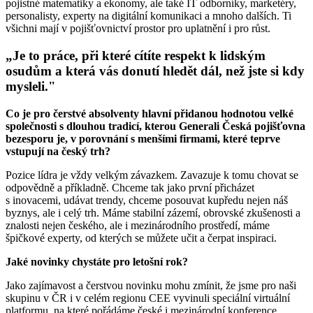
pojistné matematiky a ekonomy, ale také IT odborníky, marketéry,
personalisty, experty na digitální komunikaci a mnoho dalších. Ti
všichni mají v pojišťovnictví prostor pro uplatnění i pro růst.
„Je to práce, při které cítíte respekt k lidským
osudům a která vás donutí hledět dál, než jste si kdy
mysleli."
Co je pro čerstvé absolventy hlavní přidanou hodnotou velké
společnosti s dlouhou tradicí, kterou Generali Česká pojišťovna
bezesporu je, v porovnání s menšími firmami, které teprve
vstupují na český trh?
Pozice lídra je vždy velkým závazkem. Zavazuje k tomu chovat se
odpovědně a příkladně. Chceme tak jako první přicházet
s inovacemi, udávat trendy, chceme posouvat kupředu nejen náš
byznys, ale i celý trh. Máme stabilní zázemí, obrovské zkušenosti a
znalosti nejen českého, ale i mezinárodního prostředí, máme
špičkové experty, od kterých se můžete učit a čerpat inspiraci.
Jaké novinky chystáte pro letošní rok?
Jako zajímavost a čerstvou novinku mohu zmínit, že jsme pro naši
skupinu v ČR i v celém regionu CEE vyvinuli speciální virtuální
platformu, na které pořádáme české i mezinárodní konference.