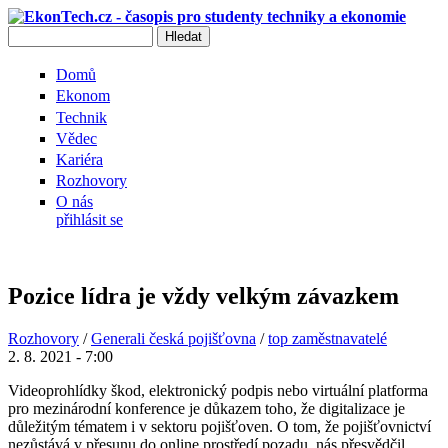
Přejít k hlavnímu obsahu
Hledat
Vyhledávání
Domů
Ekonom
Technik
Vědec
Kariéra
Rozhovory
O nás
přihlásit se
Pozice lídra je vždy velkým závazkem
Rozhovory
/
Generali česká pojišťovna
/
top zaměstnavatelé
2. 8. 2021 - 7:00
Videoprohlídky škod, elektronický podpis nebo virtuální platforma
pro mezinárodní konference je důkazem toho, že digitalizace je
důležitým tématem i v sektoru pojišťoven. O tom, že pojišťovnictví
nezůstává v přesunu do online prostředí pozadu, nás přesvědčil